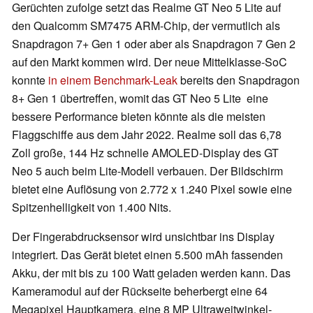
Gerüchten zufolge setzt das Realme GT Neo 5 Lite auf
den Qualcomm SM7475 ARM-Chip, der vermutlich als
Snapdragon 7+ Gen 1 oder aber als Snapdragon 7 Gen 2
auf den Markt kommen wird. Der neue Mittelklasse-SoC
konnte
in einem Benchmark-Leak
bereits den Snapdragon
8+ Gen 1 übertreffen, womit das GT Neo 5 Lite eine
bessere Performance bieten könnte als die meisten
Flaggschiffe aus dem Jahr 2022. Realme soll das 6,78
Zoll große, 144 Hz schnelle AMOLED-Display des GT
Neo 5 auch beim Lite-Modell verbauen. Der Bildschirm
bietet eine Auflösung von 2.772 x 1.240 Pixel sowie eine
Spitzenhelligkeit von 1.400 Nits.
Der Fingerabdrucksensor wird unsichtbar ins Display
integriert. Das Gerät bietet einen 5.500 mAh fassenden
Akku, der mit bis zu 100 Watt geladen werden kann. Das
Kameramodul auf der Rückseite beherbergt eine 64
Megapixel Hauptkamera, eine 8 MP Ultraweitwinkel-