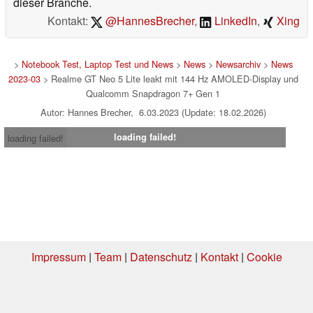
dieser Branche.
Kontakt:
@HannesBrecher
,
LinkedIn
,
Xing
>
Notebook Test, Laptop Test und News
>
News
>
Newsarchiv
>
News
2023-03
> Realme GT Neo 5 Lite leakt mit 144 Hz AMOLED-Display und
Qualcomm Snapdragon 7+ Gen 1
Autor: Hannes Brecher, 6.03.2023 (Update: 18.02.2026)
loading failed!
loading failed!
Impressum
|
Team
|
Datenschutz
|
Kontakt
|
Cookie
Einstellungen
| 08.08.2026 08:53
* Beim Kauf über einen Affiliate-Link kann Notebookcheck eine Vergütung
erhalten. Vielen Dank für Ihre Unterstützung!.