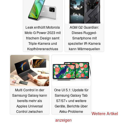
Leak enthüllt Motorola
AGM G2 Guardian:
Moto G Power 2023 mit
Dieses Rugged-
frischem Design samt
Smartphone mit
Triple-Kamera und
spezieller IR-Kamera
Kopfhöreranschluss
kann Wärmequellen
bis zu 1.000 Meter weit
06.03.2023
sehen
05.03.2023
Multi Control in der
One UI 5.1: Update für
Samsung Galaxy kann
Samsung Galaxy Tab
bereits mehr als
S7/S7+ und weitere
Apples Universal
Geräte, Berichte über
Control zwischen
Akku-Probleme
Weitere Artikel
MacBook und iPad
mehren sich
03.03.2023
anzeigen
04.03.2023