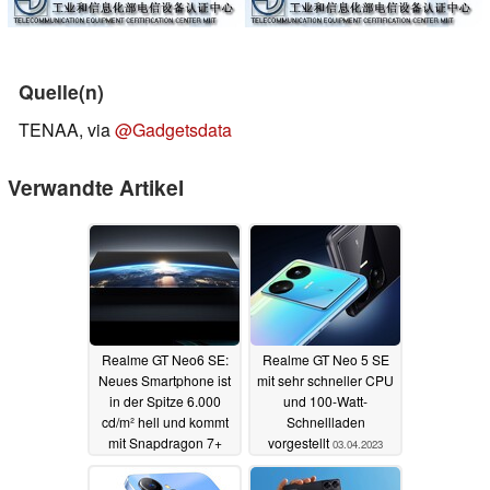
Quelle(n)
TENAA, via
@Gadgetsdata
Verwandte Artikel
Realme GT Neo6 SE:
Realme GT Neo 5 SE
Neues Smartphone ist
mit sehr schneller CPU
in der Spitze 6.000
und 100-Watt-
cd/m² hell und kommt
Schnellladen
mit Snapdragon 7+
vorgestellt
03.04.2023
Gen 3
25.03.2024