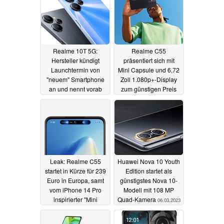
Realme 10T 5G:
Realme C55
Hersteller kündigt
präsentiert sich mit
Launchtermin von
Mini Capsule und 6,72
"neuem" Smartphone
Zoll 1.080p+-Display
an und nennt vorab
zum günstigen Preis
Spezifikationen
07.03.2023
14.03.2023
Leak: Realme C55
Huawei Nova 10 Youth
startet in Kürze für 239
Edition startet als
Euro in Europa, samt
günstigstes Nova 10-
vom iPhone 14 Pro
Modell mit 108 MP
inspirierter "Mini
Quad-Kamera
06.03.2023
Capsule"
06.03.2023