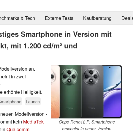
nchmarks & Tech
Externe Tests
Kaufberatung
Deal
tiges Smartphone in Version mit
t, mit 1.200 cd/m² und
Modellversion an.
eint in zwei
e
e erhöhte Helligkeit.
Smartphone
Launch
r neuen Modellversion -
kommt kein
MediaTek
Oppo Reno12 F: Smartphone
erscheint in neuer Version
ein
Qualcomm