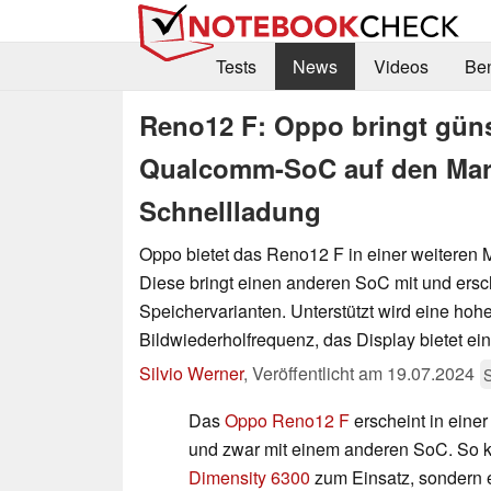
Tests
News
Videos
Be
Reno12 F: Oppo bringt güns
Qualcomm-SoC auf den Mark
Schnellladung
Oppo bietet das Reno12 F in einer weiteren 
Diese bringt einen anderen SoC mit und ersch
Speichervarianten. Unterstützt wird eine hoh
Bildwiederholfrequenz, das Display bietet ein
Silvio Werner
,
Veröffentlicht am
19.07.2024
Das
Oppo Reno12 F
erscheint in eine
und zwar mit einem anderen SoC. So 
Dimensity 6300
zum Einsatz, sondern 