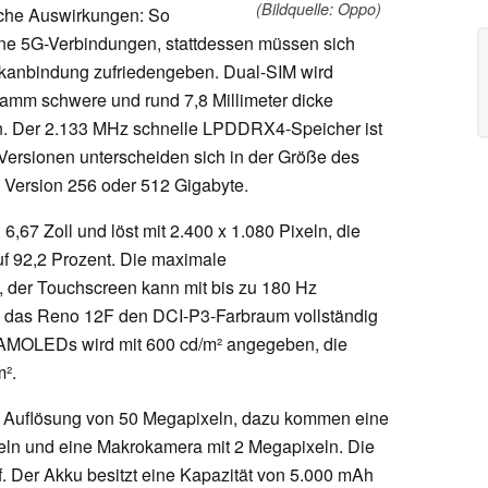
(Bildquelle: Oppo)
ische Auswirkungen: So
eine 5G-Verbindungen, stattdessen müssen sich
nkanbindung zufriedengeben. Dual-SIM wird
ramm schwere und rund 7,8 Millimeter dicke
n. Der 2.133 MHz schnelle LPDDRX4-Speicher ist
Versionen unterscheiden sich in der Größe des
h Version 256 oder 512 Gigabyte.
6,67 Zoll und löst mit 2.400 x 1.080 Pixeln, die
uf 92,2 Prozent. Die maximale
z, der Touchscreen kann mit bis zu 180 Hz
n das Reno 12F den DCI-P3-Farbraum vollständig
s AMOLEDs wird mit 600 cd/m² angegeben, die
m².
er Auflösung von 50 Megapixeln, dazu kommen eine
eln und eine Makrokamera mit 2 Megapixeln. Die
f. Der Akku besitzt eine Kapazität von 5.000 mAh