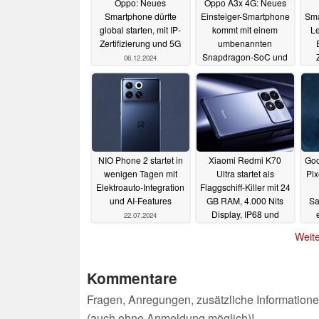
Oppo: Neues
Oppo A3x 4G: Neues
Smartphone dürfte
Einsteiger-Smartphone
Sma
global starten, mit IP-
kommt mit einem
Le
Zertifizierung und 5G
umbenannten
Snapdragon-SoC und
06.12.2024
1.000 cd/m²
1.
12.08.2024
NIO Phone 2 startet in
Xiaomi Redmi K70
Goo
wenigen Tagen mit
Ultra startet als
Pix
Elektroauto-Integration
Flaggschiff-Killer mit 24
und AI-Features
GB RAM, 4.000 Nits
Sa
Display, IP68 und
22.07.2024
5.500 mAh Akku
Weite
19.07.2024
Kommentare
Fragen, Anregungen, zusätzliche Informatione
(auch ohne Anmeldung möglich)!