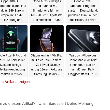
Oppo A80 5G:
Oppo A3x: Günstiges
Google Pixel
rtphone startet laut
und dünnes 5G-
Superfans-Programm
ak für 249 Euro in
Smartphone ist nach
startet in Deutschland,
Europa, mit IP54-
MIL-STD-810H getestet
pünktlich zum Launch
Zertifizierung und
und kommt mit 1.000
des Pixel 9
22.07.2024
000 cd/m²
cd/m²-Display
05.08.2024
01.08.2024
gle Pixel 9 Pro und
Xiaomi enthüllt Mix Flip
Teardown-Video des
el 9 Pro Fold sollen
mit Leica-Tele-Kamera,
Honor Magic V3 zeigt
kostenpflichtige
4 Zoll Zweit-Display
Innenleben des 4,4
telliten-Anbindung
und größerem Akku als
mm dünnen Falt-
erhalten
Samsung Galaxy Z
Flaggschiffs mit 5.150
19.07.2024
Fold 6
mAh Akku
19.07.2024
18.07.2024
re Artikel anzeigen
n zu diesem Artikel? - Uns interessiert Deine Meinung