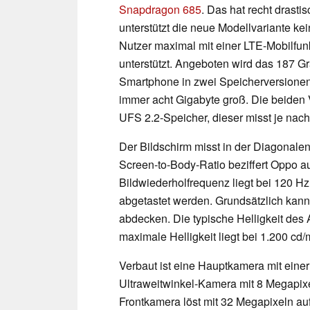
Snapdragon 685
. Das hat recht drast
unterstützt die neue Modellvariante k
Nutzer maximal mit einer LTE-Mobilfu
unterstützt. Angeboten wird das 187 G
Smartphone in zwei Speicherversione
immer acht Gigabyte groß. Die beiden 
UFS 2.2-Speicher, dieser misst je nac
Der Bildschirm misst in der Diagonalen 
Screen-to-Body-Ratio beziffert Oppo a
Bildwiederholfrequenz liegt bei 120 H
abgetastet werden. Grundsätzlich kan
abdecken. Die typische Helligkeit de
maximale Helligkeit liegt bei 1.200 cd/
Verbaut ist eine Hauptkamera mit ein
Ultraweitwinkel-Kamera mit 8 Megapix
Frontkamera löst mit 32 Megapixeln au