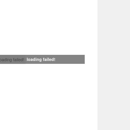
loading failed!
loading failed!