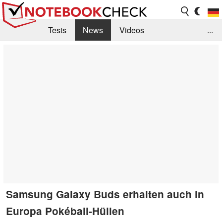
Tests
News
Videos
...
Benchmarks & Tech
Externe Tests
Kaufberatung
Deals
Suche
Jobs
Forum
Samsung Galaxy Buds erhalten auch in
Europa Pokéball-Hüllen