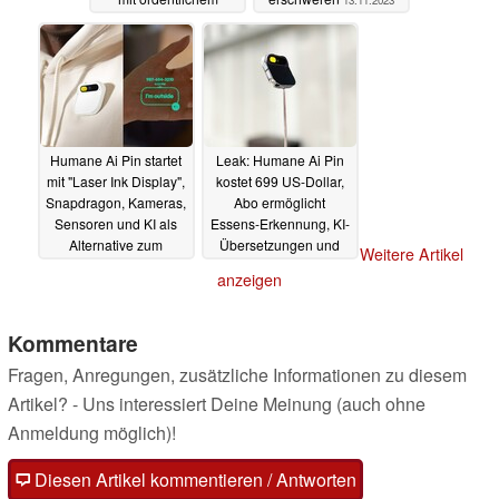
Rabatt
20.11.2023
Humane Ai Pin startet
Leak: Humane Ai Pin
mit "Laser Ink Display",
kostet 699 US-Dollar,
Snapdragon, Kameras,
Abo ermöglicht
Sensoren und KI als
Essens-Erkennung, KI-
Alternative zum
Übersetzungen und
Weitere Artikel
Smartphone
Kamera-Features
09.11.2023
anzeigen
09.11.2023
Kommentare
Fragen, Anregungen, zusätzliche Informationen zu diesem
Artikel? - Uns interessiert Deine Meinung (auch ohne
Anmeldung möglich)!
Diesen Artikel kommentieren / Antworten