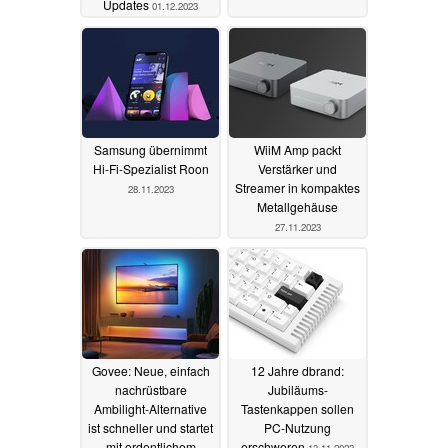
Updates
01.12.2023
Samsung übernimmt
WiiM Amp packt
Hi-Fi-Spezialist Roon
Verstärker und
Streamer in kompaktes
28.11.2023
Metallgehäuse
27.11.2023
Govee: Neue, einfach
12 Jahre dbrand:
nachrüstbare
Jubiläums-
Ambilight-Alternative
Tastenkappen sollen
ist schneller und startet
PC-Nutzung
mit ordentlichem
erschweren
13.11.2023