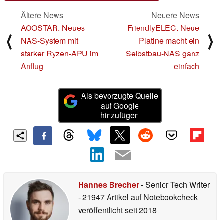
Ältere News
Neuere News
AOOSTAR: Neues
FriendlyELEC: Neue
⟨
⟩
NAS-System mit
Platine macht ein
starker Ryzen-APU im
Selbstbau-NAS ganz
Anflug
einfach
Als bevorzugte Quelle
auf Google
hinzufügen
Hannes Brecher
- Senior Tech Writer
- 21947 Artikel auf Notebookcheck
veröffentlicht
seit 2018