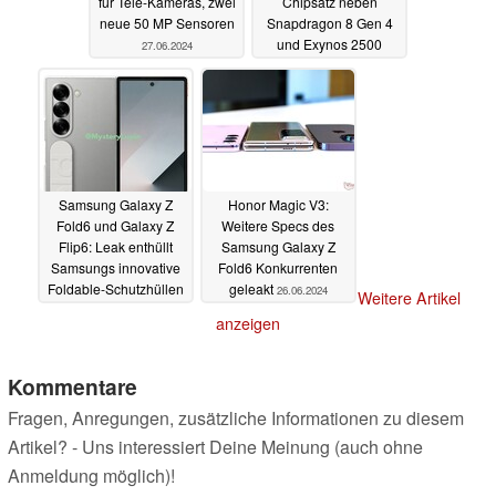
für Tele-Kameras, zwei
Chipsatz neben
neue 50 MP Sensoren
Snapdragon 8 Gen 4
und Exynos 2500
27.06.2024
27.06.2024
Samsung Galaxy Z
Honor Magic V3:
Fold6 und Galaxy Z
Weitere Specs des
Flip6: Leak enthüllt
Samsung Galaxy Z
Samsungs innovative
Fold6 Konkurrenten
Foldable-Schutzhüllen
geleakt
26.06.2024
Weitere Artikel
26.06.2024
anzeigen
Kommentare
Fragen, Anregungen, zusätzliche Informationen zu diesem
Artikel? - Uns interessiert Deine Meinung (auch ohne
Anmeldung möglich)!