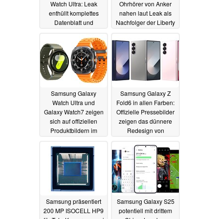
Watch Ultra: Leak
Ohrhörer von Anker
enthüllt komplettes
nahen laut Leak als
Datenblatt und
Nachfolger der Liberty
Europreise aller
3 Pro
29.06.2024
Varianten
01.07.2024
Samsung Galaxy
Samsung Galaxy Z
Watch Ultra und
Fold6 in allen Farben:
Galaxy Watch7 zeigen
Offizielle Pressebilder
sich auf offiziellen
zeigen das dünnere
Produktbildern im
Redesign von
Detail
mehreren Seiten
27.06.2024
27.06.2024
Samsung präsentiert
Samsung Galaxy S25
200 MP ISOCELL HP9
potentiell mit drittem