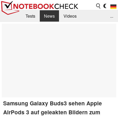
Tests
News
Videos
...
Benchmarks & Tech
Externe Tests
Kaufberatung
Deals
Suche
Jobs
Forum
Samsung Galaxy Buds3 sehen Apple
AirPods 3 auf geleakten Bildern zum