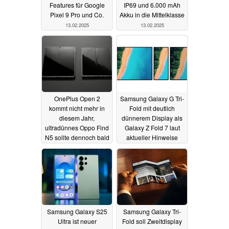
Features für Google
IP69 und 6.000 mAh
Pixel 9 Pro und Co.
Akku in die Mittelklasse
13.02.2025
13.02.2025
OnePlus Open 2
Samsung Galaxy G Tri-
kommt nicht mehr in
Fold mit deutlich
diesem Jahr,
dünnerem Display als
ultradünnes Oppo Find
Galaxy Z Fold 7 laut
N5 sollte dennoch bald
aktueller Hinweise
auch in Europa starten
13.02.2025
13.02.2025
Samsung Galaxy S25
Samsung Galaxy Tri-
Ultra ist neuer
Fold soll Zweitdisplay