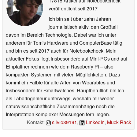
17818 Artikel auf Notebookcheck
veröffentlicht
seit 2017
Ich bin seit über zehn Jahren
journalistisch aktiv, den Großteil
davon im Bereich Technologie. Dabei war ich unter
anderem für Tom's Hardware und ComputerBase tätig
und bin es seit 2017 auch für Notebookcheck. Mein
aktueller Fokus liegt insbesondere auf Mini-PCs und auf
Einplatinenrechnern wie dem Raspberry Pi – also
kompakten Systemen mit vielen Möglichkeiten. Dazu
kommt ein Faible für alle Arten von Wearables und
insbesondere für Smartwatches. Hauptberuflich bin ich
als Laboringenieur unterwegs, weshalb mir weder
naturwissenschaftliche Zusammenhänge noch die
Interpretation komplexer Messungen fern liegen.
Kontakt:
silvio39191
,
LinkedIn
,
Muck Rack