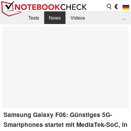
Tests
News
Videos
...
Benchmarks & Tech
Externe Tests
Kaufberatung
Deals
Suche
Jobs
Forum
Samsung Galaxy F06: Günstiges 5G-
Smartphones startet mit MediaTek-SoC, in