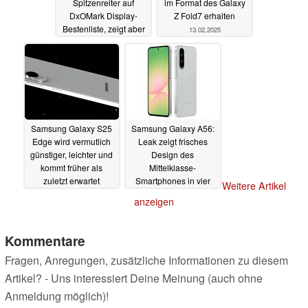
Spitzenreiter auf
im Format des Galaxy
DxOMark Display-
Z Fold7 erhalten
Bestenliste, zeigt aber
13.02.2025
altbekannte Probleme
13.02.2025
Samsung Galaxy S25
Samsung Galaxy A56:
Edge wird vermutlich
Leak zeigt frisches
günstiger, leichter und
Design des
kommt früher als
Mittelklasse-
zuletzt erwartet
Smartphones in vier
Weitere Artikel
Farben
13.02.2025
12.02.2025
anzeigen
Kommentare
Fragen, Anregungen, zusätzliche Informationen zu diesem
Artikel? - Uns interessiert Deine Meinung (auch ohne
Anmeldung möglich)!