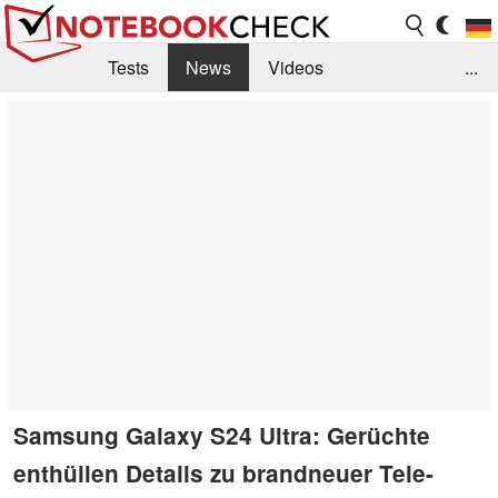
Tests
News
Videos
...
Benchmarks & Tech
Externe Tests
Kaufberatung
Deals
Suche
Jobs
Forum
Samsung Galaxy S24 Ultra: Gerüchte
enthüllen Details zu brandneuer Tele-