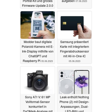
Porträt-Kit und großes
aufgeben
07.06.2023
Firmware-Update 2.0.0
07.06.2023
Modder baut digitale
Samsung präsentiert
Polaroid-Kamera mit E-
Karte mit integriertem
Ink-Display mithilfe von
Fingerabdrucksensor
ChatGPT und
mit All-in-One-IC
Raspberry Pi
05.06.2023
05.06.2023
Sony A7r V: 61 MP
Leak enthüllt Nothing
Vollformat-Sensor
Phone (2) mit Design-
konkurriert in
Anpassungen, Dual-
DxOMark-Analyse mit
LED-Blitz und