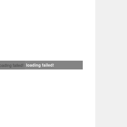
loading failed!
loading failed!