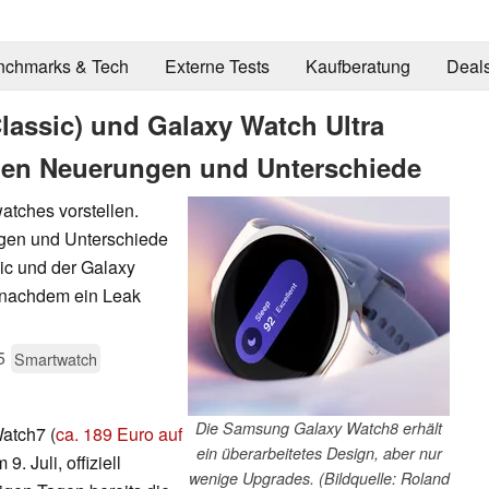
nchmarks & Tech
Externe Tests
Kaufberatung
Deal
assic) und Galaxy Watch Ultra
llen Neuerungen und Unterschiede
tches vorstellen.
ngen und Unterschiede
ic und der Galaxy
z nachdem ein Leak
5
Smartwatch
Die Samsung Galaxy Watch8 erhält
atch7 (
ca. 189 Euro auf
ein überarbeitetes Design, aber nur
. Juli, offiziell
wenige Upgrades. (Bildquelle: Roland