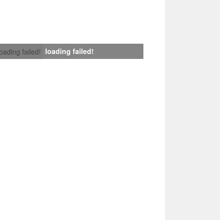
loading failed!
loading failed!