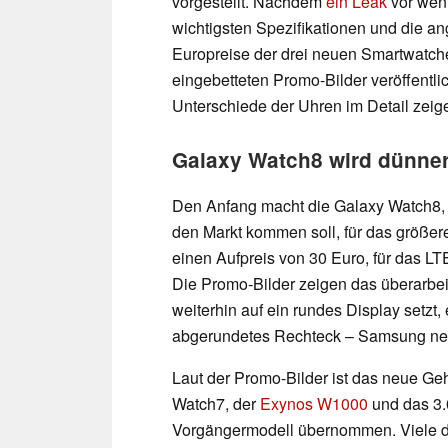
vorgestellt. Nachdem
ein Leak
vor weni
wichtigsten Spezifikationen und die an
Europreise der drei neuen Smartwatche
eingebetteten Promo-Bilder veröffentl
Unterschiede der Uhren im Detail zeig
Galaxy Watch8 wird dünner
Den Anfang macht die Galaxy Watch8, di
den Markt kommen soll, für das größe
einen Aufpreis von 30 Euro, für das 
Die Promo-Bilder zeigen das überarbe
weiterhin auf ein rundes Display setzt,
abgerundetes Rechteck – Samsung nen
Laut der Promo-Bilder ist das neue Ge
Watch7, der
Exynos W1000
und das 3.
Vorgängermodell übernommen. Viele de