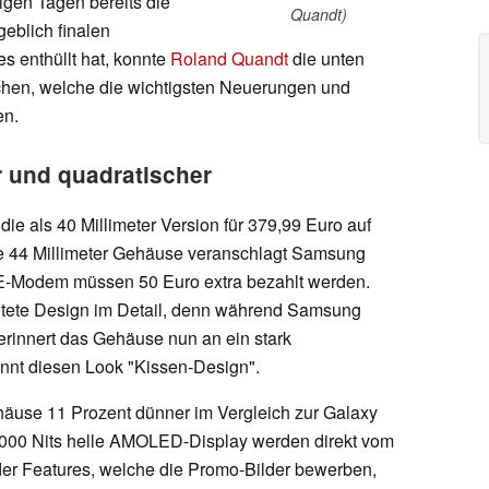
gen Tagen bereits die
Quandt)
geblich finalen
s enthüllt hat, konnte
Roland Quandt
die unten
ichen, welche die wichtigsten Neuerungen und
en.
 und quadratischer
e als 40 Millimeter Version für 379,99 Euro auf
re 44 Millimeter Gehäuse veranschlagt Samsung
LTE-Modem müssen 50 Euro extra bezahlt werden.
itete Design im Detail, denn während Samsung
 erinnert das Gehäuse nun an ein stark
nt diesen Look "Kissen-Design".
häuse 11 Prozent dünner im Vergleich zur Galaxy
000 Nits helle AMOLED-Display werden direkt vom
r Features, welche die Promo-Bilder bewerben,