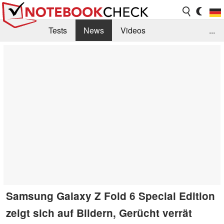
Tests
News
Videos
...
Benchmarks & Tech
Externe Tests
Kaufberatung
Deals
Suche
Jobs
Forum
Samsung Galaxy Z Fold 6 Special Edition
zeigt sich auf Bildern, Gerücht verrät