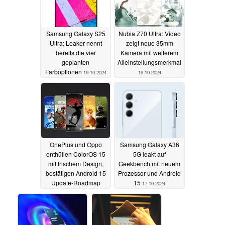
Samsung Galaxy S25
Nubia Z70 Ultra: Video
Ultra: Leaker nennt
zeigt neue 35mm
bereits die vier
Kamera mit weiterem
geplanten
Alleinstellungsmerkmal
Farboptionen
19.10.2024
19.10.2024
OnePlus und Oppo
Samsung Galaxy A36
enthüllen ColorOS 15
5G leakt auf
mit frischem Design,
Geekbench mit neuem
bestätigen Android 15
Prozessor und Android
Update-Roadmap
15
17.10.2024
17.10.2024