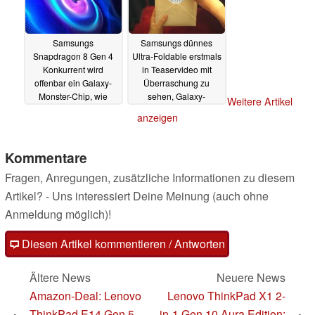
Samsungs
Samsungs dünnes
Snapdragon 8 Gen 4
Ultra-Foldable erstmals
Konkurrent wird
in Teaservideo mit
offenbar ein Galaxy-
Überraschung zu
Monster-Chip, wie
sehen, Galaxy-
Weitere Artikel
Exynos 2500 Leak
Launchtermin fix
anzeigen
verrät
17.10.2024
17.10.2024
Kommentare
Fragen, Anregungen, zusätzliche Informationen zu diesem
Artikel? - Uns interessiert Deine Meinung (auch ohne
Anmeldung möglich)!
Diesen Artikel kommentieren / Antworten
Ältere News
Neuere News
Amazon-Deal: Lenovo
Lenovo ThinkPad X1 2-
ThinkPad E14 Gen 5
in-1 Gen 10 Aura Edition: