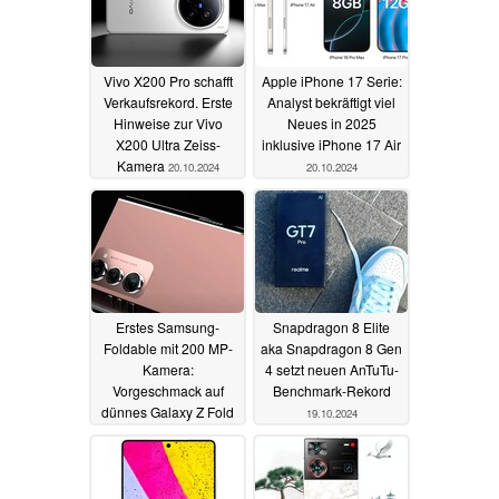
Vivo X200 Pro schafft
Apple iPhone 17 Serie:
Verkaufsrekord. Erste
Analyst bekräftigt viel
Hinweise zur Vivo
Neues in 2025
X200 Ultra Zeiss-
inklusive iPhone 17 Air
Kamera
20.10.2024
20.10.2024
Erstes Samsung-
Snapdragon 8 Elite
Foldable mit 200 MP-
aka Snapdragon 8 Gen
Kamera:
4 setzt neuen AnTuTu-
Vorgeschmack auf
Benchmark-Rekord
dünnes Galaxy Z Fold
19.10.2024
7 im Hands-On
20.10.2024