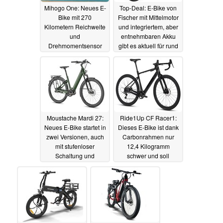
Mihogo One: Neues E-
Top-Deal: E-Bike von
Bike mit 270
Fischer mit Mittelmotor
Kilometern Reichweite
und integriertem, aber
und
entnehmbaren Akku
Drehmomentsensor
gibt es aktuell für rund
kommt mit fetten Reifen
850 Euro
14.12.2023
und Navigation
15.12.2023
Moustache Mardi 27:
Ride1Up CF Racer1:
Neues E-Bike startet in
Dieses E-Bike ist dank
zwei Versionen, auch
Carbonrahmen nur
mit stufenloser
12,4 Kilogramm
Schaltung und
schwer und soll
Carbonriemen und
besonders günstig sein
immer guter
12.12.2023
Ausstattung
14.12.2023