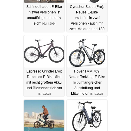
Schindelhauer: E-Bike
Cyrusher Scout (Pro):
in zwei Versionen ist
Neues E-Bike
unauffällig und relativ
erscheint in zwei
leicht
Versionen - auch mit
09.11.2024
zwei Motoren und 180
Kilometern Reichweite
18.12.2023
Espresso Grinder Evo:
Rover TMM 709:
Dezentes E-Bike fährt
Neues Trekking-E-Bike
mit recht großem Akku
mit umfangreicher
und Riemenantrieb vor
Ausstattung und
Mittelmotor
16.12.2023
15.12.2023