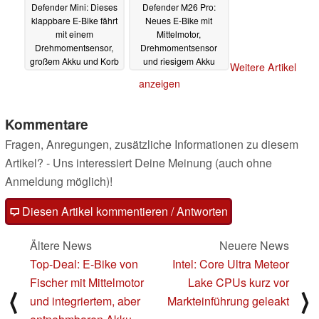
Defender Mini: Dieses
Defender M26 Pro:
klappbare E-Bike fährt
Neues E-Bike mit
mit einem
Mittelmotor,
Drehmomentsensor,
Drehmomentsensor
großem Akku und Korb
und riesigem Akku
Weitere Artikel
vor
12.12.2023
11.12.2023
anzeigen
Kommentare
Fragen, Anregungen, zusätzliche Informationen zu diesem
Artikel? - Uns interessiert Deine Meinung (auch ohne
Anmeldung möglich)!
Diesen Artikel kommentieren / Antworten
Ältere News
Neuere News
Top-Deal: E-Bike von
Intel: Core Ultra Meteor
Fischer mit Mittelmotor
Lake CPUs kurz vor
⟨
⟩
und integriertem, aber
Markteinführung geleakt