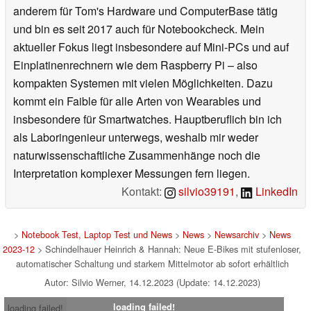
anderem für Tom's Hardware und ComputerBase tätig
und bin es seit 2017 auch für Notebookcheck. Mein
aktueller Fokus liegt insbesondere auf Mini-PCs und auf
Einplatinenrechnern wie dem Raspberry Pi – also
kompakten Systemen mit vielen Möglichkeiten. Dazu
kommt ein Faible für alle Arten von Wearables und
insbesondere für Smartwatches. Hauptberuflich bin ich
als Laboringenieur unterwegs, weshalb mir weder
naturwissenschaftliche Zusammenhänge noch die
Interpretation komplexer Messungen fern liegen.
Kontakt:
silvio39191
,
LinkedIn
>
Notebook Test, Laptop Test und News
>
News
>
Newsarchiv
>
News
2023-12
> Schindelhauer Heinrich & Hannah: Neue E-Bikes mit stufenloser,
automatischer Schaltung und starkem Mittelmotor ab sofort erhältlich
Autor: Silvio Werner, 14.12.2023 (Update: 14.12.2023)
loading failed!
loading failed!