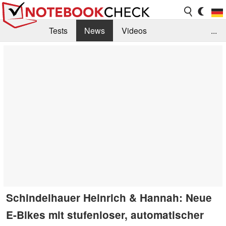
Tests
News
Videos
...
Benchmarks & Tech
Externe Tests
Kaufberatung
Deals
Suche
Jobs
Forum
Schindelhauer Heinrich & Hannah: Neue
E-Bikes mit stufenloser, automatischer