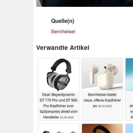
Quelle(n)
Sennheiser
Verwandte Artikel
Deal: Beyerdynamic
Sennheiser bietet
DT 770 Pro und DT 990
neue, offene Kopfhörer
Pro Kopfhörer zum
an
d
08.05.2025
Spitzenpreis direkt vom
v
Hersteller
A
22.08.2025
b