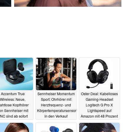
Accentum True
Sennheiser Momentum
Oster Deal: Kabelloses
Wireless: Neue,
Sport: Ohrhörer mit
Gaming-Headset
rahtlose Kopfhörer
Herzfrequenz- und
Logitech G Pro X
on Sennheiser mit
Körpertemperatursensoren
Lightspeed auf
NC sind ab sofort
in den Verkauf
Amazon mit 48 Prozent
estellbar
gestartet
Rabatt fast zum halben
07.05.2024
10.04.2024
Preis
22.03.2024