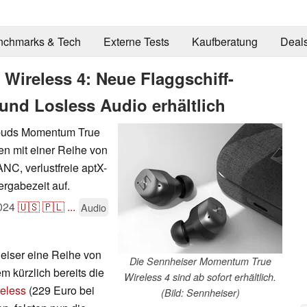
nchmarks & Tech
Externe Tests
Kaufberatung
Deal
ireless 4: Neue Flaggschiff-
und Losless Audio erhältlich
rbuds Momentum True
ten mit einer Reihe von
C, verlustfreie aptX-
rgabezeit auf.
024
🇺🇸
🇵🇱
...
Audio
eiser eine Reihe von
Die Sennheiser Momentum True
 kürzlich bereits die
Wireless 4 sind ab sofort erhältlich.
eless
(229 Euro bei
(Bild: Sennheiser)