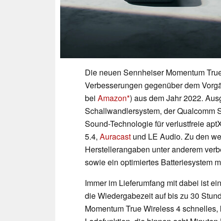
Die neuen Sennheiser Momentum True 
Verbesserungen gegenüber dem Vorg
bei
Amazon
) aus dem Jahr 2022. Ausg
Schallwandlersystem, der Qualcomm S
Sound-Technologie für verlustfreie ap
5.4,
Auracast
und LE Audio. Zu den wei
Herstellerangaben unter anderem verb
sowie ein optimiertes Batteriesystem mi
Immer im Lieferumfang mit dabei ist ei
die Wiedergabezeit auf bis zu 30 Stu
Momentum True Wireless 4 schnelles, k