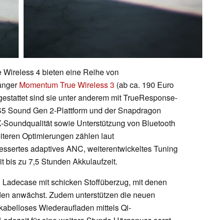
Wireless 4 bieten eine Reihe von
änger
Momentum True Wireless 3
(ab ca. 190 Euro
estattet sind sie unter anderem mit TrueResponse-
5 Sound Gen 2-Plattform und der Snapdragon
tX-Soundqualität sowie Unterstützung von Bluetooth
teren Optimierungen zählen laut
essertes adaptives ANC, weiterentwickeltes Tuning
t bis zu 7,5 Stunden Akkulaufzeit.
n Ladecase mit schicken Stoffüberzug, mit denen
nden anwächst. Zudem unterstützen die neuen
abelloses Wiederaufladen mittels Qi-