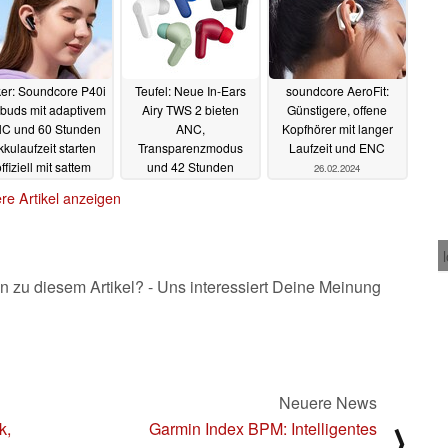
er: Soundcore P40i
Teufel: Neue In-Ears
soundcore AeroFit:
buds mit adaptivem
Airy TWS 2 bieten
Günstigere, offene
C und 60 Stunden
ANC,
Kopfhörer mit langer
kkulaufzeit starten
Transparenzmodus
Laufzeit und ENC
ffiziell mit sattem
und 42 Stunden
26.02.2024
Rabatt
Akkulaufzeit für knapp
27.02.2024
re Artikel anzeigen
100 Euro
27.02.2024
n zu diesem Artikel? - Uns interessiert Deine Meinung
Neuere News
k,
Garmin Index BPM: Intelligentes
⟩