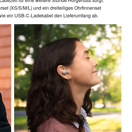
Ladezeit für eine weitere Stunde Hörgenuss sorgt.
rset (XS/S/M/L) und ein dreiteiliges Ohrfinnenset
owie ein USB-C-Ladekabel den Lieferumfang ab.