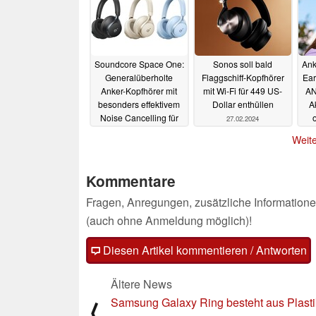
Soundcore Space One:
Sonos soll bald
Ank
Generalüberholte
Flaggschiff-Kopfhörer
Ear
Anker-Kopfhörer mit
mit Wi-Fi für 449 US-
AN
besonders effektivem
Dollar enthüllen
A
Noise Cancelling für
o
27.02.2024
unter 70 Euro zu
Weite
haben
18.03.2024
Kommentare
Fragen, Anregungen, zusätzliche Informatione
(auch ohne Anmeldung möglich)!
Diesen Artikel kommentieren / Antworten
Ältere News
Samsung Galaxy Ring besteht aus Plasti
⟨