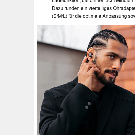
Ladefunktion, die binnen acht Minuten 
Dazu runden ein vierteiliges Ohradapte
(S/M/L) für die optimale Anpassung s