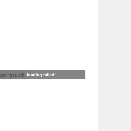
loading failed!
loading failed!