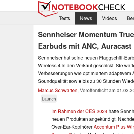
Tests
News
Videos
Be
Sennheiser Momentum True W
Earbuds mit ANC, Auracast 
Sennheiser hat seine neuen Flaggschiff-Ea
Wireless 4 in den Verkauf geschickt. Sie war
Verbesserungen wie optimiertem adaptivem AN
Soundqualität sowie bis zu 30 Stunden Wiede
Marcus Schwarten
,
Veröffentlicht am
01.03.2
Launch
Im Rahmen der CES 2024
hatte Sennh
neuen Produkten angekündigt. Nachdem
Over-Ear-Kopfhörer
Accentum Plus Wir