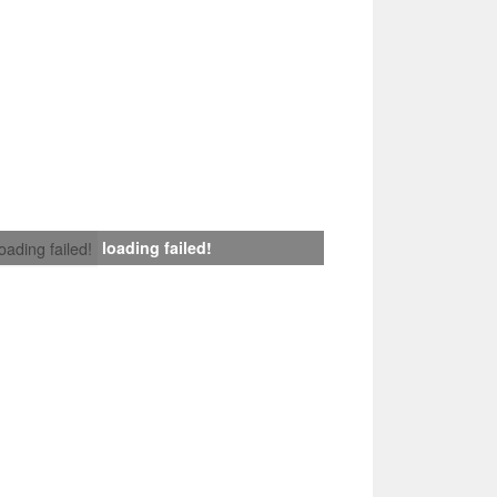
loading failed!
loading failed!