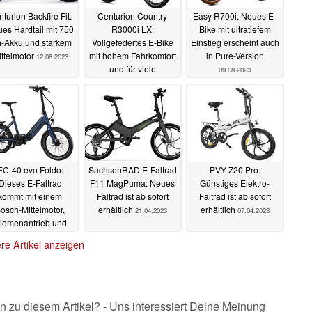
turion Backfire Fit:
Centurion Country
Easy R700i: Neues E-
es Hardtail mit 750
R3000i LX:
Bike mit ultratiefem
-Akku und starkem
Vollgefedertes E-Bike
Einstieg erscheint auch
ttelmotor
mit hohem Fahrkomfort
in Pure-Version
12.08.2023
und für viele
09.08.2023
Gelegenheiten
10.08.2023
EC-40 evo Foldo:
SachsenRAD E-Faltrad
PVY Z20 Pro:
Dieses E-Faltrad
F11 MagPuma: Neues
Günstiges Elektro-
kommt mit einem
Faltrad ist ab sofort
Faltrad ist ab sofort
osch-Mittelmotor,
erhältlich
erhältlich
21.04.2023
07.04.2023
iemenantrieb und
chaltung
20.05.2023
re Artikel anzeigen
n zu diesem Artikel? - Uns interessiert Deine Meinung