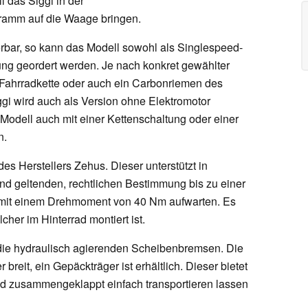
l das Siggi in der
ogramm auf die Waage bringen.
erbar, so kann das Modell sowohl als Singlespeed-
ung geordert werden. Je nach konkret gewählter
 Fahrradkette oder auch ein Carbonriemen des
ggi wird auch als Version ohne Elektromotor
odell auch mit einer Kettenschaltung oder einer
n.
des Herstellers Zehus. Dieser unterstützt in
d geltenden, rechtlichen Bestimmung bis zu einer
 mit einem Drehmoment von 40 Nm aufwarten. Es
her im Hinterrad montiert ist.
die hydraulisch agierenden Scheibenbremsen. Die
 breit, ein Gepäckträger ist erhältlich. Dieser bietet
ad zusammengeklappt einfach transportieren lassen