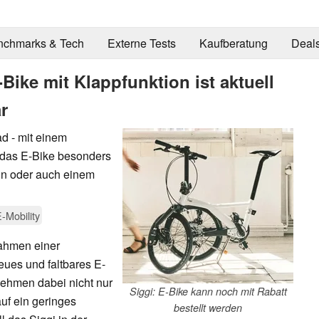
nchmarks & Tech
Externe Tests
Kaufberatung
Deal
Bike mit Klappfunktion ist aktuell
r
ad - mit einem
 das E-Bike besonders
ahn oder auch einem
-Mobility
Rahmen einer
ues und faltbares E-
nehmen dabei nicht nur
Siggi: E-Bike kann noch mit Rabatt
uf ein geringes
bestellt werden