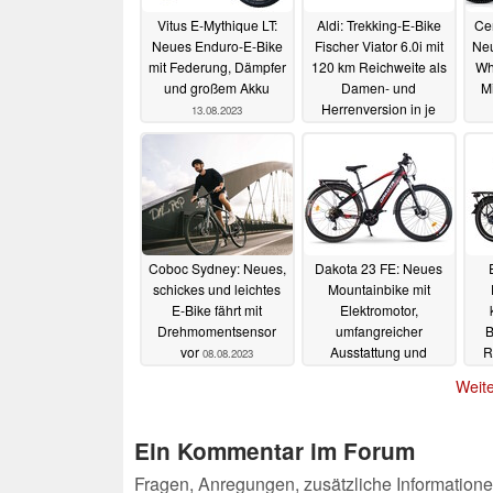
Vitus E-Mythique LT:
Aldi: Trekking-E-Bike
Cen
Neues Enduro-E-Bike
Fischer Viator 6.0i mit
Neu
mit Federung, Dämpfer
120 km Reichweite als
Wh
und großem Akku
Damen- und
Mi
Herrenversion in je
13.08.2023
zwei Größen im
Angebot
12.08.2023
Coboc Sydney: Neues,
Dakota 23 FE: Neues
schickes und leichtes
Mountainbike mit
E-Bike fährt mit
Elektromotor,
Drehmomentsensor
umfangreicher
B
vor
Ausstattung und
R
08.08.2023
großem Akku
S
07.08.2023
Weite
Ein Kommentar im Forum
Fragen, Anregungen, zusätzliche Informatione