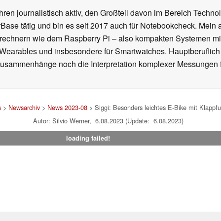
ahren journalistisch aktiv, den Großteil davon im Bereich Techn
se tätig und bin es seit 2017 auch für Notebookcheck. Mein ak
rechnern wie dem Raspberry Pi – also kompakten Systemen mit
n Wearables und insbesondere für Smartwatches. Hauptberuflich
Zusammenhänge noch die Interpretation komplexer Messungen f
s
>
Newsarchiv
>
News 2023-08
> Siggi: Besonders leichtes E-Bike mit Klappfun
Autor: Silvio Werner, 6.08.2023 (Update: 6.08.2023)
loading failed!