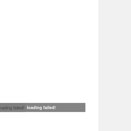
loading failed!
loading failed!