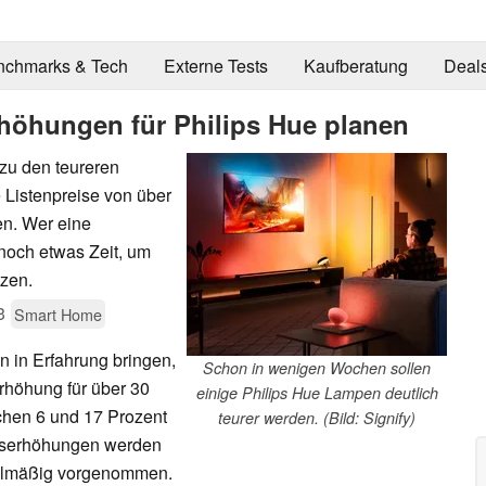
nchmarks & Tech
Externe Tests
Kaufberatung
Deal
rhöhungen für Philips Hue planen
 zu den teureren
 Listenpreise von über
en. Wer eine
noch etwas Zeit, um
tzen.
3
Smart Home
 in Erfahrung bringen,
Schon in wenigen Wochen sollen
rhöhung für über 30
einige Philips Hue Lampen deutlich
schen 6 und 17 Prozent
teurer werden. (Bild: Signify)
eiserhöhungen werden
egelmäßig vorgenommen.