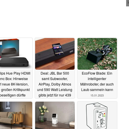
lips Hue Play HDMI
Deal: JBL Bar 500
EcoFlow Blade: Ein
ync Box: Hinweise
samt Subwoofer,
intelligenter
f neue 8K-Version,
AirPlay, Dolby Atmos
Mähroboter, der auch
 großen Kritikpunkt
und 590 Watt Leistung
Laub sammeln kann
beseitigen dürfte
gibts jetzt für nur 439
15.01.2023
Euro
12.02.2023
17.01.2023