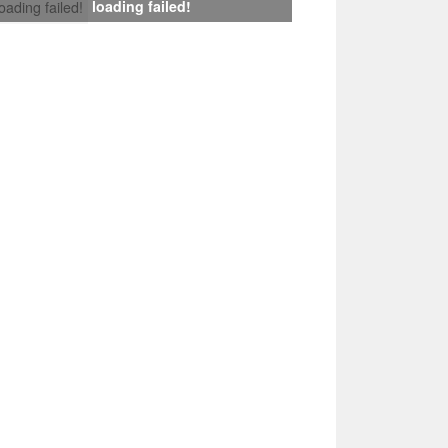
loading failed!
loading failed!