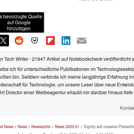
s bevorzugte Quelle
auf Google
hinzufügen
or Tech Writer
- 21947 Artikel auf Notebookcheck veröffentlicht
s
ibe ich für unterschiedliche Publikationen im Technologiesekt
oßen bin. Seitdem verbinde ich meine langjährige Erfahrung 
denschaft für Technologie, um unsere Leser über neue Entwick
rt Director einer Werbeagentur erlaubt mir darüber hinaus tiefe 
Kontak
und News
>
News
>
Newsarchiv
>
News 2023-01
> Signify soll massive Preiserh