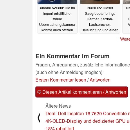
Xiaomi AW300: Die im
INXNI X5: Dieser
Ik
Import erhältliche,
Saugroboter bringt
starke
Harman Kardon-
S
Überwachungskamera
Lautsprecher,
A
könnte auch offiziell
Beleuchtung und einen
nach Europa kommen
Luftfilter mit
14.01.2023
Weite
Li
14.01.2023
Ein Kommentar im Forum
Fragen, Anregungen, zusätzliche Informatione
(auch ohne Anmeldung möglich)!
Ersten Kommentar lesen
/
Antworten
Diesen Artikel kommentieren / Antworten
Ältere News
Deal: Dell Inspiron 16 7620 Convertible m
⟨
4K-OLED-Display und dedizierter GPU 
18% rabattiert