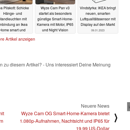
ea Pilskott: Schicke
Wyze Cam Pan v3
Vindstyrka: IKEA bringt
Hänge- und
startet als besonders
neuen, smarten
tandleuchten mit
günstige Smart-Home-
Luftqualitätssensor mit
nbindung an Ikea
Kamera mit Motor, IP65
Display auf den Markt
Home smart und
und Night Vision
09.01.2023
dynamischen
10.01.2023
re Artikel anzeigen
chteffekten
10.01.2023
n zu diesem Artikel? - Uns interessiert Deine Meinung
Neuere News
it
Wyze Cam OG Smart-Home-Kamera bietet
⟩
um
1.080p-Aufnahmen, Nachtsicht und IP65 für
19,99 US-Dollar