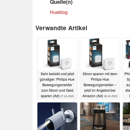
Quelle(n)
Hueblog
Verwandte Artikel
Sehr beliebt und jetzt
Strom sparen mit dem
Phi
günstiger: Philips Hue
Philips Hue
S
Bewegungsmelder
Bewegungsmelder –
au
zum Strom und Geld
jetzt im Angebot bei
die
sparen (Ad)
Amazon (Ad)
27.04.2023
06.04.2023