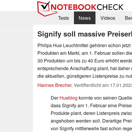
Tests
News
Videos
Be
Signify soll massive Preise
Philips Hue Leuchtmittel gehören schon jetzt
Produkten am Markt, am 1. Februar sollen die
30 Produkten um bis zu 40 Euro erhöht werd
entsprechende Anschaffung plant, hat daher 
die aktuellen, günstigeren Listenpreise zu nu
Hannes Brecher
,
Veröffentlicht am
17.01.202
Der
Hueblog
konnte von seinen Quellen
dass Signify am 1. Februar eine Preise
Produkte plant, deren Listenpreis zwi
angehoben werden soll. Derartige Pr
von Signify mittlerweile fast schon r