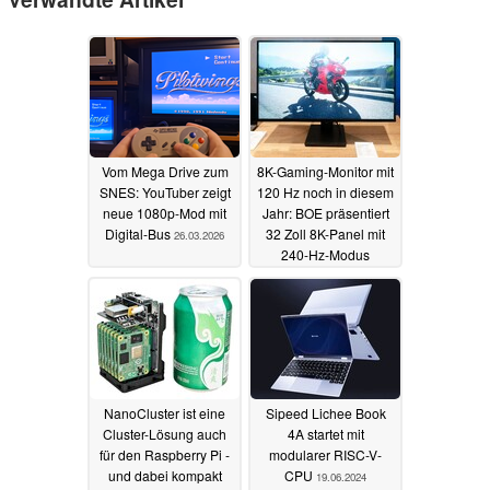
Vom Mega Drive zum
8K-Gaming-Monitor mit
SNES: YouTuber zeigt
120 Hz noch in diesem
neue 1080p-Mod mit
Jahr: BOE präsentiert
Digital-Bus
32 Zoll 8K-Panel mit
26.03.2026
240-Hz-Modus
17.06.2025
NanoCluster ist eine
Sipeed Lichee Book
Cluster-Lösung auch
4A startet mit
für den Raspberry Pi -
modularer RISC-V-
und dabei kompakt
CPU
19.06.2024