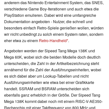
anderem das Nintendo Entertainment System, das SNES,
verschiedene Game Boy-Iterationen und auch etwa die
PlayStation emulieren. Dabei wird eine umfangreiche
Dokumentation angeboten - Nutzer, die schnell und
besonders einfach Retro-Spiele genießen wollen, würden
wir nicht unbedingt zu solch einem System raten, sondern
eher etwa zu einem
Retro-Handheld
.
Angeboten werden der Sipeed Tang Mega 138K und
Mega 60K, wobei sich die beiden Modelle doch deutlich
unterscheiden, die Zahl in der Artikelbezeichnung steht
annähernd für die Zahl der
Ausführungseinheiten,
wobei
es sich dabei aber um Lookup-Tabellen und nicht
Ausführungseinheiten wie etwa bei einer Grafikkarte
handelt. SSRAM und BSRAM unterscheiden sich
ebenfalls ganz erheblich in der Größe. Der Sipeed Tang
Mega 138K kommt dabei noch mit einem RISC-V-AE350-
Rechenchip mit einer Taktfrequenz von 800 MHz und