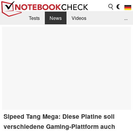
Tests
News
Videos
...
Benchmarks & Tech
Externe Tests
Kaufberatung
Deals
Suche
Jobs
Forum
Sipeed Tang Mega: Diese Platine soll
verschiedene Gaming-Plattform auch