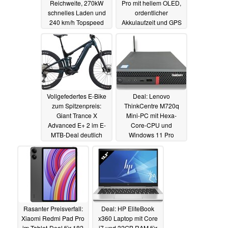
Reichweite, 270kW
Pro mit hellem OLED,
schnelles Laden und
ordentlicher
240 km/h Topspeed
Akkulaufzeit und GPS
für unter 50 Euro
03.08.2024
02.08.2024
Vollgefedertes E-Bike
Deal: Lenovo
zum Spitzenpreis:
ThinkCentre M720q
Giant Trance X
Mini-PC mit Hexa-
Advanced E+ 2 im E-
Core-CPU und
MTB-Deal deutlich
Windows 11 Pro
reduziert
generalüberholt zum
02.08.2024
Sparpreis
01.08.2024
Rasanter Preisverfall:
Deal: HP EliteBook
Xiaomi Redmi Pad Pro
x360 Laptop mit Core
im Tablet-Deal für 182
i7 und 32GB RAM für