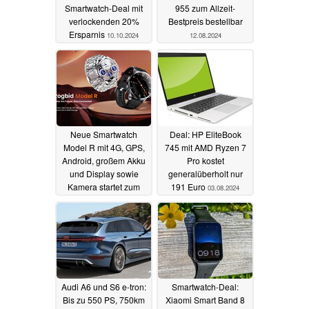
Smartwatch-Deal mit
955 zum Allzeit-
verlockenden 20%
Bestpreis bestellbar
Ersparnis
10.10.2024
12.08.2024
Neue Smartwatch
Deal: HP EliteBook
Model R mit 4G, GPS,
745 mit AMD Ryzen 7
Android, großem Akku
Pro kostet
und Display sowie
generalüberholt nur
Kamera startet zum
191 Euro
03.08.2024
halben Preis
04.08.2024
Audi A6 und S6 e-tron:
Smartwatch-Deal:
Bis zu 550 PS, 750km
Xiaomi Smart Band 8