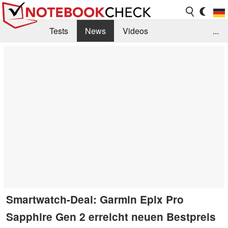
Tests
News
Videos
...
Benchmarks & Tech
Externe Tests
Kaufberatung
Deals
Suche
Jobs
Forum
Smartwatch-Deal: Garmin Epix Pro
Sapphire Gen 2 erreicht neuen Bestpreis