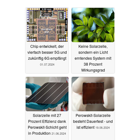
Chip entwickelt, der
Keine Solarzelle,
vierfach besser 5G und
sondern ein Licht
zukünftig 6G empfängt
erntendes System mit
38 Prozent
01.07.2024
Wirkungsgrad
entwickelt
27.06.2024
Solarzelle mit 27
Perowskit-Solarzelle
Prozent Effizienz dank
besteht Dauertest - und
Perowskit-Schicht geht
ist effizient
19.06.2024
in Produktion
21.06.2024