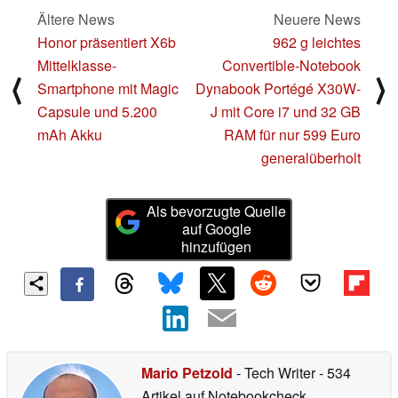
Ältere News
Neuere News
Honor präsentiert X6b
962 g leichtes
Mittelklasse-
Convertible-Notebook
⟨
⟩
Smartphone mit Magic
Dynabook Portégé X30W-
Capsule und 5.200
J mit Core i7 und 32 GB
mAh Akku
RAM für nur 599 Euro
generalüberholt
Als bevorzugte Quelle
auf Google
hinzufügen
Mario Petzold
- Tech Writer
- 534
Artikel auf Notebookcheck