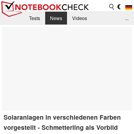
Tests
News
Videos
...
Benchmarks & Tech
Externe Tests
Kaufberatung
Deals
Suche
Jobs
Forum
Solaranlagen in verschiedenen Farben
vorgestellt - Schmetterling als Vorbild