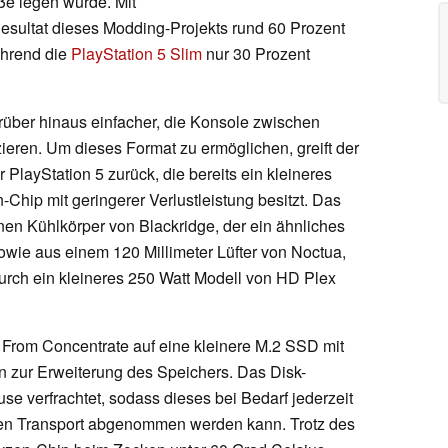
ße legen würde. Mit
Resultat dieses Modding-Projekts rund 60 Prozent
ährend die
PlayStation 5 Slim
nur 30 Prozent
über hinaus einfacher, die Konsole zwischen
eren. Um dieses Format zu ermöglichen, greift der
PlayStation 5 zurück, die bereits ein kleineres
ip mit geringerer Verlustleistung besitzt. Das
nen Kühlkörper von Blackridge, der ein ähnliches
owie aus einem 120 Millimeter Lüfter von Noctua,
urch ein kleineres 250 Watt Modell von HD Plex
t From Concentrate auf eine kleinere M.2 SSD mit
n zur Erweiterung des Speichers. Das Disk-
e verfrachtet, sodass dieses bei Bedarf jederzeit
ren Transport abgenommen werden kann. Trotz des