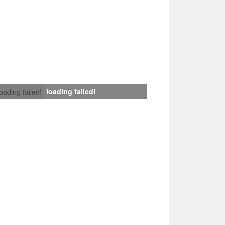
loading failed!
loading failed!