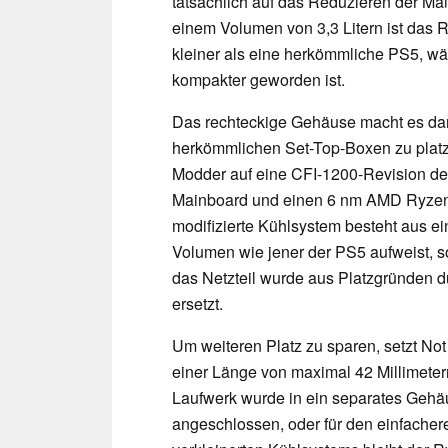
tatsächlich auf das Reduzieren der Ma
einem Volumen von 3,3 Litern ist das 
kleiner als eine herkömmliche PS5, w
kompakter geworden ist.
Das rechteckige Gehäuse macht es dar
herkömmlichen Set-Top-Boxen zu platzi
Modder auf eine CFI-1200-Revision der 
Mainboard und einen 6 nm AMD Ryzen-Ch
modifizierte Kühlsystem besteht aus ei
Volumen wie jener der PS5 aufweist, s
das Netzteil wurde aus Platzgründen d
ersetzt.
Um weiteren Platz zu sparen, setzt No
einer Länge von maximal 42 Millimeter
Laufwerk wurde in ein separates Gehäus
angeschlossen, oder für den einfache