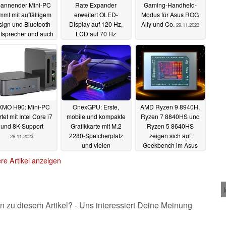
annender Mini-PC
Rate Expander
Gaming-Handheld-
mmt mit auffälligem
erweitert OLED-
Modus für Asus ROG
ign und Bluetooth-
Display auf 120 Hz,
Ally und Co.
29.11.2023
tsprecher und auch
LCD auf 70 Hz
it starken Ryzen-
29.11.2023
APUs
30.11.2023
XMO H90: Mini-PC
OnexGPU: Erste,
AMD Ryzen 9 8940H,
rtet mit Intel Core i7
mobile und kompakte
Ryzen 7 8840HS und
und 8K-Support
Grafikkarte mit M.2
Ryzen 5 8640HS
2280-Speicherplatz
zeigen sich auf
28.11.2023
und vielen
Geekbench im Asus
Anschlüssen ist aktuell
TUF Gaming A15
re Artikel anzeigen
noch besonders
28.11.2023
günstig erhältlich
28.11.2023
n zu diesem Artikel? - Uns interessiert Deine Meinung