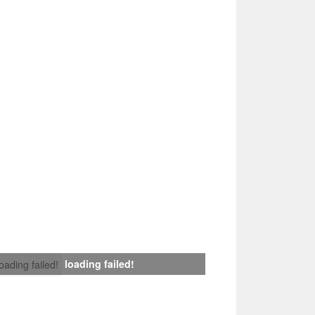
loading failed!
loading failed!