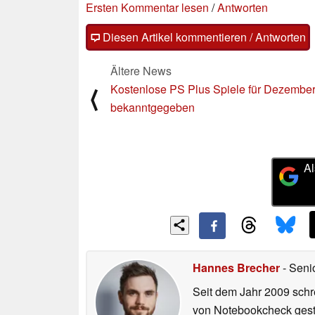
Ersten Kommentar lesen
/
Antworten
Diesen Artikel kommentieren / Antworten
Ältere News
Kostenlose PS Plus Spiele für Dezembe
⟨
bekanntgegeben
Al
Hannes Brecher
- Seni
Seit dem Jahr 2009 schre
von Notebookcheck gest