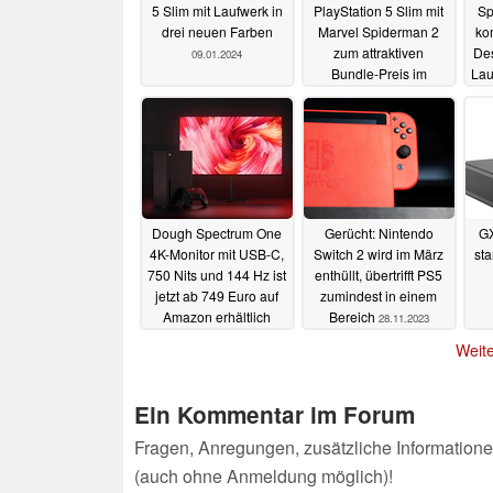
5 Slim mit Laufwerk in
PlayStation 5 Slim mit
Sp
drei neuen Farben
Marvel Spiderman 2
ko
zum attraktiven
Des
09.01.2024
Bundle-Preis im
Lau
Angebot
m
02.12.2023
Dough Spectrum One
Gerücht: Nintendo
G
4K-Monitor mit USB-C,
Switch 2 wird im März
sta
750 Nits und 144 Hz ist
enthüllt, übertrifft PS5
jetzt ab 749 Euro auf
zumindest in einem
Amazon erhältlich
Bereich
28.11.2023
29.11.2023
Weite
Ein Kommentar im Forum
Fragen, Anregungen, zusätzliche Informatione
(auch ohne Anmeldung möglich)!