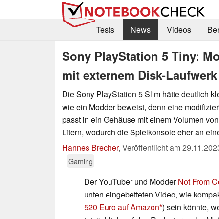
Tests
News
Videos
Be
Sony PlayStation 5 Tiny: M
mit externem Disk-Laufwerk
Die Sony PlayStation 5 Slim hätte deutlich k
wie ein Modder beweist, denn eine modifizier
passt in ein Gehäuse mit einem Volumen von
Litern, wodurch die Spielkonsole eher an ein
Hannes Brecher
,
Veröffentlicht am
29.11.202
Gaming
Der YouTuber und Modder
Not From C
unten eingebetteten Video, wie kompakt
520 Euro auf Amazon
) sein könnte, 