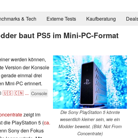
nchmarks & Tech
Externe Tests
Kaufberatung
Deal
odder baut PS5 im Mini-PC-Format
leiner werden können,
te Version der Konsole
 gerade einmal drei
en Mini-PC erinnert.
3
🇺🇸
🇨🇳
...
Console
Die Sony PlayStation 5 könnte
oncentrate
zeigt im
wesentlich kleiner sein, wie ein
 die PlayStation 5 (
ca.
Modder beweist. (Bild: Not From
wenn Sony den Fokus
Concentrate)