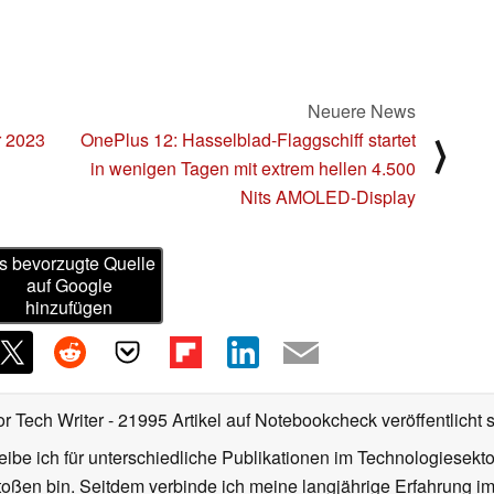
Neuere News
r 2023
OnePlus 12: Hasselblad-Flaggschiff startet
⟩
in wenigen Tagen mit extrem hellen 4.500
Nits AMOLED-Display
s bevorzugte Quelle
auf Google
hinzufügen
or Tech Writer
- 21995 Artikel auf Notebookcheck veröffentlicht
s
ibe ich für unterschiedliche Publikationen im Technologiesekt
oßen bin. Seitdem verbinde ich meine langjährige Erfahrung 