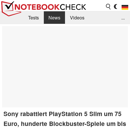
Tests
News
Videos
...
Benchmarks & Tech
Externe Tests
Kaufberatung
Deals
Suche
Jobs
Forum
Sony rabattiert PlayStation 5 Slim um 75
Euro, hunderte Blockbuster-Spiele um bis