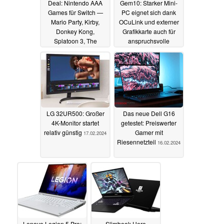
Deal: Nintendo AAA
Gem10: Starker Mini-
Games für Switch —
PC eignet sich dank
Mario Party, Kirby,
OCuLink und externer
Donkey Kong,
Grafikkarte auch für
Splatoon 3, The
anspruchsvolle
Witcher 3 und mehr bis
Videospiele
17.02.2024
zu 60% reduziert
17.02.2024
LG 32UR500: Großer
Das neue Dell G16
4K-Monitor startet
getestet: Preiswerter
relativ günstig
Gamer mit
17.02.2024
Riesennetzteil
16.02.2024
Lenovo Legion 5 Pro:
Slimbook Hero