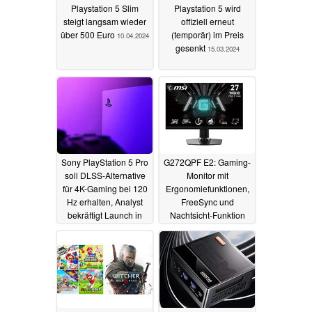
Playstation 5 Slim
Playstation 5 wird
steigt langsam wieder
offiziell erneut
über 500 Euro
(temporär) im Preis
10.04.2024
gesenkt
15.03.2024
Sony PlayStation 5 Pro
G272QPF E2: Gaming-
soll DLSS-Alternative
Monitor mit
für 4K-Gaming bei 120
Ergonomiefunktionen,
Hz erhalten, Analyst
FreeSync und
bekräftigt Launch in
Nachtsicht-Funktion
2024
20.02.2024
17.02.2024