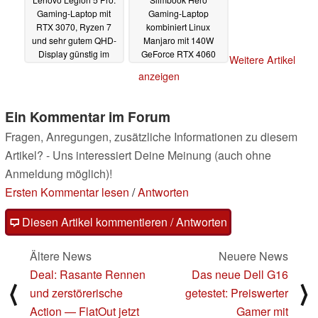
Gaming-Laptop mit
Gaming-Laptop
RTX 3070, Ryzen 7
kombiniert Linux
und sehr gutem QHD-
Manjaro mit 140W
Display günstig im
GeForce RTX 4060
Weitere Artikel
Amazon-Deal
Laptop-GPU
15.02.2024
15.02.2024
anzeigen
Ein Kommentar im Forum
Fragen, Anregungen, zusätzliche Informationen zu diesem
Artikel? - Uns interessiert Deine Meinung (auch ohne
Anmeldung möglich)!
Ersten Kommentar lesen
/
Antworten
Diesen Artikel kommentieren / Antworten
Ältere News
Neuere News
Deal: Rasante Rennen
Das neue Dell G16
⟨
⟩
und zerstörerische
getestet: Preiswerter
Action — FlatOut jetzt
Gamer mit