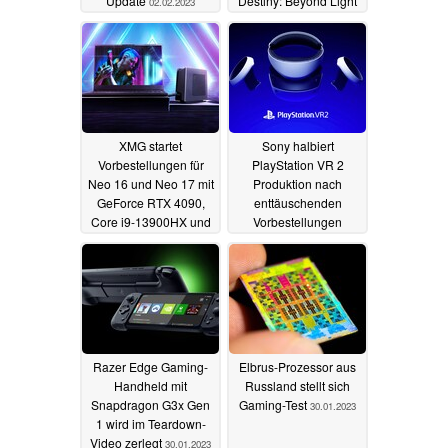
Update
Destiny: Beyond Light
02.02.2023
und mehr gratis
01.02.2023
XMG startet
Sony halbiert
Vorbestellungen für
PlayStation VR 2
Neo 16 und Neo 17 mit
Produktion nach
GeForce RTX 4090,
enttäuschenden
Core i9-13900HX und
Vorbestellungen
Wasserkühlung
31.01.2023
01.02.2023
Razer Edge Gaming-
Elbrus-Prozessor aus
Handheld mit
Russland stellt sich
Snapdragon G3x Gen
Gaming-Test
30.01.2023
1 wird im Teardown-
Video zerlegt
30.01.2023