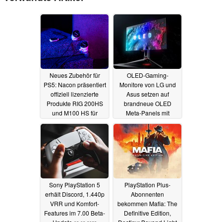
Neues Zubehör für
OLED-Gaming-
PS5: Nacon präsentiert
Monitore von LG und
offiziell lizenzierte
Asus setzen auf
Produkte RIG 200HS
brandneue OLED
und M100 HS für
Meta-Panels mit
PlayStation 4/5
Mikrolinsen
02.02.2023
21.02.2023
Sony PlayStation 5
PlayStation Plus-
erhält Discord, 1.440p
Abonnenten
VRR und Komfort-
bekommen Mafia: The
Features im 7.00 Beta-
Definitive Edition,