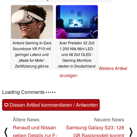
Ankers Gaming-In-Ears
Acer Predator 32 Zoll
Soundcore VR P10 mit
1.200 Nits Mini-LED-
geringer Latenz und
und 48 Zoll OLED-
„Made for Meta“-
Gaming-Monitore
Zertifizierung gibt es
starten in Deutschland
Weitere Artikel
zum Start günstiger
30.01.2023
anzeigen
30.01.2023
Loading Comments
Diesen Artikel kommentieren / Antworten
Ältere News
Neuere News
Renault und Nissan
Samsung Galaxy S23: 128
⟨
⟩
geben Details zur E-
GB Basismodell kommt