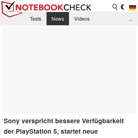
Tests
News
Videos
...
Benchmarks & Tech
Externe Tests
Kaufberatung
Deals
Suche
Jobs
Forum
Sony verspricht bessere Verfügbarkeit
der PlayStation 5, startet neue