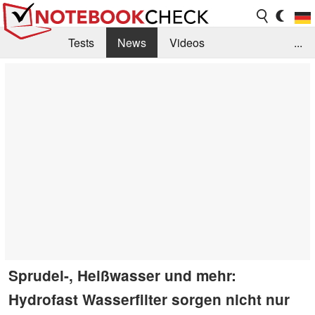
Tests
News
Videos
...
Benchmarks & Tech
Externe Tests
Kaufberatung
Deals
Suche
Jobs
Forum
Sprudel-, Heißwasser und mehr:
Hydrofast Wasserfilter sorgen nicht nur