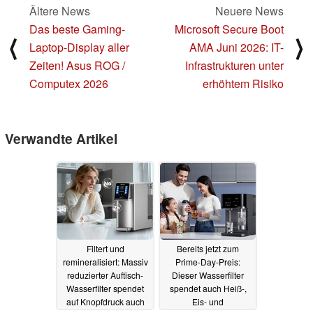
Ältere News
Neuere News
Das beste Gaming-
Microsoft Secure Boot
⟨
⟩
Laptop-Display aller
AMA Juni 2026: IT-
Zeiten! Asus ROG /
Infrastrukturen unter
Computex 2026
erhöhtem Risiko
Verwandte Artikel
Filtert und
Bereits jetzt zum
remineralisiert: Massiv
Prime-Day-Preis:
reduzierter Auftisch-
Dieser Wasserfilter
Wasserfilter spendet
spendet auch Heiß-,
auf Knopfdruck auch
Eis- und