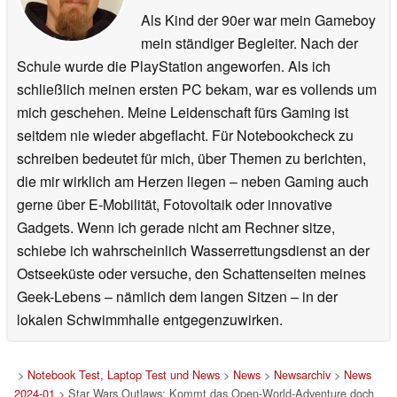
Als Kind der 90er war mein Gameboy
mein ständiger Begleiter. Nach der
Schule wurde die PlayStation angeworfen. Als ich
schließlich meinen ersten PC bekam, war es vollends um
mich geschehen. Meine Leidenschaft fürs Gaming ist
seitdem nie wieder abgeflacht. Für Notebookcheck zu
schreiben bedeutet für mich, über Themen zu berichten,
die mir wirklich am Herzen liegen – neben Gaming auch
gerne über E-Mobilität, Fotovoltaik oder innovative
Gadgets. Wenn ich gerade nicht am Rechner sitze,
schiebe ich wahrscheinlich Wasserrettungsdienst an der
Ostseeküste oder versuche, den Schattenseiten meines
Geek-Lebens – nämlich dem langen Sitzen – in der
lokalen Schwimmhalle entgegenzuwirken.
>
Notebook Test, Laptop Test und News
>
News
>
Newsarchiv
>
News
2024-01
> Star Wars Outlaws: Kommt das Open-World-Adventure doch