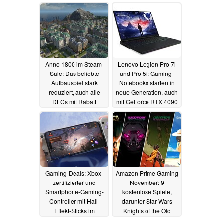
19.02.2024
Anno 1800 im Steam-
Lenovo Legion Pro 7i
Sale: Das beliebte
und Pro 5i: Gaming-
Aufbauspiel stark
Notebooks starten in
reduziert, auch alle
neue Generation, auch
DLCs mit Rabatt
mit GeForce RTX 4090
mit 175 Watt
11.01.2024
09.01.2024
Gaming-Deals: Xbox-
Amazon Prime Gaming
zertifizierter und
November: 9
Smartphone-Gaming-
kostenlose Spiele,
Controller mit Hall-
darunter Star Wars
Effekt-Sticks im
Knights of the Old
Angebot (Ad)
Republic und Rage 2
05.01.2024