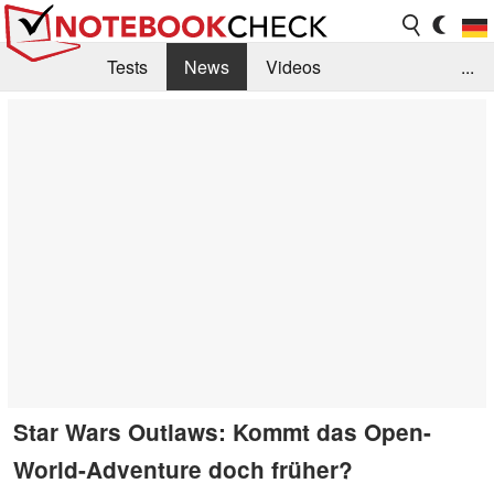
Tests
News
Videos
...
Benchmarks & Tech
Externe Tests
Kaufberatung
Deals
Suche
Jobs
Forum
Star Wars Outlaws: Kommt das Open-
World-Adventure doch früher?