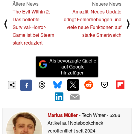
Ältere News
Neuere News
The Evil Within 2:
Amazfit: Neues Update
Das beliebte
bringt Fehlerhebungen und
⟨
⟩
Survival-Horror-
viele neue Funktionen auf
Game ist bei Steam
starke Smartwatch
stark reduziert
Als bevorzugte Quelle
auf Google
hinzufügen
Marius Müller
- Tech Writer
- 5266
Artikel auf Notebookcheck
veröffentlicht
seit 2024