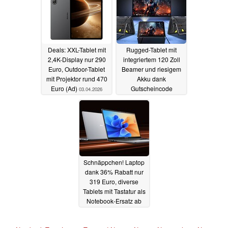
Deals: XXL-Tablet mit
Rugged-Tablet mit
2,4K-Display nur 290
integriertem 120 Zoll
Euro, Outdoor-Tablet
Beamer und riesigem
mit Projektor rund 470
Akku dank
Euro (Ad)
Gutscheincode
03.04.2026
besonders günstig (Ad)
18.03.2026
Schnäppchen! Laptop
dank 36% Rabatt nur
319 Euro, diverse
Tablets mit Tastatur als
Notebook-Ersatz ab
nur 89 Euro (Ad)
17.03.2026