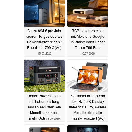
Bis zu 894 € pro Jahr
RGB-Laserprojektor
sparen: KI-gesteuertes
mit Akku und Google
Balkonkraftwerk dank
TV startet dank Rabatt
Rabatt nur 799 € (Ad)
für nur 799 Euro
15.07.2026
10.07.2026
Deals: Powerstations
5G-Tablet mit großem
mit hoher Leistung
120 Hz 2,4K-Display
massiv reduziert, ein
unter 350 Euro, weitere
Modell kann noch
Modelle ebenfalls
mehr (Ad)
massiv reduziert (Ad)
08.06.2026
17.04.2026