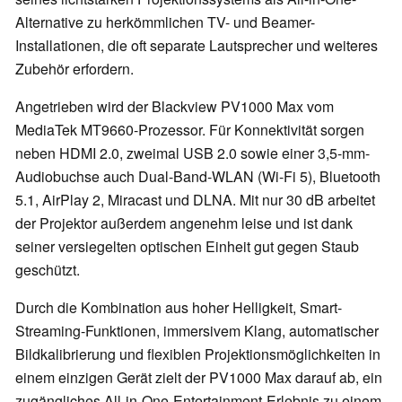
Alternative zu herkömmlichen TV- und Beamer-
Installationen, die oft separate Lautsprecher und weiteres
Zubehör erfordern.
Angetrieben wird der Blackview PV1000 Max vom
MediaTek MT9660-Prozessor. Für Konnektivität sorgen
neben HDMI 2.0, zweimal USB 2.0 sowie einer 3,5-mm-
Audiobuchse auch Dual-Band-WLAN (Wi-Fi 5), Bluetooth
5.1, AirPlay 2, Miracast und DLNA. Mit nur 30 dB arbeitet
der Projektor außerdem angenehm leise und ist dank
seiner versiegelten optischen Einheit gut gegen Staub
geschützt.
Durch die Kombination aus hoher Helligkeit, Smart-
Streaming-Funktionen, immersivem Klang, automatischer
Bildkalibrierung und flexiblen Projektionsmöglichkeiten in
einem einzigen Gerät zielt der PV1000 Max darauf ab, ein
zugängliches All-in-One-Entertainment-Erlebnis zu einem