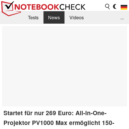
Tests
News
Videos
...
Benchmarks & Tech
Externe Tests
Kaufberatung
Deals
Suche
Jobs
Forum
Startet für nur 269 Euro: All-in-One-
Projektor PV1000 Max ermöglicht 150-