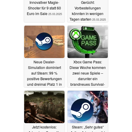
Innovativer Magie-
Gerücht:
Shooter für 9 statt 60
Vorbestellungen
Euro im Sale
könnten in wenigen
25.03.2025
Tagen starten
25.03.2025
Neue Dealer-
Xbox Game Pass:
Simulation dominiert
Diese Woche kommen
auf Steam: 99 %
zwei neue Spiele –
positive Bewertungen
darunter ein
und dreimal Platz 1 in
brandneues Survival-
SteamDB-Charts
Adventure
24.03.2025
25.03.2025
Jetzt kostenlos:
Steam: „Sehr gutes“