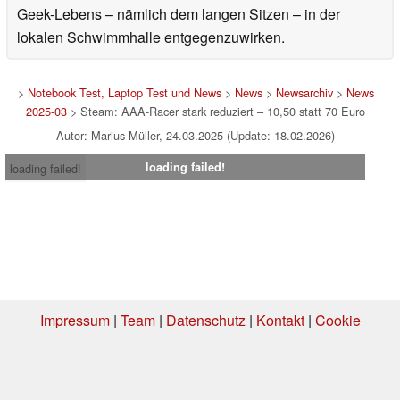
Geek-Lebens – nämlich dem langen Sitzen – in der
lokalen Schwimmhalle entgegenzuwirken.
>
Notebook Test, Laptop Test und News
>
News
>
Newsarchiv
>
News
2025-03
> Steam: AAA-Racer stark reduziert – 10,50 statt 70 Euro
Autor: Marius Müller, 24.03.2025 (Update: 18.02.2026)
loading failed!
loading failed!
Impressum
|
Team
|
Datenschutz
|
Kontakt
|
Cookie
Einstellungen
| 05.08.2026 11:11
* Beim Kauf über einen Affiliate-Link kann Notebookcheck eine Vergütung
erhalten. Vielen Dank für Ihre Unterstützung!.