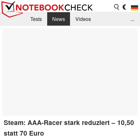
Tests
News
Videos
...
Benchmarks & Tech
Externe Tests
Kaufberatung
Deals
Suche
Jobs
Forum
Steam: AAA-Racer stark reduziert – 10,50
statt 70 Euro