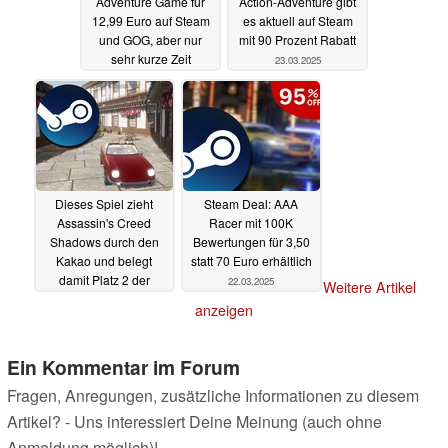
Adventure Game für
Action-Adventure gibt
12,99 Euro auf Steam
es aktuell auf Steam
und GOG, aber nur
mit 90 Prozent Rabatt
sehr kurze Zeit
23.03.2025
23.03.2025
Dieses Spiel zieht
Steam Deal: AAA
Assassin's Creed
Racer mit 100K
Shadows durch den
Bewertungen für 3,50
Kakao und belegt
statt 70 Euro erhältlich
damit Platz 2 der
22.03.2025
Weitere Artikel
SteamDB-Charts
anzeigen
22.03.2025
Ein Kommentar im Forum
Fragen, Anregungen, zusätzliche Informationen zu diesem
Artikel? - Uns interessiert Deine Meinung (auch ohne
Anmeldung möglich)!