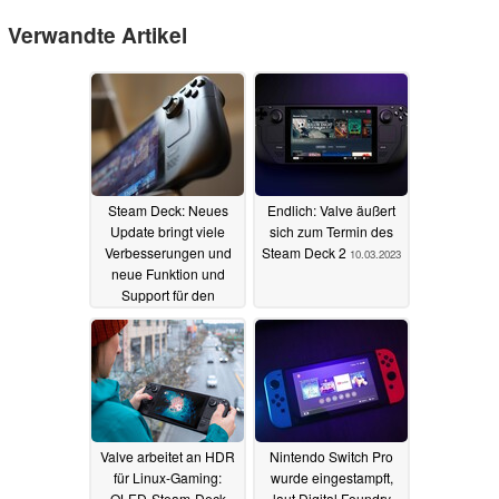
Verwandte Artikel
Steam Deck: Neues
Endlich: Valve äußert
Update bringt viele
sich zum Termin des
Verbesserungen und
Steam Deck 2
10.03.2023
neue Funktion und
Support für den
DualSense Edge
16.03.2023
Valve arbeitet an HDR
Nintendo Switch Pro
für Linux-Gaming:
wurde eingestampft,
OLED-Steam-Deck
laut Digital Foundry