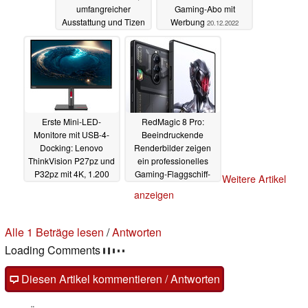
umfangreicher
Gaming-Abo mit
Ausstattung und Tizen
Werbung
20.12.2022
OS
21.12.2022
Erste Mini-LED-
RedMagic 8 Pro:
Monitore mit USB-4-
Beeindruckende
Docking: Lenovo
Renderbilder zeigen
ThinkVision P27pz und
ein professionelles
P32pz mit 4K, 1.200
Gaming-Flaggschiff-
Weitere Artikel
Nits & KVM-Switch
Design mit ultradünnen
anzeigen
Displayrändern
20.12.2022
20.12.2022
Alle 1 Beträge lesen
/
Antworten
Loading Comments
Diesen Artikel kommentieren / Antworten