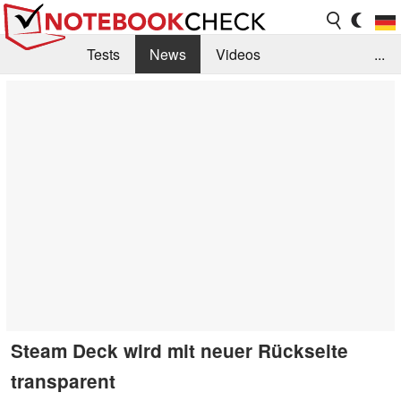
Tests
News
Videos
...
Benchmarks & Tech
Externe Tests
Kaufberatung
Deals
Suche
Jobs
Forum
Steam Deck wird mit neuer Rückseite
transparent