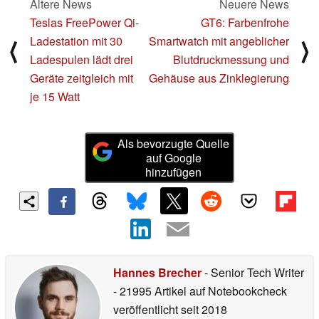
Ältere News
Neuere News
Teslas FreePower Qi-
GT6: Farbenfrohe
Ladestation mit 30
Smartwatch mit angeblicher
⟨
⟩
Ladespulen lädt drei
Blutdruckmessung und
Geräte zeitgleich mit
Gehäuse aus Zinklegierung
je 15 Watt
Als bevorzugte Quelle
auf Google
hinzufügen
Hannes Brecher
- Senior Tech Writer
- 21995 Artikel auf Notebookcheck
veröffentlicht
seit 2018