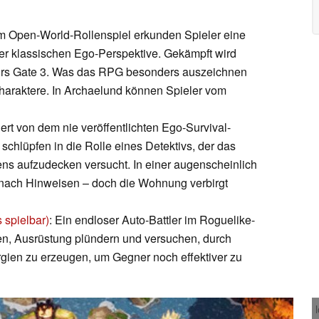
em Open-World-Rollenspiel erkunden Spieler eine
iner klassischen Ego-Perspektive. Gekämpft wird
durs Gate 3. Was das RPG besonders auszeichnen
 Charaktere. In Archaelund können Spieler vom
iert von dem nie veröffentlichten Ego-Survival-
schlüpfen in die Rolle eines Detektivs, der das
s aufzudecken versucht. In einer augenscheinlich
ach Hinweisen – doch die Wohnung verbirgt
 spielbar)
: Ein endloser Auto-Battler im Roguelike-
eren, Ausrüstung plündern und versuchen, durch
rgien zu erzeugen, um Gegner noch effektiver zu