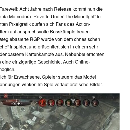
t Farewell: Acht Jahre nach Release kommt nun die
vania Momodora: Reverie Under The Moonlight“ in
en Pixelgrafik dürfen sich Fans des Action-
allem auf anspruchsvolle Bosskämpfe freuen.
trategiebasierte RGP wurde von dem chnesischen
e“ inspiriert und präsentiert sich in einem sehr
rundenbasierte Kartenkämpfe aus. Nebenbei errichten
n eine einzigartige Geschichte. Auch Online-
öglich.
ßlich für Erwachsene. Spieler steuern das Model
lohnungen winken im Spielverlauf erotische Bilder.