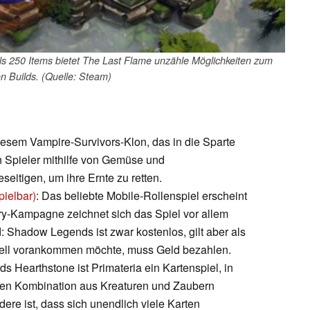
s 250 Items bietet The Last Flame unzähle Möglichkeiten zum
on Builds. (Quelle: Steam)
diesem Vampire-Survivors-Klon, das in die Sparte
n Spieler mithilfe von Gemüse und
itigen, um ihre Ernte zu retten.
ielbar)
: Das beliebte Mobile-Rollenspiel erscheint
ry-Kampagne zeichnet sich das Spiel vor allem
 Shadow Legends ist zwar kostenlos, gilt aber als
nell vorankommen möchte, muss Geld bezahlen.
rds Hearthstone ist Primateria ein Kartenspiel, in
lten Kombination aus Kreaturen und Zaubern
re ist, dass sich unendlich viele Karten