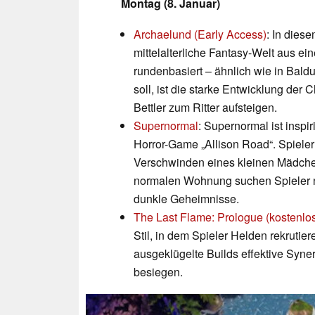
Montag (8. Januar)
Archaelund (Early Access)
: In dies
mittelalterliche Fantasy-Welt aus e
rundenbasiert – ähnlich wie in Bal
soll, ist die starke Entwicklung der
Bettler zum Ritter aufsteigen.
Supernormal
: Supernormal ist inspir
Horror-Game „Allison Road“. Spieler 
Verschwinden eines kleinen Mädchen
normalen Wohnung suchen Spieler n
dunkle Geheimnisse.
The Last Flame: Prologue (kostenlos
Stil, in dem Spieler Helden rekruti
ausgeklügelte Builds effektive Syne
besiegen.