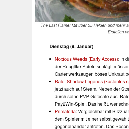
The Last Flame: Mit über 55 Helden und mehr al
Erstellen v
Dienstag (9. Januar)
Noxious Weeds (Early Access)
: In 
der Rouglike-Spiele schlägt, müsse
Gartenwerkzeugen böses Unkraut bese
Raid: Shadow Legends (kostenlos sp
jetzt auch auf Steam. Neben der Sto
durch seine PVP-Gefechte aus. Raid:
Pay2Win-Spiel. Das heißt, wer sch
Primateria
: Vergleichbar mit Blizzua
dem Spieler mit einer selbst gewäh
gegeneinander antreten. Das Besonde