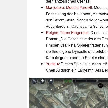
der französischen Grenze.
Momodora: Moonlit Farewll
: Moonli
Fortsetzung des beliebten „Metroid
den Steam Store. Neben der gewohnt
Adventures im Castlevania-Stil vor 
Reigns: Three Kingdoms
: Dieses s
Roman „Die Geschichte der drei Reich
simplen Grafikstil. Spieler tragen 
sie ihre eigene Dynastie und erlebe
Kämpfe gegen andere Spieler sind m
Yume 4
: Dieses Spiel ist ausschlie
Chen Xi durch ein Labyrinth. Als Be