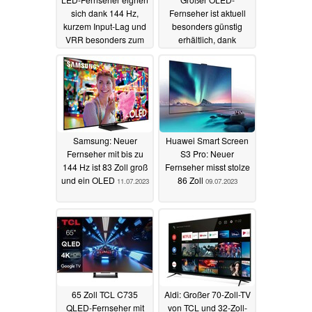
sich dank 144 Hz,
Fernseher ist aktuell
kurzem Input-Lag und
besonders günstig
VRR besonders zum
erhältlich, dank
Spielen
starkem Prime Day-
24.07.2023
Deal
12.07.2023
Samsung: Neuer
Huawei Smart Screen
Fernseher mit bis zu
S3 Pro: Neuer
144 Hz ist 83 Zoll groß
Fernseher misst stolze
und ein OLED
86 Zoll
11.07.2023
09.07.2023
65 Zoll TCL C735
Aldi: Großer 70-Zoll-TV
QLED-Fernseher mit
von TCL und 32-Zoll-