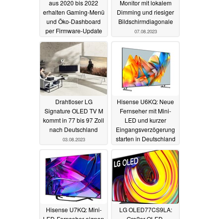
aus 2020 bis 2022
Monitor mit lokalem
erhalten Gaming-Menü
Dimming und riesiger
und Öko-Dashboard
Bildschirmdiagonale
per Firmware-Update
07.08.2023
16.08.2023
Drahtloser LG
Hisense U6KQ: Neue
Signature OLED TV M
Fernseher mit Mini-
kommt in 77 bis 97 Zoll
LED und kurzer
nach Deutschland
Eingangsverzögerung
starten in Deutschland
03.08.2023
29.07.2023
Hisense U7KQ: Mini-
LG OLED77CS9LA:
LED-Fernseher eignen
Großer OLED-