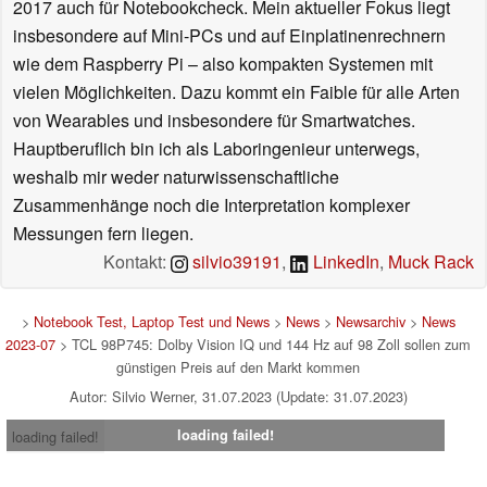
2017 auch für Notebookcheck. Mein aktueller Fokus liegt
insbesondere auf Mini-PCs und auf Einplatinenrechnern
wie dem Raspberry Pi – also kompakten Systemen mit
vielen Möglichkeiten. Dazu kommt ein Faible für alle Arten
von Wearables und insbesondere für Smartwatches.
Hauptberuflich bin ich als Laboringenieur unterwegs,
weshalb mir weder naturwissenschaftliche
Zusammenhänge noch die Interpretation komplexer
Messungen fern liegen.
Kontakt:
silvio39191
,
LinkedIn
,
Muck Rack
>
Notebook Test, Laptop Test und News
>
News
>
Newsarchiv
>
News
2023-07
> TCL 98P745: Dolby Vision IQ und 144 Hz auf 98 Zoll sollen zum
günstigen Preis auf den Markt kommen
Autor: Silvio Werner, 31.07.2023 (Update: 31.07.2023)
loading failed!
loading failed!