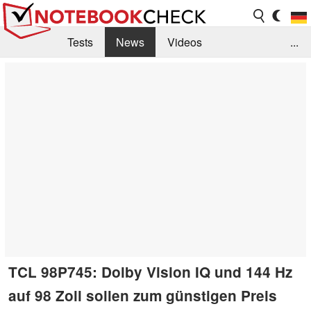
Tests
News
Videos
...
Benchmarks & Tech
Externe Tests
Kaufberatung
Deals
Suche
Jobs
Forum
TCL 98P745: Dolby Vision IQ und 144 Hz
auf 98 Zoll sollen zum günstigen Preis