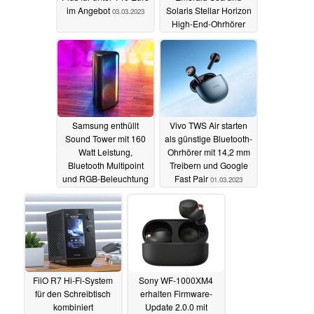
im Angebot
Solaris Stellar Horizon
03.03.2023
High-End-Ohrhörer
02.03.2023
Samsung enthüllt
Vivo TWS Air starten
Sound Tower mit 160
als günstige Bluetooth-
Watt Leistung,
Ohrhörer mit 14,2 mm
Bluetooth Multipoint
Treibern und Google
und RGB-Beleuchtung
Fast Pair
01.03.2023
02.03.2023
FiiO R7 Hi-Fi-System
Sony WF-1000XM4
für den Schreibtisch
erhalten Firmware-
kombiniert
Update 2.0.0 mit