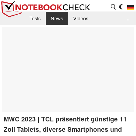
Tests
News
Videos
...
Benchmarks & Tech
Externe Tests
Kaufberatung
Deals
Suche
Jobs
Forum
MWC 2023 | TCL präsentiert günstige 11
Zoll Tablets, diverse Smartphones und