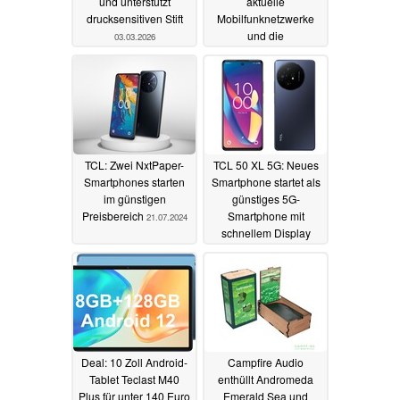
und unterstützt
aktuelle
drucksensitiven Stift
Mobilfunknetzwerke
und die
03.03.2026
Speichererweiterung
12.08.2025
TCL: Zwei NxtPaper-
TCL 50 XL 5G: Neues
Smartphones starten
Smartphone startet als
im günstigen
günstiges 5G-
Preisbereich
Smartphone mit
21.07.2024
schnellem Display
03.05.2024
Deal: 10 Zoll Android-
Campfire Audio
Tablet Teclast M40
enthüllt Andromeda
Plus für unter 140 Euro
Emerald Sea und