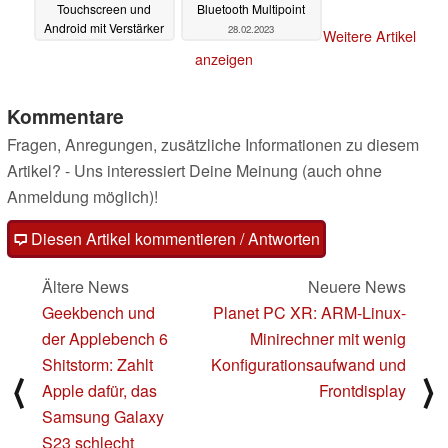
Touchscreen und
Bluetooth Multipoint
Android mit Verstärker
28.02.2023
Weitere Artikel
und Bluetooth
01.03.2023
anzeigen
Kommentare
Fragen, Anregungen, zusätzliche Informationen zu diesem
Artikel? - Uns interessiert Deine Meinung (auch ohne
Anmeldung möglich)!
Diesen Artikel kommentieren / Antworten
Ältere News
Neuere News
Geekbench und
Planet PC XR: ARM-Linux-
der Applebench 6
Minirechner mit wenig
Shitstorm: Zahlt
Konfigurationsaufwand und
⟨
⟩
Apple dafür, das
Frontdisplay
Samsung Galaxy
S23 schlecht