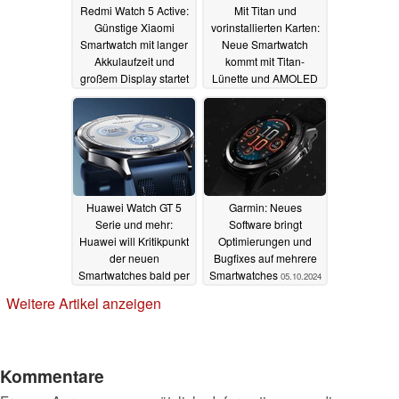
Redmi Watch 5 Active:
Mit Titan und
Günstige Xiaomi
vorinstallierten Karten:
Smartwatch mit langer
Neue Smartwatch
Akkulaufzeit und
kommt mit Titan-
großem Display startet
Lünette und AMOLED
mit Geschenk
09.10.2024
08.10.2024
Huawei Watch GT 5
Garmin: Neues
Serie und mehr:
Software bringt
Huawei will Kritikpunkt
Optimierungen und
der neuen
Bugfixes auf mehrere
Smartwatches bald per
Smartwatches
05.10.2024
Update beseitigen
Weitere Artikel anzeigen
07.10.2024
Kommentare