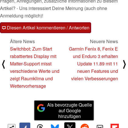
Fragen, Anregungen, zusätzliche Informationen zu diesem
Artikel? - Uns interessiert Deine Meinung (auch ohne
Anmeldung möglich)!
Diesen Artikel kommentieren / Antworten
Ältere News
Neuere News
Switchbot: Zum Start
Garmin Fenix 8, Fenix E
rabattiertes Display mit
und Enduro 3 erhalten
⟨
⟩
Matter-Support misst
Update 11.89 mit 11
verschiedene Werte und
neuen Features und
zeigt Raumklima und
vielen Verbesserungen
Wettervorhersage
Als bevorzugte Quelle
auf Google
hinzufügen