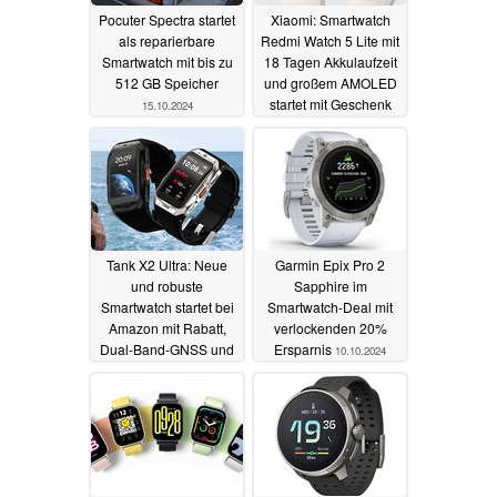
Pocuter Spectra startet
Xiaomi: Smartwatch
als reparierbare
Redmi Watch 5 Lite mit
Smartwatch mit bis zu
18 Tagen Akkulaufzeit
512 GB Speicher
und großem AMOLED
startet mit Geschenk
15.10.2024
15.10.2024
Tank X2 Ultra: Neue
Garmin Epix Pro 2
und robuste
Sapphire im
Smartwatch startet bei
Smartwatch-Deal mit
Amazon mit Rabatt,
verlockenden 20%
Dual-Band-GNSS und
Ersparnis
10.10.2024
Telefonfunktionen
11.10.2024