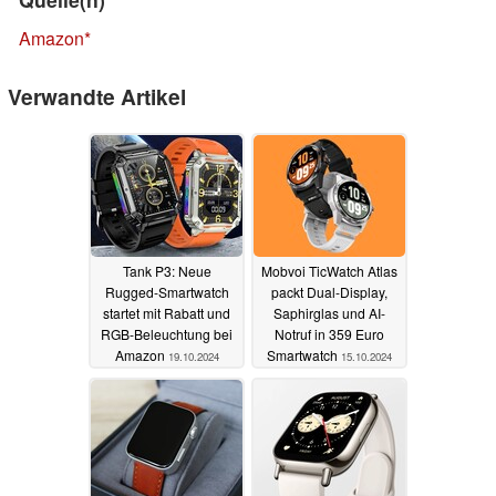
Amazon
Verwandte Artikel
Tank P3: Neue
Mobvoi TicWatch Atlas
Rugged-Smartwatch
packt Dual-Display,
startet mit Rabatt und
Saphirglas und AI-
RGB-Beleuchtung bei
Notruf in 359 Euro
Amazon
Smartwatch
19.10.2024
15.10.2024