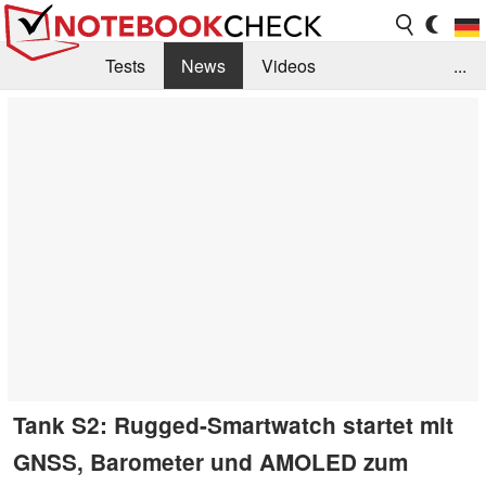
Tests
News
Videos
...
Benchmarks & Tech
Externe Tests
Kaufberatung
Deals
Suche
Jobs
Forum
Tank S2: Rugged-Smartwatch startet mit
GNSS, Barometer und AMOLED zum