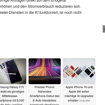
nige Anfragen direkt auf dem Endgerät
erhöhen und den Stromverbrauch reduzieren soll.
ter-Diensten in die KI funktioniert, ist noch nicht
msung Galaxy F15
Polestar Phone:
Apple iPhone 16 und
leakt als günstiges
Nahendes
Apple M4 sollen
Mittelklasse-
Smartphone-Debut des
mächtige AI-Upgrades
artphone mit 6.000
E-Auto-Herstellers
erhalten
15.02.2024
Ah Akku und fünf
kommt mit ultradünnen