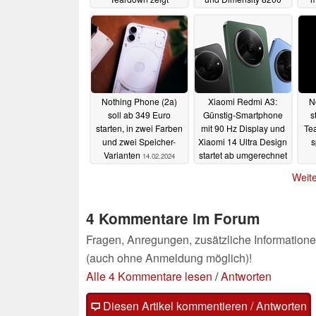
sekundäres Mini-LED-
19.02.2024
Display
19.02.2024
Nothing Phone (2a)
Xiaomi Redmi A3:
N
soll ab 349 Euro
Günstig-Smartphone
s
starten, in zwei Farben
mit 90 Hz Display und
Tea
und zwei Speicher-
Xiaomi 14 Ultra Design
s
Varianten
startet ab umgerechnet
14.02.2024
gut 80 Euro
Sm
14.02.2024
Weite
4 Kommentare im Forum
Fragen, Anregungen, zusätzliche Informatione
(auch ohne Anmeldung möglich)!
Alle 4 Kommentare lesen
/
Antworten
Diesen Artikel kommentieren / Antworten