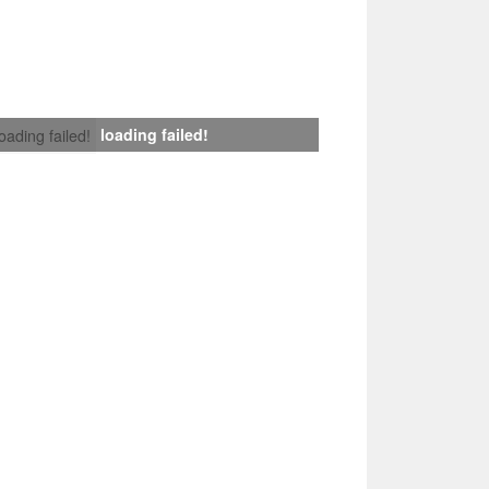
loading failed!
loading failed!