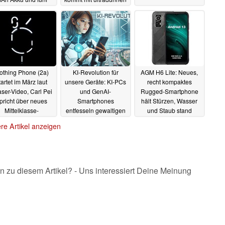
Jahren Updates
Displayrändern
19.02.2024
15.02.2024
othing Phone (2a)
KI-Revolution für
AGM H6 Lite: Neues,
tartet im März laut
unsere Geräte: KI-PCs
recht kompaktes
ser-Video, Carl Pei
und GenAI-
Rugged-Smartphone
pricht über neues
Smartphones
hält Stürzen, Wasser
Mittelklasse-
entfesseln gewaltigen
und Staub stand
artphone
Boom
13.02.2024
13.02.2024
12.02.2024
re Artikel anzeigen
n zu diesem Artikel? - Uns interessiert Deine Meinung