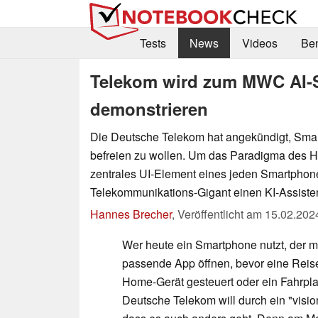
Tests
News
Videos
Be
Telekom wird zum MWC AI-
demonstrieren
Die Deutsche Telekom hat angekündigt, Sma
befreien zu wollen. Um das Paradigma des 
zentrales UI-Element eines jeden Smartphones
Telekommunikations-Gigant einen KI-Assist
Hannes Brecher
,
Veröffentlicht am
15.02.202
Wer heute ein Smartphone nutzt, der m
passende App öffnen, bevor eine Reise
Home-Gerät gesteuert oder ein Fahrplan
Deutsche Telekom will durch ein "visi