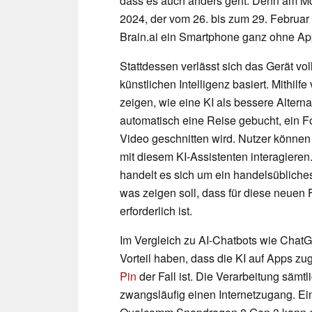
dass es auch anders geht. Denn am M
2024, der vom 26. bis zum 29. Februar
Brain.ai ein Smartphone ganz ohne Ap
Stattdessen verlässt sich das Gerät vol
künstlichen Intelligenz basiert. Mithil
zeigen, wie eine KI als bessere Altern
automatisch eine Reise gebucht, ein 
Video geschnitten wird. Nutzer könne
mit diesem KI-Assistenten interagier
handelt es sich um ein handelsüblich
was zeigen soll, dass für diese neuen
erforderlich ist.
Im Vergleich zu AI-Chatbots wie Chat
Vorteil haben, dass die KI auf Apps zu
Pin
der Fall ist. Die Verarbeitung sämtl
zwangsläufig einen Internetzugang. E