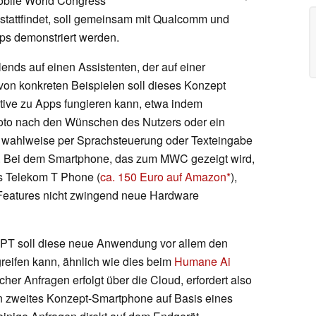
obile World Congress
 stattfindet, soll gemeinsam mit Qualcomm und
ps demonstriert werden.
lends auf einen Assistenten, der auf einer
fe von konkreten Beispielen soll dieses Konzept
ative zu Apps fungieren kann, etwa indem
Foto nach den Wünschen des Nutzers oder ein
n wahlweise per Sprachsteuerung oder Texteingabe
en. Bei dem Smartphone, das zum MWC gezeigt wird,
es Telekom T Phone (
ca. 150 Euro auf Amazon
),
 Features nicht zwingend neue Hardware
GPT soll diese neue Anwendung vor allem den
greifen kann, ähnlich wie dies beim
Humane Ai
icher Anfragen erfolgt über die Cloud, erfordert also
in zweites Konzept-Smartphone auf Basis eines