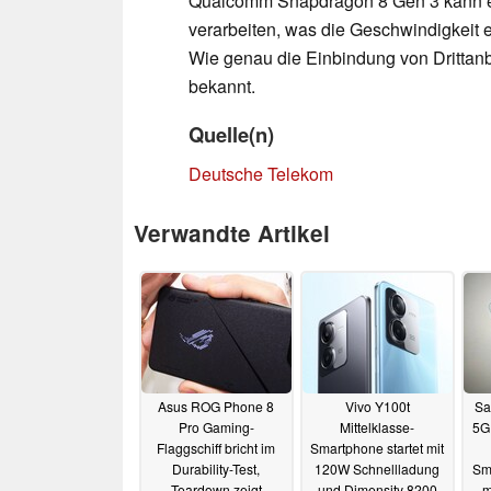
Qualcomm Snapdragon 8 Gen 3 kann ei
verarbeiten, was die Geschwindigkeit 
Wie genau die Einbindung von Drittanbie
bekannt.
Quelle(n)
Deutsche Telekom
Verwandte Artikel
Asus ROG Phone 8
Vivo Y100t
Sa
Pro Gaming-
Mittelklasse-
5G 
Flaggschiff bricht im
Smartphone startet mit
Durability-Test,
120W Schnellladung
Sm
Teardown zeigt
und Dimensity 8200
m