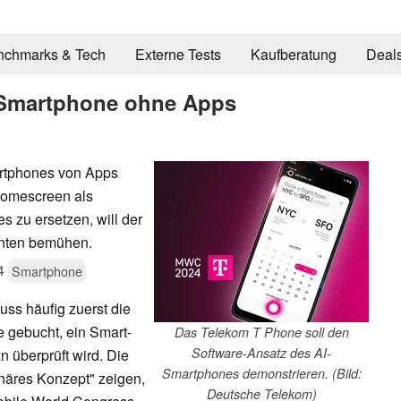
nchmarks & Tech
Externe Tests
Kaufberatung
Deal
Smartphone ohne Apps
rtphones von Apps
Homescreen als
 zu ersetzen, will der
enten bemühen.
4
Smartphone
uss häufig zuerst die
 gebucht, ein Smart-
Das Telekom T Phone soll den
Software-Ansatz des AI-
 überprüft wird. Die
Smartphones demonstrieren. (Bild:
onäres Konzept" zeigen,
Deutsche Telekom)