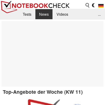
Tests
News
Videos
...
Benchmarks & Tech
Externe Tests
Kaufberatung
Deals
Suche
Jobs
Forum
Top-Angebote der Woche (KW 11)