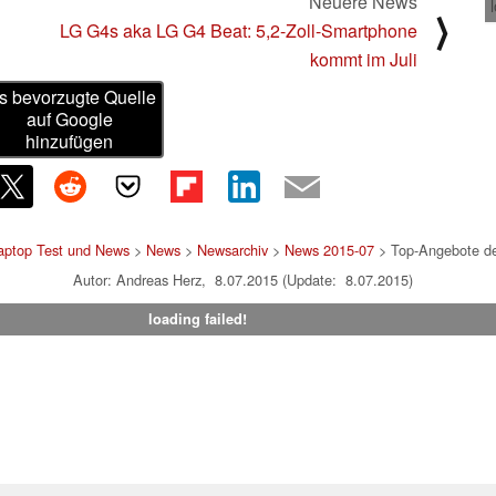
Neuere News
⟩
LG G4s aka LG G4 Beat: 5,2-Zoll-Smartphone
kommt im Juli
s bevorzugte Quelle
auf Google
hinzufügen
aptop Test und News
>
News
>
Newsarchiv
>
News 2015-07
> Top-Angebote d
Autor: Andreas Herz, 8.07.2015 (Update: 8.07.2015)
loading failed!