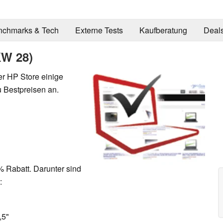
nchmarks & Tech
Externe Tests
Kaufberatung
Deal
KW 28)
er HP Store einige
 Bestpreisen an.
% Rabatt. Darunter sind
:
,5"