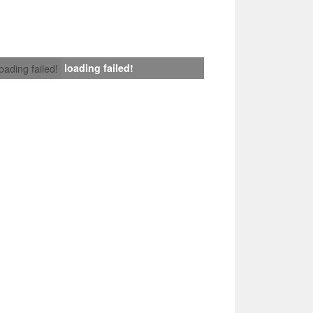
loading failed!
loading failed!