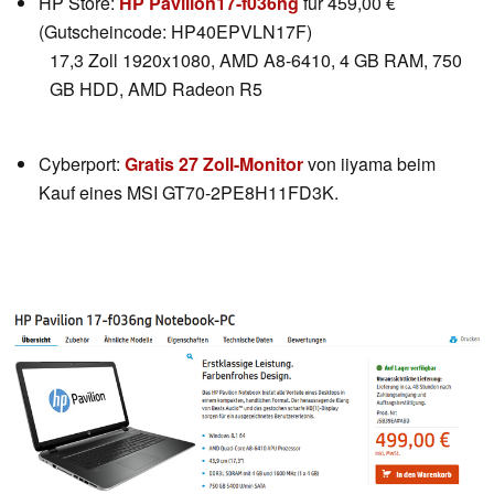
HP Store:
HP Pavilion17-f036ng
für 459,00 €
(Gutscheincode: HP40EPVLN17F)
17,3 Zoll 1920x1080, AMD A8-6410, 4 GB RAM, 750
GB HDD, AMD Radeon R5
Cyberport:
Gratis 27 Zoll-Monitor
von iiyama beim
Kauf eines MSI GT70-2PE8H11FD3K.