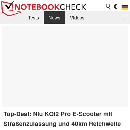
Tests
News
Videos
...
Benchmarks & Tech
Externe Tests
Kaufberatung
Deals
Suche
Jobs
Forum
Top-Deal: Niu KQi2 Pro E-Scooter mit
Straßenzulassung und 40km Reichweite