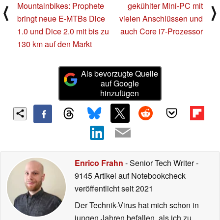
Mountainbikes: Prophete
gekühlter Mini-PC mit
⟨
⟩
bringt neue E-MTBs Dice
vielen Anschlüssen und
1.0 und Dice 2.0 mit bis zu
auch Core i7-Prozessor
130 km auf den Markt
Als bevorzugte Quelle
auf Google
hinzufügen
Enrico Frahn
- Senior Tech Writer
-
9145 Artikel auf Notebookcheck
veröffentlicht
seit 2021
Der Technik-Virus hat mich schon in
jungen Jahren befallen, als ich zu