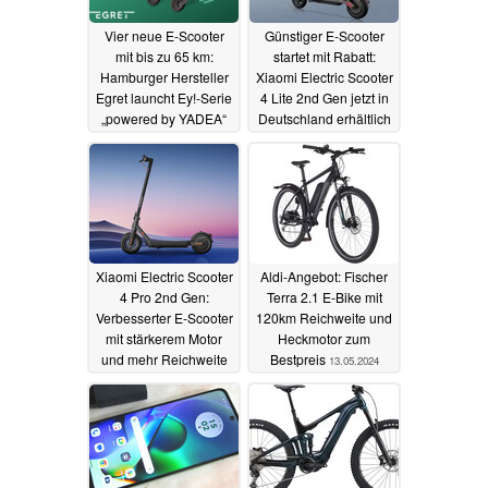
Vier neue E-Scooter
Günstiger E-Scooter
mit bis zu 65 km:
startet mit Rabatt:
Hamburger Hersteller
Xiaomi Electric Scooter
Egret launcht Ey!-Serie
4 Lite 2nd Gen jetzt in
„powered by YADEA“
Deutschland erhältlich
01.06.2024
13.05.2024
Xiaomi Electric Scooter
Aldi-Angebot: Fischer
4 Pro 2nd Gen:
Terra 2.1 E-Bike mit
Verbesserter E-Scooter
120km Reichweite und
mit stärkerem Motor
Heckmotor zum
und mehr Reichweite
Bestpreis
13.05.2024
startet mit Rabatt
13.05.2024