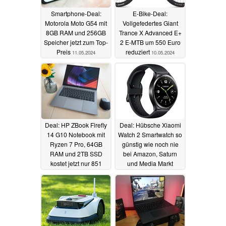
Smartphone-Deal:
E-Bike-Deal:
Motorola Moto G54 mit
Vollgefedertes Giant
8GB RAM und 256GB
Trance X Advanced E+
Speicher jetzt zum Top-
2 E-MTB um 550 Euro
Preis
reduziert
11.05.2024
10.05.2024
Deal: HP ZBook Firefly
Deal: Hübsche Xiaomi
14 G10 Notebook mit
Watch 2 Smartwatch so
Ryzen 7 Pro, 64GB
günstig wie noch nie
RAM und 2TB SSD
bei Amazon, Saturn
kostet jetzt nur 851
und Media Markt
Euro
10.05.2024
09.05.2024