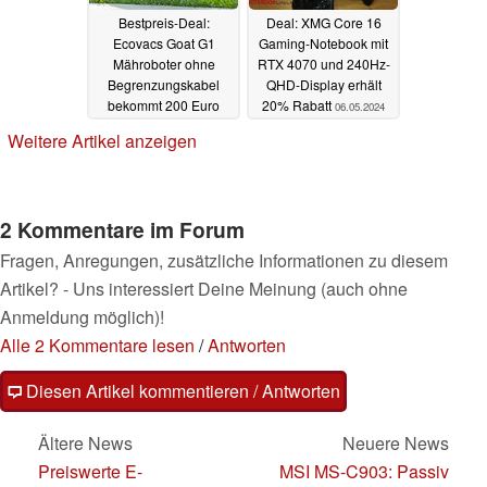
Bestpreis-Deal:
Deal: XMG Core 16
Ecovacs Goat G1
Gaming-Notebook mit
Mähroboter ohne
RTX 4070 und 240Hz-
Begrenzungskabel
QHD-Display erhält
bekommt 200 Euro
20% Rabatt
06.05.2024
Rabatt auf Amazon
Weitere Artikel anzeigen
08.05.2024
2 Kommentare im Forum
Fragen, Anregungen, zusätzliche Informationen zu diesem
Artikel? - Uns interessiert Deine Meinung (auch ohne
Anmeldung möglich)!
Alle 2 Kommentare lesen
/
Antworten
Diesen Artikel kommentieren / Antworten
Ältere News
Neuere News
Preiswerte E-
MSI MS-C903: Passiv