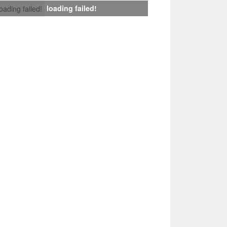
loading failed!
loading failed!