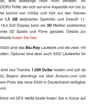
t, wird allerdings noch nicht verraten. An
 DDR3 RAM, der sich auf eine Kapazität von bis zu
karte kommt von nVidia und hört auf den Namen
ber
1,5 GB
dedizierten Speicher und DirectX 11
 18,4 Zoll Display kann sie
3D
Medien problemlos
nde 3D Spiele und Filme gerüstet. Details zur
ikkarte
finden Sie hier
.
 X500 sind das
Blu-Ray
Laufwerk und die zwei, mit
atten. Optional sind aber auch SSD Laufwerke für
wird laut Toshiba
1.299 Dollar
kosten und soll ab
. Zu Beginn allerdings nur über Amazon.com und
hem Preis das neue X500 in Deutschland verfügbar
annt.
500 mit GTX 460M Grafik finden Sie in Kürze auf