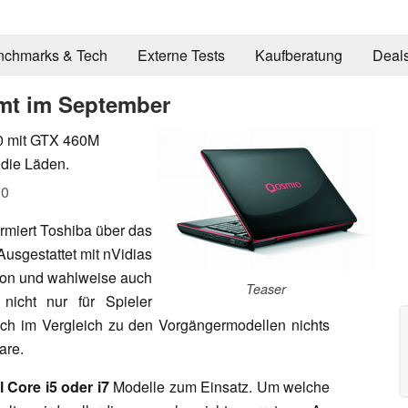
nchmarks & Tech
Externe Tests
Kaufberatung
Deal
mt im September
0 mit GTX 460M
die Läden.
10
ormiert Toshiba über das
 Ausgestattet mit nVidias
tion und wahlweise auch
Teaser
icht nur für Spieler
sich im Vergleich zu den Vorgängermodellen nichts
are.
el Core i5 oder i7
Modelle zum Einsatz. Um welche