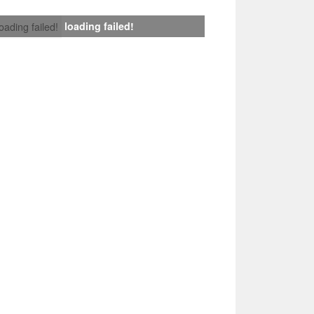
loading failed!
loading failed!