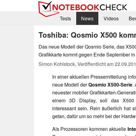
Tests
News
Videos
Be
Toshiba: Qosmio X500 kom
Das neue Modell der Qosmio Serie, das X50
Grafikkarte kommt gegen Ende September in 
Simon Kohlstock,
Veröffentlicht am
22.09.20
In einer aktuellen Pressemitteilung inf
neue Modell der
Qosmio X500-Serie
.
neuester mobiler Grafikkarten-Genera
einem 3D Display, soll das X500 n
interessant sein. Rein äußerlich hat 
getan, dafür um so mehr bei der Hardw
Als Prozessoren kommen aktuelle
Int