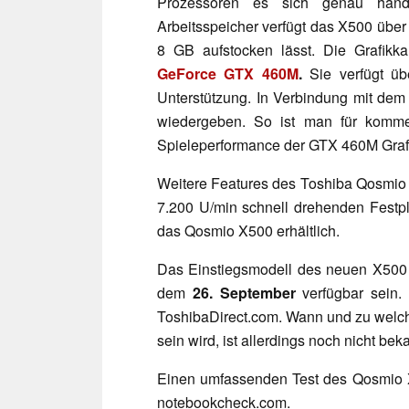
Prozessoren es sich genau handel
Arbeitsspeicher verfügt das X500 über
8 GB aufstocken lässt. Die Grafik
GeForce GTX 460M
.
Sie verfügt ü
Unterstützung. In Verbindung mit dem
wiedergeben. So ist man für komme
Spieleperformance der GTX 460M Graf
Weitere Features des Toshiba Qosmio
7.200 U/min schnell drehenden Festpl
das Qosmio X500 erhältlich.
Das Einstiegsmodell des neuen X500 
dem
26. September
verfügbar sein
ToshibaDirect.com. Wann und zu welc
sein wird, ist allerdings noch nicht bek
Einen umfassenden Test des Qosmio X
notebookcheck.com.