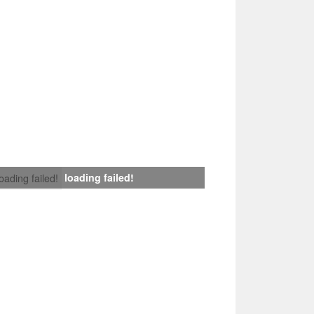
loading failed!
loading failed!