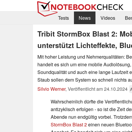
Tests
News
Videos
Be
Tribit StormBox Blast 2: Mo
unterstützt Lichteffekte, B
Mit hoher Leistung und Nehmerqualitäten: Be
handelt es sich um eine mobile Audiolösung,
Soundqualität und auch eine lange Laufzeit e
Staub sollen dem System so schnell nichts
Silvio Werner
,
Veröffentlicht am
24.10.2024
Wahrscheinlich dürfte die Veröffentlic
antizyklisch erfolgen - so ist die Zeit d
Abende nun endgültig vorbei. Trotzdem h
StormBox Blast 2
einen neuen Bluetoo