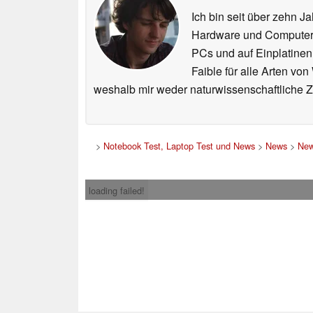
Ich bin seit über zehn J
Hardware und ComputerBa
PCs und auf Einplatinen
Faible für alle Arten vo
weshalb mir weder naturwissenschaftliche 
>
Notebook Test, Laptop Test und News
>
News
>
New
loading failed!