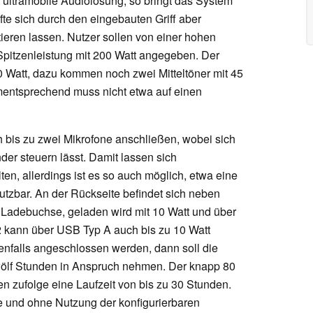
 ultramobile Audiolösung, so bringt das System
te sich durch den eingebauten Griff aber
tieren lassen. Nutzer sollen von einer hohen
 Spitzenleistung mit 200 Watt angegeben. Der
0 Watt, dazu kommen noch zwei Mitteltöner mit 45
mentsprechend muss nicht etwa auf einen
ch bis zu zwei Mikrofone anschließen, wobei sich
er steuern lässt. Damit lassen sich
n, allerdings ist es so auch möglich, etwa eine
nutzbar. An der Rückseite befindet sich neben
Ladebuchse, geladen wird mit 10 Watt und über
2 kann über USB Typ A auch bis zu 10 Watt
enfalls angeschlossen werden, dann soll die
 zwölf Stunden in Anspruch nehmen. Der knapp 80
n zufolge eine Laufzeit von bis zu 30 Stunden.
ke und ohne Nutzung der konfigurierbaren