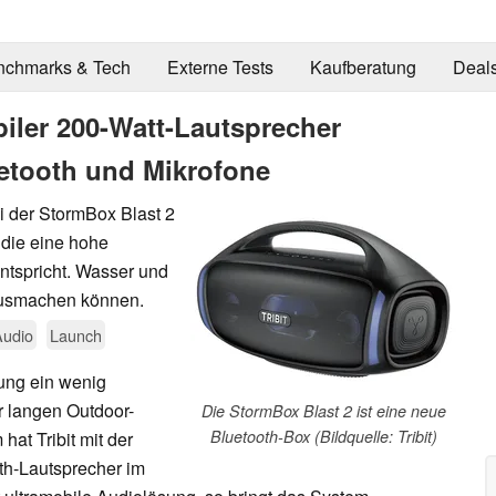
nchmarks & Tech
Externe Tests
Kaufberatung
Deal
biler 200-Watt-Lautsprecher
luetooth und Mikrofone
i der StormBox Blast 2
 die eine hohe
ntspricht. Wasser und
 ausmachen können.
Audio
Launch
hung ein wenig
er langen Outdoor-
Die StormBox Blast 2 ist eine neue
Bluetooth-Box (Bildquelle: Tribit)
at Tribit mit der
th-Lautsprecher im