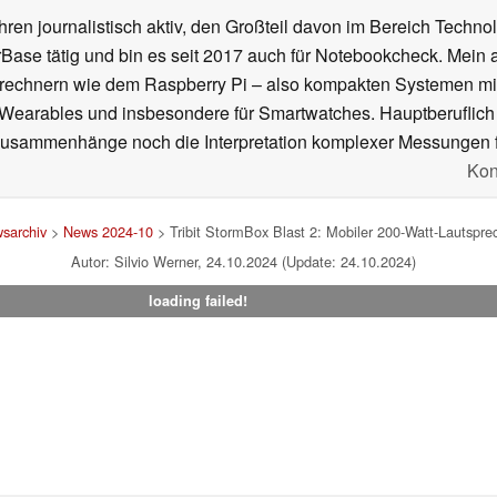
ahren journalistisch aktiv, den Großteil davon im Bereich Techn
se tätig und bin es seit 2017 auch für Notebookcheck. Mein ak
rechnern wie dem Raspberry Pi – also kompakten Systemen mit
n Wearables und insbesondere für Smartwatches. Hauptberuflich
Zusammenhänge noch die Interpretation komplexer Messungen f
Kon
sarchiv
>
News 2024-10
> Tribit StormBox Blast 2: Mobiler 200-Watt-Lautsprec
Autor: Silvio Werner, 24.10.2024 (Update: 24.10.2024)
loading failed!