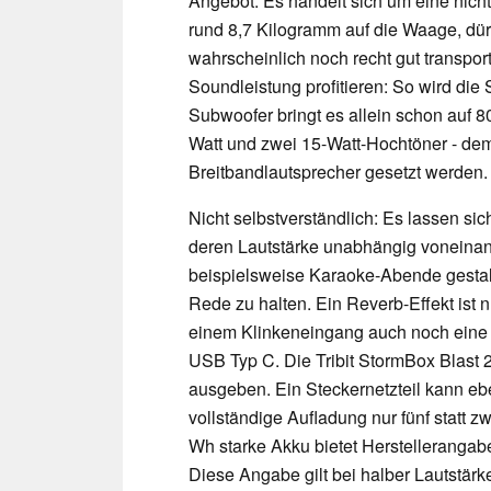
Angebot. Es handelt sich um eine nicht
rund 8,7 Kilogramm auf die Waage, dürf
wahrscheinlich noch recht gut transpor
Soundleistung profitieren: So wird die
Subwoofer bringt es allein schon auf 8
Watt und zwei 15-Watt-Hochtöner - de
Breitbandlautsprecher gesetzt werden.
Nicht selbstverständlich: Es lassen si
deren Lautstärke unabhängig voneinand
beispielsweise Karaoke-Abende gestalte
Rede zu halten. Ein Reverb-Effekt ist 
einem Klinkeneingang auch noch eine 
USB Typ C. Die Tribit StormBox Blast 
ausgeben. Ein Steckernetzteil kann eb
vollständige Aufladung nur fünf statt
Wh starke Akku bietet Herstellerangabe
Diese Angabe gilt bei halber Lautstär