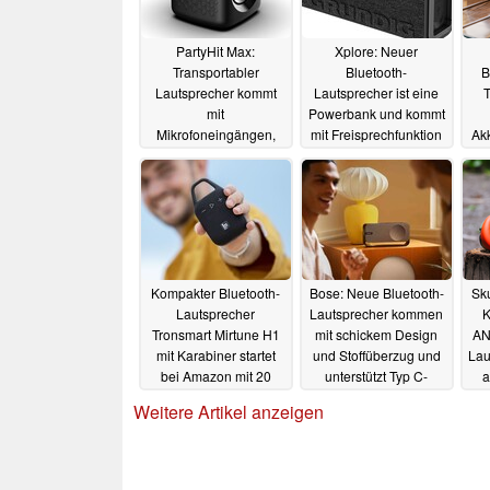
PartyHit Max:
Xplore: Neuer
Transportabler
Bluetooth-
B
Lautsprecher kommt
Lautsprecher ist eine
T
mit
Powerbank und kommt
Mikrofoneingängen,
mit Freisprechfunktion
Akk
160 Watt und Partylink
R
06.11.2024
07.11.2024
Kompakter Bluetooth-
Bose: Neue Bluetooth-
Sku
Lautsprecher
Lautsprecher kommen
K
Tronsmart Mirtune H1
mit schickem Design
AN
mit Karabiner startet
und Stoffüberzug und
Lau
bei Amazon mit 20
unterstützt Typ C-
a
Prozent Rabatt
Wiedergabe
01.10.2024
Weitere Artikel anzeigen
08.10.2024