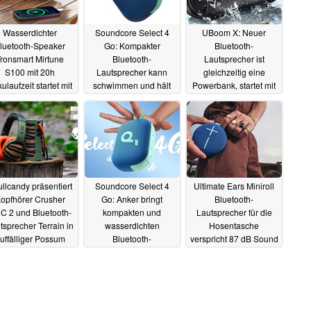
Wasserdichter
Soundcore Select 4
UBoom X: Neuer
luetooth-Speaker
Go: Kompakter
Bluetooth-
ronsmart Mirtune
Bluetooth-
Lautsprecher ist
S100 mit 20h
Lautsprecher kann
gleichzeitig eine
ulaufzeit startet mit
schwimmen und hält
Powerbank, startet mit
abatt bei Amazon
bis zu 20 Stunden
IP-Zertifizierung und
durch
Powerbank-Funktion
28.10.2024
15.10.2024
10.10.2024
llcandy präsentiert
Soundcore Select 4
Ultimate Ears Miniroll
opfhörer Crusher
Go: Anker bringt
Bluetooth-
C 2 und Bluetooth-
kompakten und
Lautsprecher für die
tsprecher Terrain in
wasserdichten
Hosentasche
uffälliger Possum
Bluetooth-
verspricht 87 dB Sound
Edition
Lautsprecher auf den
und 12h Akkulaufzeit
24.09.2024
Markt
18.09.2024
09.09.2024