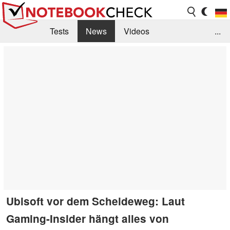
Tests
News
Videos
...
Benchmarks & Tech
Externe Tests
Kaufberatung
Deals
Suche
Jobs
Forum
Ubisoft vor dem Scheideweg: Laut
Gaming-Insider hängt alles von