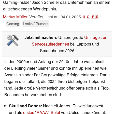
Gaming-Insider Jason Schreier das Unternehmen an einem
entscheidenden Wendepunkt.
Marius Müller
,
Veröffentlicht am
04.01.2025
🇺🇸
🇫🇷
...
Gaming
Leaks / Rumors
Jetzt mitmachen:
Unsere große
Umfrage zur
Servicezufriedenheit
bei Laptops und
Smartphones 2026
In den 2000er und Anfang der 2010er Jahre war Ubisoft
der Liebling vieler Gamer und konnte mit Spielreihen wie
Assassin's oder Far Cry gewaltige Erfolge einfahren. Dann
begann die Talfahrt, die 2024 ihren bisherigen Tiefpunkt
fand. Jede große Veröffentlichung offenbarte sich als Flop.
Besonders hervorzuheben sind:
Skull and Bones:
Nach elf Jahren Entwicklungszeit
und als
erstes "AAAA"-Spiel
von Ubisoft angekündigt,