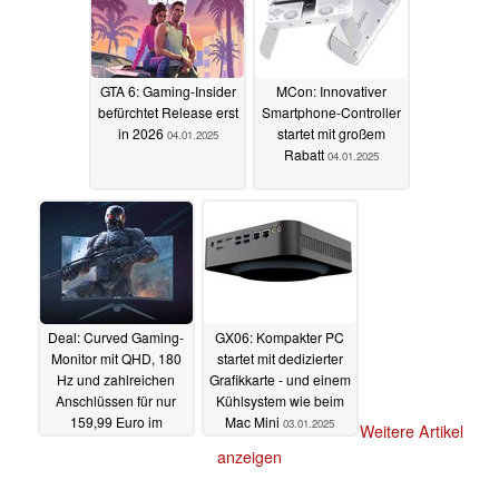
GTA 6: Gaming-Insider
MCon: Innovativer
befürchtet Release erst
Smartphone-Controller
in 2026
startet mit großem
04.01.2025
Rabatt
04.01.2025
Deal: Curved Gaming-
GX06: Kompakter PC
Monitor mit QHD, 180
startet mit dedizierter
Hz und zahlreichen
Grafikkarte - und einem
Anschlüssen für nur
Kühlsystem wie beim
159,99 Euro im
Mac Mini
03.01.2025
Weitere Artikel
Angebot (Ad)
03.01.2025
anzeigen