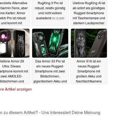
enzielle Alternative
RugKing 3 Pro ist
Ulefone RugKing AI ist
 Garmin Fenix, aber
robust, relativ günstig
ab sofort als günstiges
hne Karten: Armor
und nicht extrem
Rugged-Smartphone
tch Pro ist robust
ausladend
mit Taschenlampe und
03.12.2025
und kommt mit
starkem Lautsprecher
Mikrofon und
erhältlich
27.09.2025
utsprecher
06.01.2026
Ulefone Armor 29
Das Armor 33 Pro ist
Armor X16 ist ein
Ultra: Dieses
ein neues Rugged-
neues Rugged-
rtphone kommt mit
Smartphone mit zwei
Smartphone mit
zwei AMOLED-
Bildschirmen,
großem Akku und
Bildschirmen und
gigantischem Akku und
Nachtsichtkamera
1.200 mAh-Akku*
Nachtsicht
28.07.2025
05.07.2025
re Artikel anzeigen
05.08.2025
n zu diesem Artikel? - Uns interessiert Deine Meinung