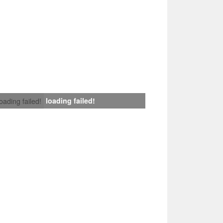
loading failed!
loading failed!