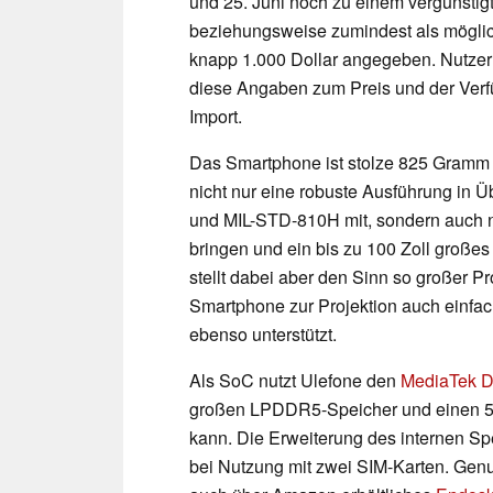
und 25. Juni noch zu einem vergünstigte
beziehungsweise zumindest als möglic
knapp 1.000 Dollar angegeben. Nutzer
diese Angaben zum Preis und der Verfüg
Import.
Das Smartphone ist stolze 825 Gramm s
nicht nur eine robuste Ausführung in 
und MIL-STD-810H mit, sondern auch no
bringen und ein bis zu 100 Zoll großes 
stellt dabei aber den Sinn so großer P
Smartphone zur Projektion auch einfach
ebenso unterstützt.
Als SoC nutzt Ulefone den
MediaTek D
großen LPDDR5-Speicher und einen 51
kann. Die Erweiterung des internen Spe
bei Nutzung mit zwei SIM-Karten. Gen