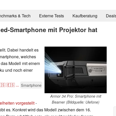
nchmarks & Tech
Externe Tests
Kaufberatung
Deal
ed-Smartphone mit Projektor hat
ellt. Dabei handelt es
Smartphone, welches
t das Modell mit einem
kku und noch einer
🇸
🇪🇸
...
Smartphone
Armor 34 Pro: Smartphone mit
Beamer (Bildquelle: Ulefone)
elheiten vorgestellt
-
ibt es. Konkret wird das Modell zwischen dem 16.