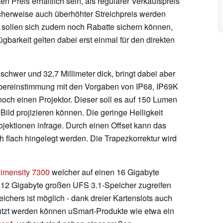
n Preis erhältlich sein, als regulärer Verkaufspreis
herweise auch überhöhter Streichpreis werden
 sollen sich zudem noch Rabatte sichern können,
barkeit gelten dabei erst einmal für den direkten
chwer und 32,7 Millimeter dick, bringt dabei aber
Übereinstimmung mit den Vorgaben von IP68, IP69K
ch einen Projektor. Dieser soll es auf 150 Lumen
Bild projizieren können. Die geringe Helligkeit
rojektionen infrage. Durch einen Offset kann das
 flach hingelegt werden. Die Trapezkorrektur wird
imensity 7300
welcher auf einen 16 Gigabyte
2 Gigabyte großen UFS 3.1-Speicher zugreifen
ichers ist möglich - dank dreier Kartenslots auch
utzt werden können uSmart-Produkte wie etwa ein