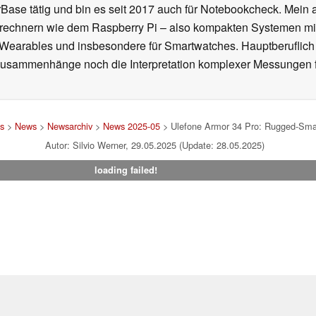
se tätig und bin es seit 2017 auch für Notebookcheck. Mein ak
rechnern wie dem Raspberry Pi – also kompakten Systemen mit
n Wearables und insbesondere für Smartwatches. Hauptberuflich
Zusammenhänge noch die Interpretation komplexer Messungen f
s
>
News
>
Newsarchiv
>
News 2025-05
> Ulefone Armor 34 Pro: Rugged-Smart
Autor: Silvio Werner, 29.05.2025 (Update: 28.05.2025)
loading failed!
um
|
Team
|
Datenschutz
|
Kontakt
|
Cookie Einstellungen
| 04.08
en Affiliate-Link kann Notebookcheck eine Vergütung erhalten. Vielen Dank für