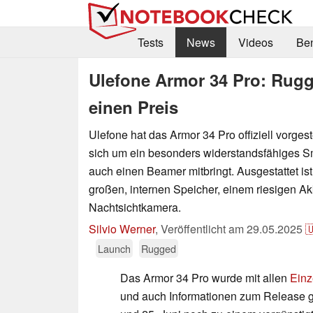
Tests
News
Videos
Be
Ulefone Armor 34 Pro: Rugg
einen Preis
Ulefone hat das Armor 34 Pro offiziell vorgest
sich um ein besonders widerstandsfähiges 
auch einen Beamer mitbringt. Ausgestattet is
großen, internen Speicher, einem riesigen A
Nachtsichtkamera.
Silvio Werner
,
Veröffentlicht am
29.05.2025

Launch
Rugged
Das Armor 34 Pro wurde mit allen
Einz
und auch Informationen zum Release g