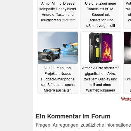
Armor Mini 5: Dieses
Ulefone: Zwei neue
Pot
kompakte Handy bietet
Tablets mit eSIM-
zur
Android, Tasten und
Support mit
o
Touchscreen
Ladestation und
Wa
02.06.2026
uSmart vorgestellt
08.01.2026
La
20.000 mAh und
Armor 29 Pro startet mit
Projektor: Neues
gigantischem Akku,
Rugged-Smartphone
zweitem Display und
Sma
soll Stürze aus sechs
mit und ohne
Metern aushalten
Wärmebildkamera
2
19.09.2025
10.09.2025
Weite
Ein Kommentar im Forum
Fragen, Anregungen, zusätzliche Informatione