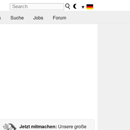
▼
s
Suche
Jobs
Forum
Jetzt mitmachen:
Unsere große