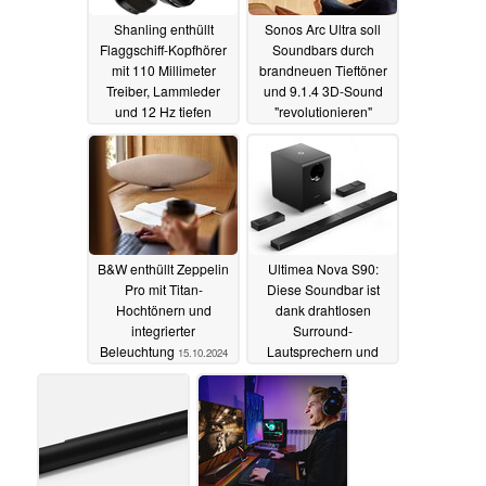
Shanling enthüllt
Sonos Arc Ultra soll
Flaggschiff-Kopfhörer
Soundbars durch
mit 110 Millimeter
brandneuen Tieftöner
Treiber, Lammleder
und 9.1.4 3D-Sound
und 12 Hz tiefen
"revolutionieren"
Bässen
15.10.2024
15.10.2024
B&W enthüllt Zeppelin
Ultimea Nova S90:
Pro mit Titan-
Diese Soundbar ist
Hochtönern und
dank drahtlosen
integrierter
Surround-
Beleuchtung
Lautsprechern und
15.10.2024
Subwoofer ein 7.1.4-
System
12.10.2024