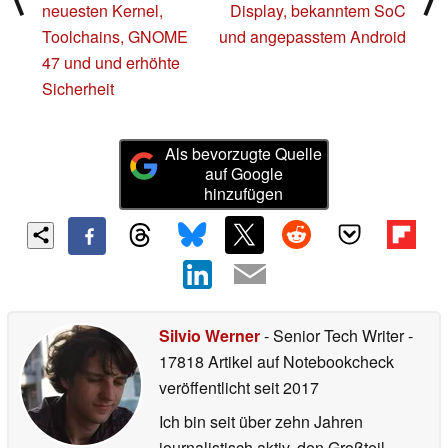
neuesten Kernel,
Display, bekanntem SoC
Toolchains, GNOME
und angepasstem Android
47 und und erhöhte
Sicherheit
Als bevorzugte Quelle
auf Google
hinzufügen
Silvio Werner
- Senior Tech Writer
-
17818 Artikel auf Notebookcheck
veröffentlicht
seit 2017
Ich bin seit über zehn Jahren
journalistisch aktiv, den Großteil