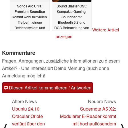
Sonos Arc Ultra:
Sound Blaster GS5:
Premium-Soundbar
Kompakte Gaming-
kommt wohl mit vielen
Soundbar mit
Treibern, einem
Bluetooth 5.3 und
Betriebssystem und
RGB-Beleuchtung von
Weitere Artikel
Raumkalibrierung - zu
Creative Technology
anzeigen
einem stattlichen Preis
01.10.2024
10.10.2024
Kommentare
Fragen, Anregungen, zusätzliche Informationen zu diesem
Artikel? - Uns interessiert Deine Meinung (auch ohne
Anmeldung möglich)!
Diesen Artikel kommentieren / Antworten
Ältere News
Neuere News
Ubuntu 24.10
Supernote A5 X2:
Oracular Oriole
Modularer E-Reader kommt
verfügt über den
mit hochauflösendem
⟨
⟩