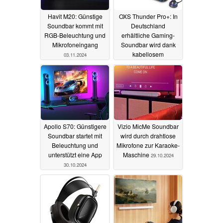
Havit M20: Günstige
OXS Thunder Pro+: In
Soundbar kommt mit
Deutschland
RGB-Beleuchtung und
erhältliche Gaming-
Mikrofoneingang
Soundbar wird dank
kabellosem
03.11.2024
Nackenlautsprecher
zum 7.1.2-System
02.11.2024
Apollo S70: Günstigere
Vizio MicMe Soundbar
Soundbar startet mit
wird durch drahtlose
Beleuchtung und
Mikrofone zur Karaoke-
unterstützt eine App
Maschine
29.10.2024
30.10.2024