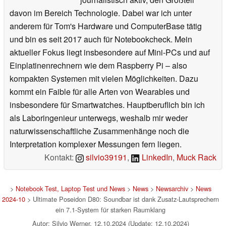
davon im Bereich Technologie. Dabei war ich unter
anderem für Tom's Hardware und ComputerBase tätig
und bin es seit 2017 auch für Notebookcheck. Mein
aktueller Fokus liegt insbesondere auf Mini-PCs und auf
Einplatinenrechnern wie dem Raspberry Pi – also
kompakten Systemen mit vielen Möglichkeiten. Dazu
kommt ein Faible für alle Arten von Wearables und
insbesondere für Smartwatches. Hauptberuflich bin ich
als Laboringenieur unterwegs, weshalb mir weder
naturwissenschaftliche Zusammenhänge noch die
Interpretation komplexer Messungen fern liegen.
Kontakt:
silvio39191
,
LinkedIn
,
Muck Rack
>
Notebook Test, Laptop Test und News
>
News
>
Newsarchiv
>
News
2024-10
> Ultimate Poseidon D80: Soundbar ist dank Zusatz-Lautsprechern
ein 7.1-System für starken Raumklang
Autor: Silvio Werner, 12.10.2024 (Update: 12.10.2024)