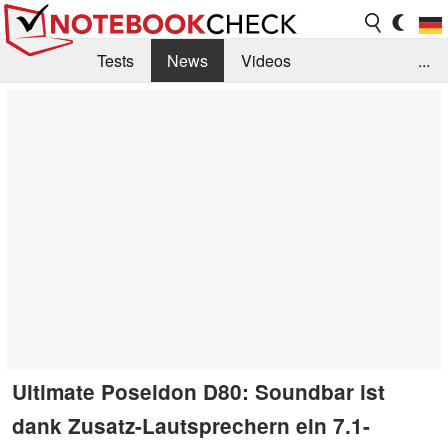
Tests
News
Videos
...
Benchmarks & Tech
Externe Tests
Kaufberatung
Deals
Suche
Jobs
Forum
Ultimate Poseidon D80: Soundbar ist
dank Zusatz-Lautsprechern ein 7.1-