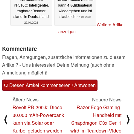
PF510Q: Intelligenter,
kann 4K-Bildmaterial
tragbarer Beamer
wiedergeben und ist
startet in Deutschland
staubdicht
15.01.2023
22.01.2023
Weitere Artikel
anzeigen
Kommentare
Fragen, Anregungen, zusätzliche Informationen zu diesem
Artikel? - Uns interessiert Deine Meinung (auch ohne
Anmeldung möglich)!
Diesen Artikel kommentieren / Antworten
Ältere News
Neuere News
Revolt PB-200.k: Diese
Razer Edge Gaming-
30.000 mAh-Powerbank
Handheld mit
⟨
⟩
kann via Solar oder
Snapdragon G3x Gen 1
Kurbel geladen werden
wird im Teardown-Video