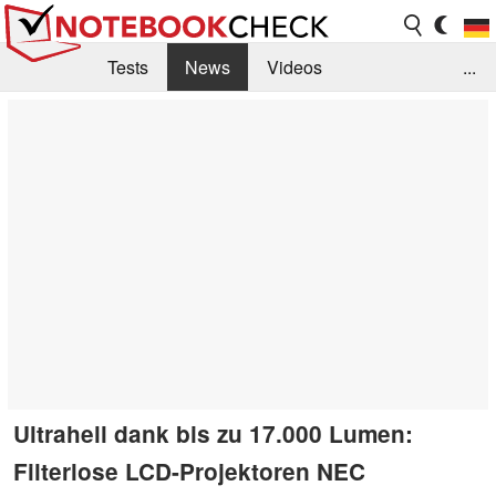
Tests
News
Videos
...
Benchmarks & Tech
Externe Tests
Kaufberatung
Deals
Suche
Jobs
Forum
Ultrahell dank bis zu 17.000 Lumen:
Filterlose LCD-Projektoren NEC