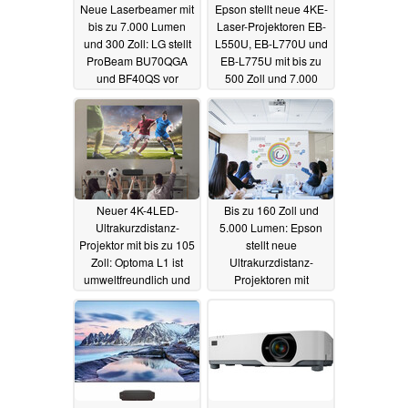
Neue Laserbeamer mit
Epson stellt neue 4KE-
bis zu 7.000 Lumen
Laser-Projektoren EB-
und 300 Zoll: LG stellt
L550U, EB-L770U und
ProBeam BU70QGA
EB-L775U mit bis zu
und BF40QS vor
500 Zoll und 7.000
Lumen vor
18.02.2023
01.02.2023
Neuer 4K-4LED-
Bis zu 160 Zoll und
Ultrakurzdistanz-
5.000 Lumen: Epson
Projektor mit bis zu 105
stellt neue
Zoll: Optoma L1 ist
Ultrakurzdistanz-
umweltfreundlich und
Projektoren mit
auch für Gamer
Laserlicht und 4K-
geeignet
Enhancement vor
31.01.2023
31.01.2023