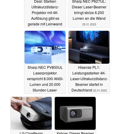
Deal: Starken
Sharp NEC P627UL:
Ultrakurzdistanz-
Dieser Laser-Beamer
Projektor mit 4K-
bringt stolze 6.200
Auflösung gibt es
Lumen an die Wand
gerade mit Leinwand
25.01.2023
zum Bestpreis
29.01.2023
Sharp NEC PV800UL
Hisense PL1:
Laserprojektor
Leistungsstarker 4K-
verspricht 8.000 ANSI-
Laser-Ultrakurzdistanz-
Lumen und 20.000
Beamer startet in
Stunden Laser-
Deutschland
22.01.2023
Lebensdauer
25.01.2023
LG CineBeam
Xshow: Dieser Beamer