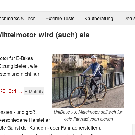
nchmarks & Tech
Externe Tests
Kaufberatung
Deal
Mittelmotor wird (auch) als
otor für E-Bikes
ützung bieten, wie
stem und nicht nur
🇸
🇨🇳
...
E-Mobility
enziert - und groß.
UniDrive 70: Mittelmotor soll sich für
viele Fahrradtypen eignen
erschiedene Hersteller
ie Gunst der Kunden - oder Fahrradherstellern.