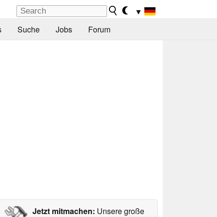
▼
s
Suche
Jobs
Forum
Jetzt mitmachen:
Unsere große