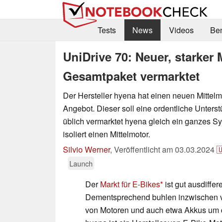
Tests
News
Videos
Be
UniDrive 70: Neuer, starker 
Gesamtpaket vermarktet
Der Hersteller hyena hat einen neuen Mittelm
Angebot. Dieser soll eine ordentliche Unterst
üblich vermarktet hyena gleich ein ganzes Sy
isoliert einen Mittelmotor.
Silvio Werner
,
Veröffentlicht am
03.03.2024

Launch
Der
Markt für E-Bikes
ist gut ausdiffer
Dementsprechend buhlen inzwischen v
von Motoren und auch etwa Akkus um d