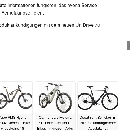
ierte Informationen fungieren, das hyena Service
r Ferndiagnose liefen.
Produktankündigungen mit dem neuen UniDrive 70
Cube AMS Hybrid
Cannondale Moterra
Decathlon: Schickes E-
e44: Dieses E-Bike
SL: Leichte Mullet-E-
Bike mit umfangreicher
wiegt keine 18
Bikes mit großem Akku
Ausstattung,