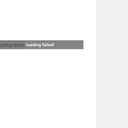
loading failed!
loading failed!