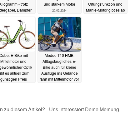
Kilogramm - trotz
und starkem Motor
Ortungsfunktion und
dergabel, Dämpfer
Mahle-Motor gibt es ab
20.02.2024
 Bosch-Mittelmotor
sofort zum günstigeren
Preis
21.02.2024
19.02.2024
Cube: E-Bike mit
Medeo T10 HMB:
Mittelmotor und
Alltagstaugliches E-
gewöhnlicher Optik
Bike auch für kleine
ibt es aktuell zum
Ausflüge ins Gelände
günstigen Preis
fährt mit Mittelmotor vor
14.02.2024
12.02.2024
n zu diesem Artikel? - Uns interessiert Deine Meinung