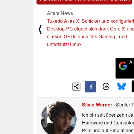
Ältere News
Tuxedo Atlas X: Schicker und konfigurier
⟨
Desktop-PC eignet sich dank Core i9 un
starken GPUs auch fürs Gaming - und
unterstützt Linux
Al
Silvio Werner
- Senior 
Ich bin seit über zehn J
Hardware und ComputerBa
PCs und auf Einplatinen