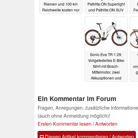
Riemen und 100 km
Pathlite:ON Superlight
Reichweite kosten nur
und Pathlite:ON SUV
Fe
1.299 Euro
vorgestellt
und
04.03.2024
03.03.2024
Sonic Eva TR 1 29:
Vollgefedertes E-Bike
fährt mit Bosch-
un
Mittelmotor, zwei
g
Akkuoptionen und
spezieller Geometrie
vor
16.02.2024
Ein Kommentar im Forum
Fragen, Anregungen, zusätzliche Informatione
(auch ohne Anmeldung möglich)!
Ersten Kommentar lesen
/
Antworten
Diesen Artikel kommentieren / Antworten