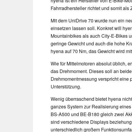
hyena ist ein Hersteller von E-Bike-Mo
Fahrradhersteller richtet und somit als Zu
Mit dem UniDrive 70 wurde nun ein neuer
einsetzen lassen soll. Konkret will hy
Mountainbikes als auch City-E-Bikes u
geringe Gewicht und auch die hohe Kr
hyena auf 70 Nm, das Gewicht wird mi
Wie für Mittelmotoren absolut üblich, 
das Drehmoment. Dieses soll an beid
Drehmomentmessung verspricht eine p
Unterstützung.
Wenig überraschend bietet hyena nicht
ganzes System zur Realisierung eines
BS-A500 und BE-B180 gleich zwei Akk
sind verschiedene Displays beziehung
unterschiedlich großem Funktionsumfa