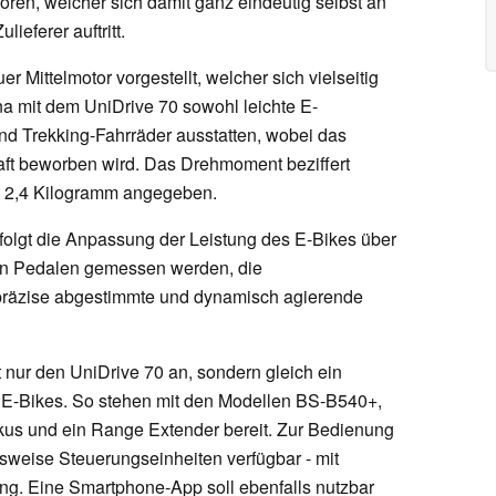
toren, welcher sich damit ganz eindeutig selbst an
lieferer auftritt.
 Mittelmotor vorgestellt, welcher sich vielseitig
ena mit dem UniDrive 70 sowohl leichte E-
nd Trekking-Fahrräder ausstatten, wobei das
aft beworben wird. Das Drehmoment beziffert
t 2,4 Kilogramm angegeben.
erfolgt die Anpassung der Leistung des E-Bikes über
en Pedalen gemessen werden, die
räzise abgestimmte und dynamisch agierende
 nur den UniDrive 70 an, sondern gleich ein
 E-Bikes. So stehen mit den Modellen BS-B540+,
us und ein Range Extender bereit. Zur Bedienung
sweise Steuerungseinheiten verfügbar - mit
ng. Eine Smartphone-App soll ebenfalls nutzbar