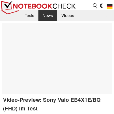
Tests
News
Videos
...
Benchmarks & Tech
Externe Tests
Kaufberatung
Deals
Suche
Jobs
Forum
Video-Preview: Sony Vaio EB4X1E/BQ
(FHD) im Test