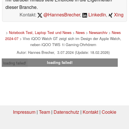
dieser Branche.
Kontakt:
@HannesBrecher
,
LinkedIn
,
Xing
>
Notebook Test, Laptop Test und News
>
News
>
Newsarchiv
>
News
2024-07
> Vivo iQOO Watch GT zeigt sich im Design der Apple Watch,
neben iQOO TWS 1i Gaming-Ohrhörern
Autor: Hannes Brecher, 3.07.2024 (Update: 18.02.2026)
loading failed!
loading failed!
Impressum
|
Team
|
Datenschutz
|
Kontakt
|
Cookie
Einstellungen
| 03.08.2026 06:17
* Beim Kauf über einen Affiliate-Link kann Notebookcheck eine Vergütung