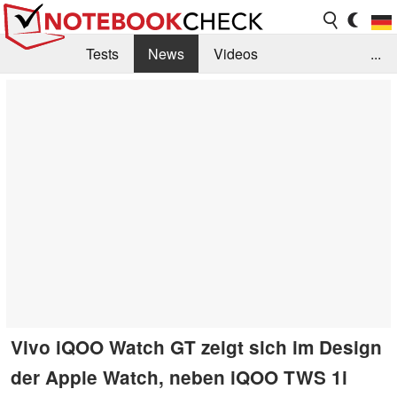
Tests
News
Videos
...
Benchmarks & Tech
Externe Tests
Kaufberatung
Deals
Suche
Jobs
Forum
Vivo iQOO Watch GT zeigt sich im Design
der Apple Watch, neben iQOO TWS 1i