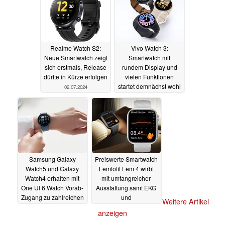
03.07.2024
Realme Watch S2:
Vivo Watch 3:
Neue Smartwatch zeigt
Smartwatch mit
sich erstmals, Release
rundem Display und
dürfte in Kürze erfolgen
vielen Funktionen
startet demnächst wohl
02.07.2024
global
01.07.2024
Samsung Galaxy
Preiswerte Smartwatch
Watch5 und Galaxy
Lemfofit Lem 4 wirbt
Watch4 erhalten mit
mit umfangreicher
One UI 6 Watch Vorab-
Ausstattung samt EKG
Zugang zu zahlreichen
und
Weitere Artikel
neuen KI-Features
Blutzuckermessung
anzeigen
01.07.2024
30.06.2024