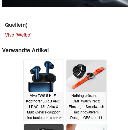
Quelle(n)
Vivo (Weibo)
Verwandte Artikel
Vivo TWS 5 Hi-Fi:
Nothing präsentiert
Kopfhörer 60 dB ANC,
CMF Watch Pro 2
LDAC, 48h Akku &
Einsteiger-Smartwatch
Multi-Device-Support
mit innovativem
sind bestelbar
Design, GPS und 11
28.12.2025
Tagen Laufzeit
08.07.2024