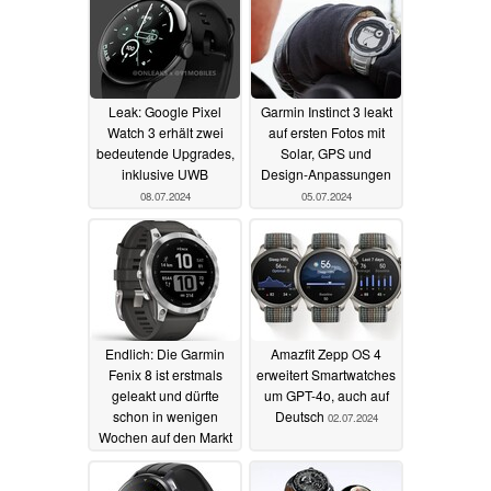
Leak: Google Pixel
Garmin Instinct 3 leakt
Watch 3 erhält zwei
auf ersten Fotos mit
bedeutende Upgrades,
Solar, GPS und
inklusive UWB
Design-Anpassungen
08.07.2024
05.07.2024
Endlich: Die Garmin
Amazfit Zepp OS 4
Fenix 8 ist erstmals
erweitert Smartwatches
geleakt und dürfte
um GPT-4o, auch auf
schon in wenigen
Deutsch
02.07.2024
Wochen auf den Markt
kommen - auch in
zusätzlicher Version