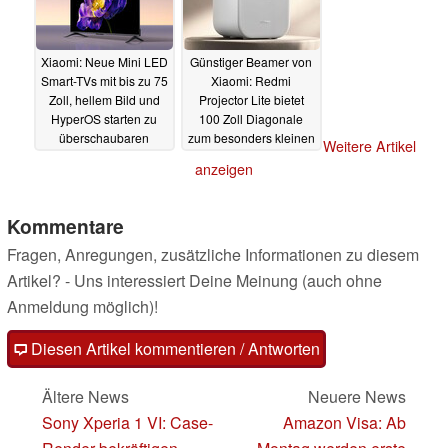
Xiaomi: Neue Mini LED
Günstiger Beamer von
Smart-TVs mit bis zu 75
Xiaomi: Redmi
Zoll, hellem Bild und
Projector Lite bietet
HyperOS starten zu
100 Zoll Diagonale
überschaubaren
zum besonders kleinen
Weitere Artikel
Preisen
Preis
26.03.2024
23.03.2024
anzeigen
Kommentare
Fragen, Anregungen, zusätzliche Informationen zu diesem
Artikel? - Uns interessiert Deine Meinung (auch ohne
Anmeldung möglich)!
Diesen Artikel kommentieren / Antworten
Ältere News
Neuere News
Sony Xperia 1 VI: Case-
Amazon Visa: Ab