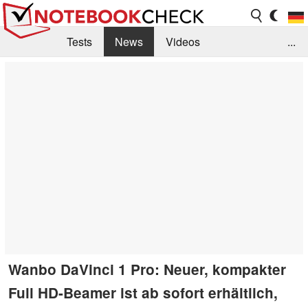
Tests
News
Videos
...
Benchmarks & Tech
Externe Tests
Kaufberatung
Deals
Suche
Jobs
Forum
Wanbo DaVinci 1 Pro: Neuer, kompakter
Full HD-Beamer ist ab sofort erhältlich,