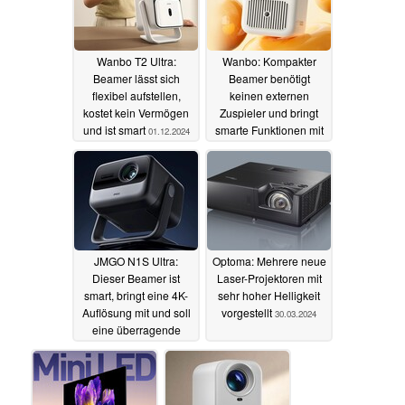
Wanbo T2 Ultra:
Wanbo: Kompakter
Beamer lässt sich
Beamer benötigt
flexibel aufstellen,
keinen externen
kostet kein Vermögen
Zuspieler und bringt
und ist smart
smarte Funktionen mit
01.12.2024
01.08.2024
JMGO N1S Ultra:
Optoma: Mehrere neue
Dieser Beamer ist
Laser-Projektoren mit
smart, bringt eine 4K-
sehr hoher Helligkeit
Auflösung mit und soll
vorgestellt
30.03.2024
eine überragende
Farbwiedergabe bieten
21.04.2024