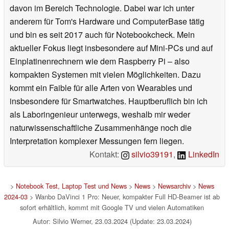
davon im Bereich Technologie. Dabei war ich unter
anderem für Tom's Hardware und ComputerBase tätig
und bin es seit 2017 auch für Notebookcheck. Mein
aktueller Fokus liegt insbesondere auf Mini-PCs und auf
Einplatinenrechnern wie dem Raspberry Pi – also
kompakten Systemen mit vielen Möglichkeiten. Dazu
kommt ein Faible für alle Arten von Wearables und
insbesondere für Smartwatches. Hauptberuflich bin ich
als Laboringenieur unterwegs, weshalb mir weder
naturwissenschaftliche Zusammenhänge noch die
Interpretation komplexer Messungen fern liegen.
Kontakt:
silvio39191
,
LinkedIn
>
Notebook Test, Laptop Test und News
>
News
>
Newsarchiv
>
News
2024-03
> Wanbo DaVinci 1 Pro: Neuer, kompakter Full HD-Beamer ist ab
sofort erhältlich, kommt mit Google TV und vielen Automatiken
Autor: Silvio Werner, 23.03.2024 (Update: 23.03.2024)