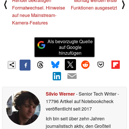
Render bekräftigen
Montag werden erste
⟨
⟩
Formatwechsel. Hinweise
Funktionen ausgesetzt
auf neue Mainstream-
Kamera-Features
Als bevorzugte Quelle
auf Google
hinzufügen
Silvio Werner
- Senior Tech Writer
-
17796 Artikel auf Notebookcheck
veröffentlicht
seit 2017
Ich bin seit über zehn Jahren
journalistisch aktiv, den Großteil