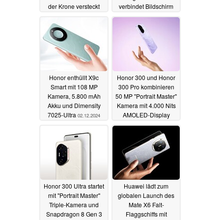
der Krone versteckt
verbindet Bildschirm
per NFC
04.12.2024
02.12.2024
Honor enthüllt X9c
Honor 300 und Honor
Smart mit 108 MP
300 Pro kombinieren
Kamera, 5.800 mAh
50 MP "Portrait Master"
Akku und Dimensity
Kamera mit 4.000 Nits
7025-Ultra
AMOLED-Display
02.12.2024
02.12.2024
Honor 300 Ultra startet
Huawei lädt zum
mit "Portrait Master"
globalen Launch des
Triple-Kamera und
Mate X6 Falt-
Snapdragon 8 Gen 3
Flaggschiffs mit