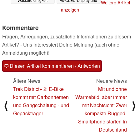
Wasserdichtigkeit
AMOLED-Display und
Weitere Artikel
mehr
12.07.2024
18.10.2022
anzeigen
Kommentare
Fragen, Anregungen, zusätzliche Informationen zu diesem
Artikel? - Uns interessiert Deine Meinung (auch ohne
Anmeldung möglich)!
Diesen Artikel kommentieren / Antworten
Ältere News
Neuere News
Trek District+ 2: E-Bike
Mit und ohne
kommt mit Carbonriemen
Wärmebild, aber immer
⟨
⟩
und Gangschaltung - und
mit Nachtsicht: Zwei
Gepäckträger
kompakte Rugged-
Smartphone starten in
Deutschland