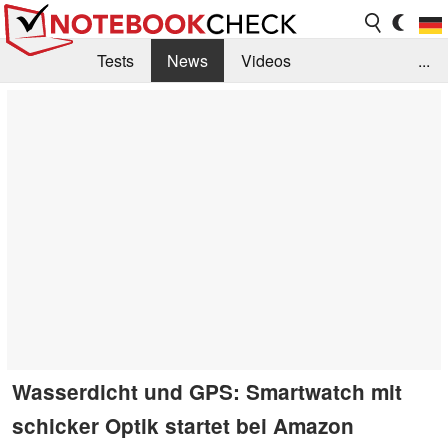
Tests
News
Videos
...
Benchmarks & Tech
Externe Tests
Kaufberatung
Deals
Suche
Jobs
Forum
Wasserdicht und GPS: Smartwatch mit
schicker Optik startet bei Amazon