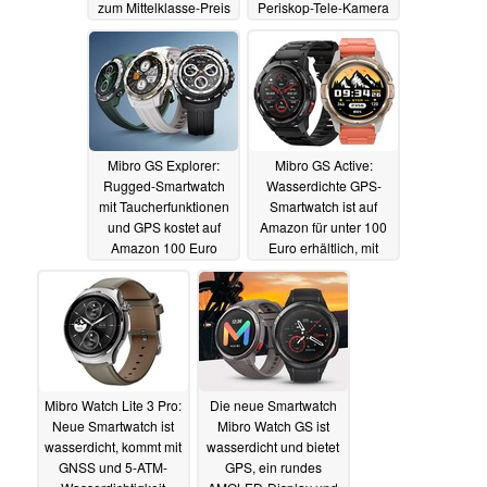
zum Mittelklasse-Preis
Periskop-Tele-Kamera
02.12.2024
02.12.2024
Mibro GS Explorer:
Mibro GS Active:
Rugged-Smartwatch
Wasserdichte GPS-
mit Taucherfunktionen
Smartwatch ist auf
und GPS kostet auf
Amazon für unter 100
Amazon 100 Euro
Euro erhältlich, mit
1.000-Nits-AMOLED
24.11.2024
23.11.2024
Mibro Watch Lite 3 Pro:
Die neue Smartwatch
Neue Smartwatch ist
Mibro Watch GS ist
wasserdicht, kommt mit
wasserdicht und bietet
GNSS und 5-ATM-
GPS, ein rundes