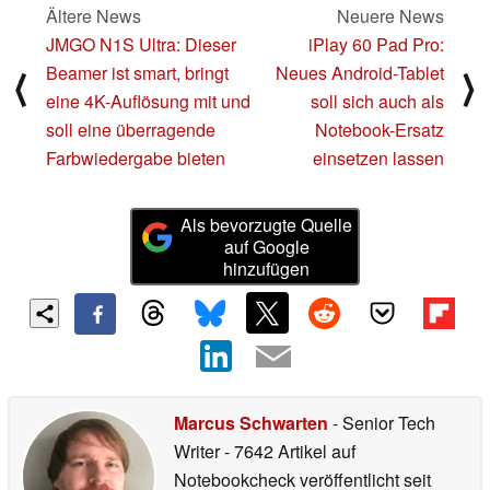
Ältere News
Neuere News
JMGO N1S Ultra: Dieser
iPlay 60 Pad Pro:
Beamer ist smart, bringt
Neues Android-Tablet
⟨
⟩
eine 4K-Auflösung mit und
soll sich auch als
soll eine überragende
Notebook-Ersatz
Farbwiedergabe bieten
einsetzen lassen
Als bevorzugte Quelle
auf Google
hinzufügen
Marcus Schwarten
- Senior Tech
Writer
- 7642 Artikel auf
Notebookcheck veröffentlicht
seit