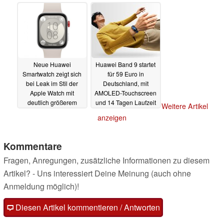
Bluetooth-Telefonie
Neuerungen
19.04.2024
20.04.2024
Neue Huawei
Huawei Band 9 startet
Smartwatch zeigt sich
für 59 Euro in
bei Leak im Stil der
Deutschland, mit
Apple Watch mit
AMOLED-Touchscreen
deutlich größerem
und 14 Tagen Laufzeit
Weitere Artikel
Display
19.04.2024
18.04.2024
anzeigen
Kommentare
Fragen, Anregungen, zusätzliche Informationen zu diesem
Artikel? - Uns interessiert Deine Meinung (auch ohne
Anmeldung möglich)!
Diesen Artikel kommentieren / Antworten