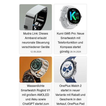
Mudra Link: Dieses
Kumi GW5 Pro: Neue
Armband erlaubt
Smartwatch mit
neuronale Steuerung
Telefonfunktion und
verschiedener Geräte
Kompass startet
günstig
12.09.2024
28.04.2024
Wasserdichte
OnePlus Watch 2
Smartwatch Rogbid V1
startet in neuer
mit großem AMOLED
Variante mit Rabatt und
und Akku sowie
Geschenk in den
ChatGPT startet zum
Verkauf, OnePlus Pad