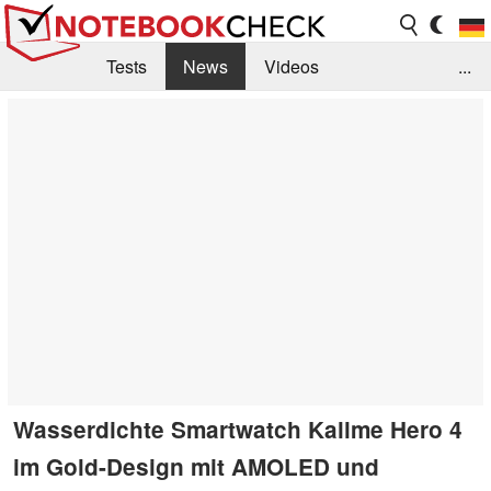
Tests
News
Videos
...
Benchmarks & Tech
Externe Tests
Kaufberatung
Deals
Suche
Jobs
Forum
Wasserdichte Smartwatch Kallme Hero 4
im Gold-Design mit AMOLED und