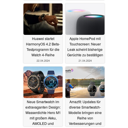
stark reduzierten Preis
Go ebenso
23.04.2024
28.04.2024
Huawei startet
Apple HomePod mit
HarmonyOS 4.2 Beta-
Touchscreen: Neuer
Testprogramm für die
Leak scheint bisherige
Watch 4-Reihe
Gerüchte zu bestätigen
22.04.2024
21.04.2024
Neue Smartwatch im
Amazfit: Updates für
extravaganten Design:
diverse Smartwatch-
Wasserdichte Hero M1
Modelle bringen eine
mit großem Akku,
Reihe von
AMOLED und
Verbesserungen und