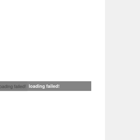
loading failed!
loading failed!