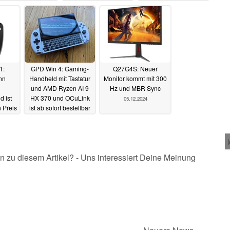
rhältlich
05.12.2024
05.12.2024
05.12.2024
1:
GPD Win 4: Gaming-
Q27G4S: Neuer
nn
Handheld mit Tastatur
Monitor kommt mit 300
und AMD Ryzen AI 9
Hz und MBR Sync
 ist
HX 370 und OCuLink
05.12.2024
 Preis
ist ab sofort bestellbar
12.2024
05.12.2024
n zu diesem Artikel? - Uns interessiert Deine Meinung