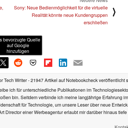
Neuere News
e,
Sony: Neue Bedienmöglichkeit für die virtuelle
⟩
Realität könnte neue Kundengruppen
erschließen
s bevorzugte Quelle
auf Google
hinzufügen
or Tech Writer
- 21947 Artikel auf Notebookcheck veröffentlicht
s
ibe ich für unterschiedliche Publikationen im Technologiesekt
oßen bin. Seitdem verbinde ich meine langjährige Erfahrung 
denschaft für Technologie, um unsere Leser über neue Entwick
rt Director einer Werbeagentur erlaubt mir darüber hinaus tiefe 
Kontak