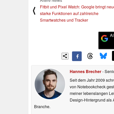
Ältere News
Fitbit und Pixel Watch: Google bringt neu
⟨
starke Funktionen auf zahlreiche
Smartwatches und Tracker
Al
Hannes Brecher
- Seni
Seit dem Jahr 2009 schre
von Notebookcheck gest
meiner lebenslangen Lei
Design-Hintergrund als A
Branche.