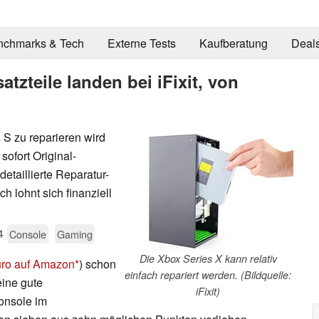
nchmarks & Tech
Externe Tests
Kaufberatung
Deal
atzteile landen bei iFixit, von
 S zu reparieren wird
sofort Original-
 detaillierte Reparatur-
h lohnt sich finanziell
4
Console
Gaming
Die Xbox Series X kann relativ
uro auf Amazon
) schon
einfach repariert werden. (Bildquelle:
eine gute
iFixit)
Konsole im