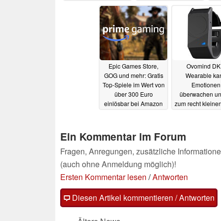
zu erwarten
e
06.12.2024
06.12.2024
Epic Games Store,
Ovomind DK
GOG und mehr: Gratis
Wearable ka
Top-Spiele im Wert von
Emotionen
über 300 Euro
überwachen und
einlösbar bei Amazon
zum recht kleinen
Prime Gaming
vorbestellbar
05.12.2024
05.
Ein Kommentar im Forum
Fragen, Anregungen, zusätzliche Informatione
(auch ohne Anmeldung möglich)!
Ersten Kommentar lesen
/
Antworten
Diesen Artikel kommentieren / Antworten