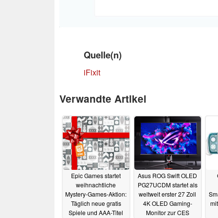
Quelle(n)
iFixit
Verwandte Artikel
Epic Games startet
Asus ROG Swift OLED
weihnachtliche
PG27UCDM startet als
Mystery-Games-Aktion:
weltweit erster 27 Zoll
Sma
Täglich neue gratis
4K OLED Gaming-
mit
Spiele und AAA-Titel
Monitor zur CES