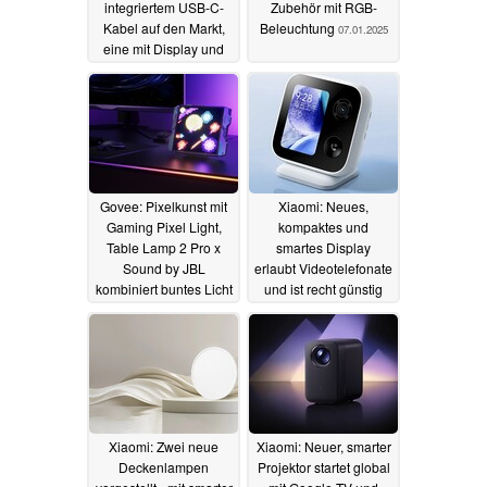
integriertem USB-C-
Zubehör mit RGB-
Kabel auf den Markt,
Beleuchtung
07.01.2025
eine mit Display und
bis zu 165 W
10.01.2025
Govee: Pixelkunst mit
Xiaomi: Neues,
Gaming Pixel Light,
kompaktes und
Table Lamp 2 Pro x
smartes Display
Sound by JBL
erlaubt Videotelefonate
kombiniert buntes Licht
und ist recht günstig
mit JBL-Sound
06.01.2025
02.01.2025
Xiaomi: Zwei neue
Xiaomi: Neuer, smarter
Deckenlampen
Projektor startet global