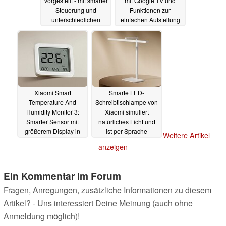
vorgestellt - mit smarter
mit Google TV und
Steuerung und
Funktionen zur
unterschiedlichen
einfachen Aufstellung
Helligkeiten
02.01.2025
01.01.2025
Xiaomi Smart
Smarte LED-
Temperature And
Schreibtischlampe von
Humidity Monitor 3:
Xiaomi simuliert
Smarter Sensor mit
natürliches Licht und
größerem Display in
ist per Sprache
Weitere Artikel
Verkauf gestartet
steuerbar
31.07.2024
anzeigen
20.12.2024
Ein Kommentar im Forum
Fragen, Anregungen, zusätzliche Informationen zu diesem
Artikel? - Uns interessiert Deine Meinung (auch ohne
Anmeldung möglich)!