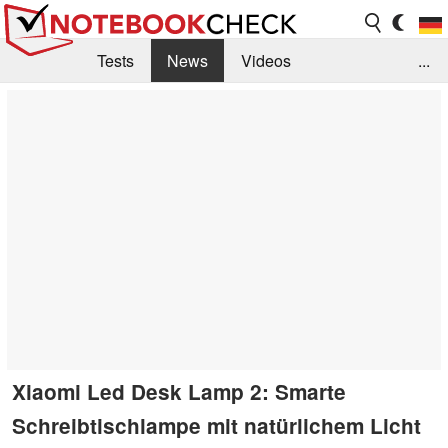
Tests
News
Videos
...
Benchmarks & Tech
Externe Tests
Kaufberatung
Deals
Suche
Jobs
Forum
Xiaomi Led Desk Lamp 2: Smarte
Schreibtischlampe mit natürlichem Licht