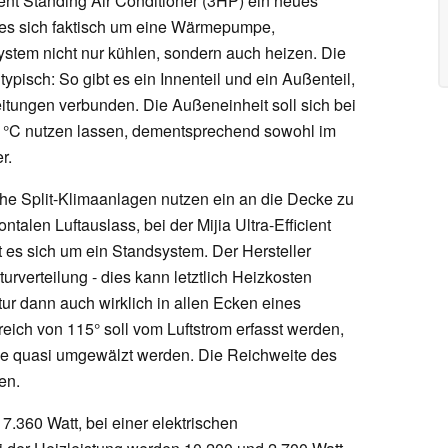
ent Standing Air Conditioner (3HP) ein neues
 es sich faktisch um eine Wärmepumpe,
stem nicht nur kühlen, sondern auch heizen. Die
typisch: So gibt es ein Innenteil und ein Außenteil,
eitungen verbunden. Die Außeneinheit soll sich bei
 °C nutzen lassen, dementsprechend sowohl im
r.
sche Split-Klimaanlagen nutzen ein an die Decke zu
talen Luftauslass, bei der Mijia Ultra-Efficient
 es sich um ein Standsystem. Der Hersteller
rverteilung - dies kann letztlich Heizkosten
ur dann auch wirklich in allen Ecken eines
reich von 115° soll vom Luftstrom erfasst werden,
nde quasi umgewälzt werden. Die Reichweite des
en.
.360 Watt, bei einer elektrischen