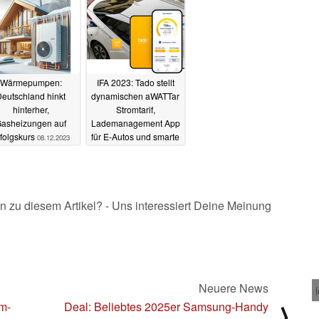
01.08.2024
Wärmepumpen:
IFA 2023: Tado stellt
eutschland hinkt
dynamischen aWATTar
hinterher,
Stromtarif,
asheizungen auf
Lademanagement App
folgskurs
für E-Autos und smarte
08.12.2023
Wärmepumpensteuerung
vor
31.08.2023
n zu diesem Artikel? - Uns interessiert Deine Meinung
Neuere News
em-
Deal: Beliebtes 2025er Samsung-Handy
⟩