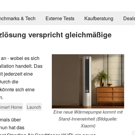
nchmarks & Tech
Externe Tests
Kaufberatung
Deal
zlösung verspricht gleichmäßige
an - wobei es sich
allation handelt. Das
 jederzeit eine
urch die
könnte sich eine
n.
Smart Home
Launch
Eine neue Wärmepumpe kommt mit
Stand-Inneneinheit (Bildquelle:
rmals über
Xiaomi)
 nun hat das