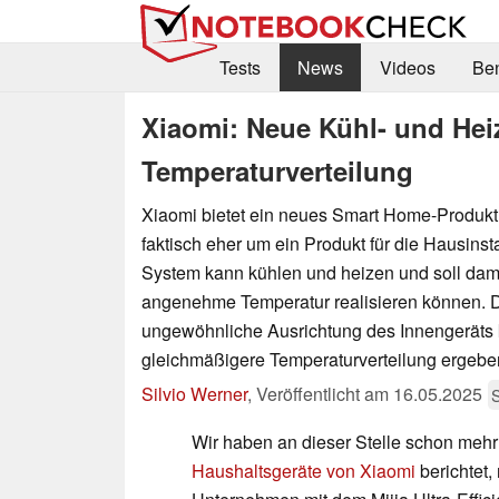
Tests
News
Videos
Be
Xiaomi: Neue Kühl- und Hei
Temperaturverteilung
Xiaomi bietet ein neues Smart Home-Produkt 
faktisch eher um ein Produkt für die Hausinst
System kann kühlen und heizen und soll damit
angenehme Temperatur realisieren können. D
ungewöhnliche Ausrichtung des Innengeräts 
gleichmäßigere Temperaturverteilung ergebe
Silvio Werner
,
Veröffentlicht am
16.05.2025
Wir haben an dieser Stelle schon meh
Haushaltsgeräte von Xiaomi
berichtet,