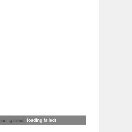
loading failed!
loading failed!