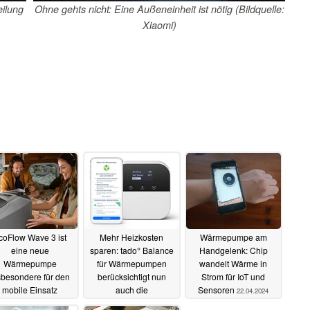
ilung
Ohne gehts nicht: Eine Außeneinheit ist nötig (Bildquelle:
Xiaomi)
coFlow Wave 3 ist
Mehr Heizkosten
Wärmepumpe am
eine neue
sparen: tado° Balance
Handgelenk: Chip
Wärmepumpe
für Wärmepumpen
wandelt Wärme in
sbesondere für den
berücksichtigt nun
Strom für IoT und
mobile Einsatz
auch die
Sensoren
22.04.2024
Außentemperatur
21.04.2025