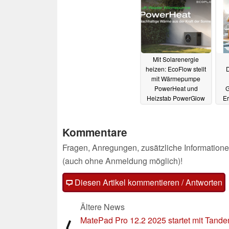
27.05.2025
Mit Solarenergie
heizen: EcoFlow stellt
D
mit Wärmepumpe
PowerHeat und
G
Heizstab PowerGlow
Er
smarte Heizlösungen
vor
17.04.2024
Kommentare
Fragen, Anregungen, zusätzliche Informatione
(auch ohne Anmeldung möglich)!
Diesen Artikel kommentieren / Antworten
Ältere News
MatePad Pro 12.2 2025 startet mit Tand
⟨