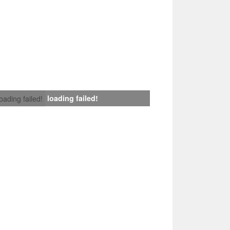
loading failed!
loading failed!