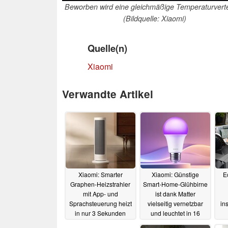
Beworben wird eine gleichmäßige Temperaturverte
(Bildquelle: Xiaomi)
Quelle(n)
Xiaomi
Verwandte Artikel
Xiaomi: Smarter
Xiaomi: Günstige
E
Graphen-Heizstrahler
Smart-Home-Glühbirne
mit App- und
ist dank Matter
Sprachsteuerung heizt
vielseitig vernetzbar
in
in nur 3 Sekunden
und leuchtet in 16
Millionen Farben
10.06.2025