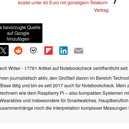
kostet unter 40 Euro mit günstigem Telekom-
Vertrag
s bevorzugte Quelle
auf Google
hinzufügen
Tech Writer
- 17781 Artikel auf Notebookcheck veröffentlicht
seit
ahren journalistisch aktiv, den Großteil davon im Bereich Techn
se tätig und bin es seit 2017 auch für Notebookcheck. Mein ak
rechnern wie dem Raspberry Pi – also kompakten Systemen mit
n Wearables und insbesondere für Smartwatches. Hauptberuflich
Zusammenhänge noch die Interpretation komplexer Messungen f