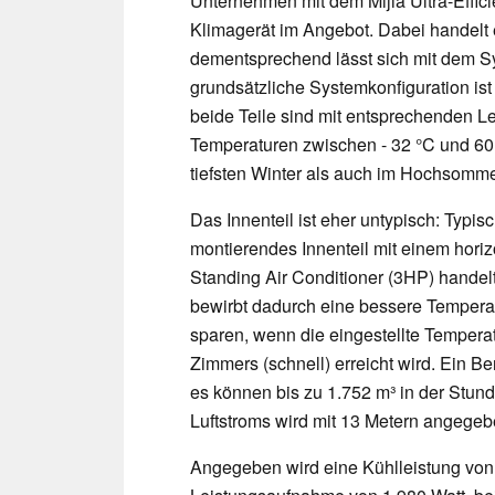
Unternehmen mit dem Mijia Ultra-Effici
Klimagerät im Angebot. Dabei handelt
dementsprechend lässt sich mit dem Sy
grundsätzliche Systemkonfiguration ist 
beide Teile sind mit entsprechenden L
Temperaturen zwischen - 32 °C und 60
tiefsten Winter als auch im Hochsomme
Das Innenteil ist eher untypisch: Typi
montierendes Innenteil mit einem horizon
Standing Air Conditioner (3HP) handelt
bewirbt dadurch eine bessere Temperatu
sparen, wenn die eingestellte Temperat
Zimmers (schnell) erreicht wird. Ein Be
es können bis zu 1.752 m³ in der Stu
Luftstroms wird mit 13 Metern angegeb
Angegeben wird eine Kühlleistung von 7