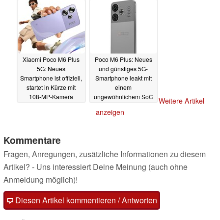
01.08.2024
Xiaomi Poco M6 Plus
Poco M6 Plus: Neues
5G: Neues
und günstiges 5G-
Smartphone ist offiziell,
Smartphone leakt mit
startet in Kürze mit
einem
108-MP-Kamera
ungewöhnlichem SoC
Weitere Artikel
und IP-Zertifizierung
27.07.2024
anzeigen
13.07.2024
Kommentare
Fragen, Anregungen, zusätzliche Informationen zu diesem
Artikel? - Uns interessiert Deine Meinung (auch ohne
Anmeldung möglich)!
Diesen Artikel kommentieren / Antworten