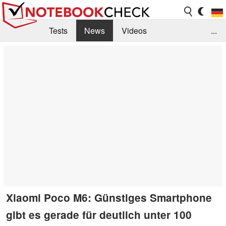
Tests
News
Videos
...
Benchmarks & Tech
Externe Tests
Kaufberatung
Deals
Suche
Jobs
Forum
Xiaomi Poco M6: Günstiges Smartphone
gibt es gerade für deutlich unter 100