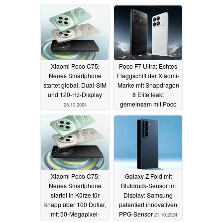
Xiaomi Poco C75:
Poco F7 Ultra: Echtes
Neues Smartphone
Flaggschiff der Xiaomi-
startet global, Dual-SIM
Marke mit Snapdragon
und 120-Hz-Display
8 Elite leakt
gemeinsam mit Poco
25.10.2024
F7 Pro
23.10.2024
Xiaomi Poco C75:
Galaxy Z Fold mit
Neues Smartphone
Blutdruck-Sensor im
startet in Kürze für
Display: Samsung
knapp über 100 Dollar,
patentiert innovativen
mit 50-Megapixel-
PPG-Sensor
21.10.2024