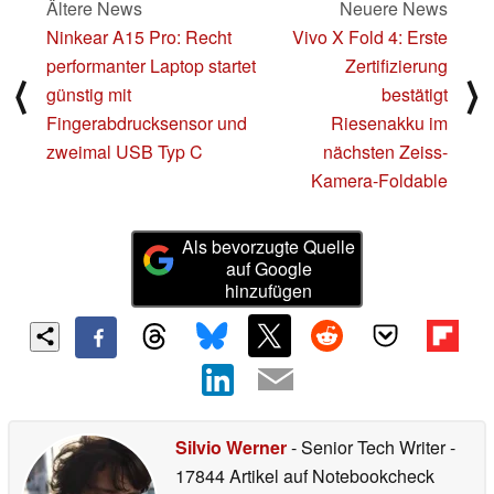
Ältere News
Neuere News
Ninkear A15 Pro: Recht
Vivo X Fold 4: Erste
performanter Laptop startet
Zertifizierung
⟨
⟩
günstig mit
bestätigt
Fingerabdrucksensor und
Riesenakku im
zweimal USB Typ C
nächsten Zeiss-
Kamera-Foldable
Als bevorzugte Quelle
auf Google
hinzufügen
Silvio Werner
- Senior Tech Writer
-
17844 Artikel auf Notebookcheck