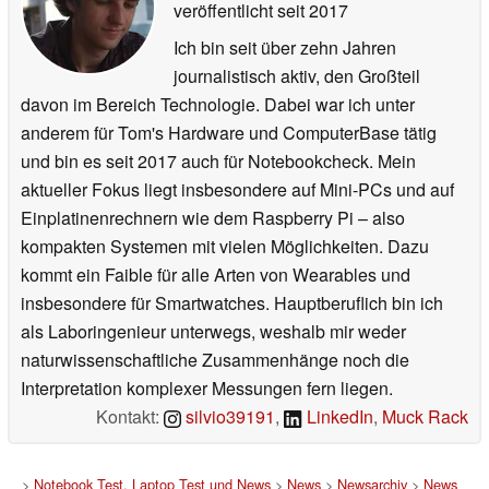
veröffentlicht
seit 2017
Ich bin seit über zehn Jahren
journalistisch aktiv, den Großteil
davon im Bereich Technologie. Dabei war ich unter
anderem für Tom's Hardware und ComputerBase tätig
und bin es seit 2017 auch für Notebookcheck. Mein
aktueller Fokus liegt insbesondere auf Mini-PCs und auf
Einplatinenrechnern wie dem Raspberry Pi – also
kompakten Systemen mit vielen Möglichkeiten. Dazu
kommt ein Faible für alle Arten von Wearables und
insbesondere für Smartwatches. Hauptberuflich bin ich
als Laboringenieur unterwegs, weshalb mir weder
naturwissenschaftliche Zusammenhänge noch die
Interpretation komplexer Messungen fern liegen.
Kontakt:
silvio39191
,
LinkedIn
,
Muck Rack
>
Notebook Test, Laptop Test und News
>
News
>
Newsarchiv
>
News