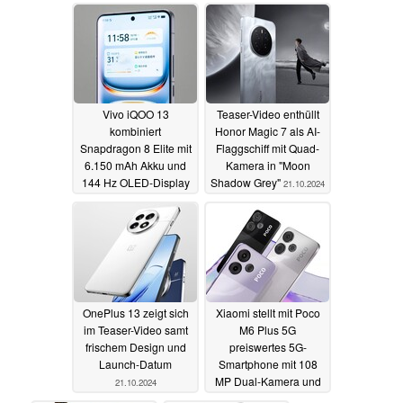
Hauptkamera
23.10.2024
Vivo iQOO 13
Teaser-Video enthüllt
kombiniert
Honor Magic 7 als AI-
Snapdragon 8 Elite mit
Flaggschiff mit Quad-
6.150 mAh Akku und
Kamera in "Moon
144 Hz OLED-Display
Shadow Grey"
21.10.2024
21.10.2024
OnePlus 13 zeigt sich
Xiaomi stellt mit Poco
im Teaser-Video samt
M6 Plus 5G
frischem Design und
preiswertes 5G-
Launch-Datum
Smartphone mit 108
MP Dual-Kamera und
21.10.2024
120 Hz Display vor