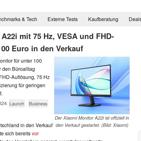
nchmarks & Tech
Externe Tests
Kaufberatung
Deal
r A22i mit 75 Hz, VESA und FHD-
 100 Euro in den Verkauf
nitor für unter 100
ür den Büroalltag
 FHD-Auflösung, 75 Hz
izierung für geringen
f.
024
Launch
Business
Der Xiaomi Monitor A22i ist offiziell in
tschland in den Verkauf
den Verkauf gestartet. (Bild: Xiaomi)
te sich bereits
vor