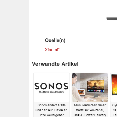
Quelle(n)
Xiaomi
Verwandte Artikel
Sonos ändert AGBs
Asus ZenScreen Smart
Cyb
und darf nun Daten an
startet mit 4K-Panel,
QH
Dritte weitergeben
USB-C Power Delivery
Le