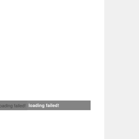
loading failed!
loading failed!