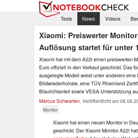
Tests
News
Videos
Be
Xiaomi: Preiswerter Monito
Auflösung startet für unter
Xiaomi hat mit dem A22i einen preiswerten Mo
Euro offiziell in den Verkauf geschickt. Das f
ausgelegte Modell weist unter anderem eine
Bildwiederholrate, eine TÜV Rheinland Zertif
Blaulichtanteil sowie VESA-Unterstützung au
Marcus Schwarten
,
Veröffentlicht am
06.06.2
Monitor
Xiaomi hat einen neuen Monitor in Deu
geschickt. Der Xiaomi Monitor A22i hat