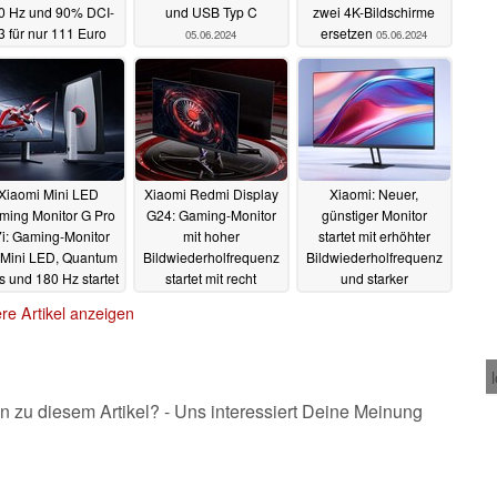
0 Hz und 90% DCI-
und USB Typ C
zwei 4K-Bildschirme
3 für nur 111 Euro
ersetzen
05.06.2024
05.06.2024
06.06.2024
Xiaomi Mini LED
Xiaomi Redmi Display
Xiaomi: Neuer,
ming Monitor G Pro
G24: Gaming-Monitor
günstiger Monitor
i: Gaming-Monitor
mit hoher
startet mit erhöhter
 Mini LED, Quantum
Bildwiederholfrequenz
Bildwiederholfrequenz
s und 180 Hz startet
startet mit recht
und starker
global
genauer
Farbwiedergabe
31.05.2024
re Artikel anzeigen
Farbdarstellung zum
27.04.2024
kleinen Preis
19.05.2024
n zu diesem Artikel? - Uns interessiert Deine Meinung