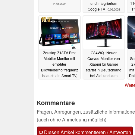
und integriertem
11
14.06.2024
Google TV
P
10.06.2024
Zeuslap Z18TV Pro:
G34WQi: Neuer
Mobiler Monitor mit
Curved-Monitor von
Ga
erhöhter
Xiaomi für Gamer
27
Bildwiederholfrequenz
startet in Deutschland
mit
ist auch ein Smart-TV,
bei Aldi und zum
Dot
unterstützt viele Geräte
Angebotspreis
Weite
04.06.2024
02.06.2024
Kommentare
Fragen, Anregungen, zusätzliche Informatione
(auch ohne Anmeldung möglich)!
Diesen Artikel kommentieren / Antworten