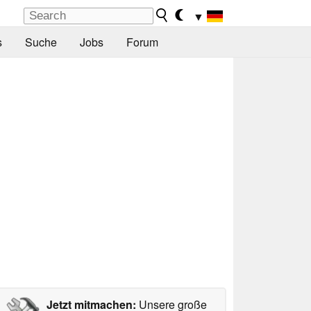
▼
s
Suche
Jobs
Forum
Jetzt mitmachen:
Unsere große