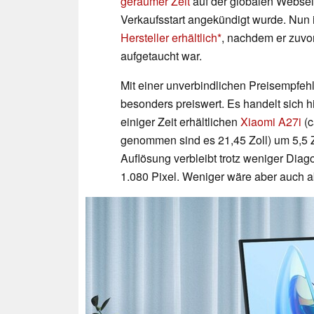
geraumer Zeit
auf der globalen Webseit
Verkaufsstart angekündigt wurde. Nun 
Hersteller erhältlich
, nachdem er zuvor
aufgetaucht war.
Mit einer unverbindlichen Preisempfeh
besonders preiswert. Es handelt sich h
einiger Zeit erhältlichen
Xiaomi A27i
(c
genommen sind es 21,45 Zoll) um 5,5 Zol
Auflösung verbleibt trotz weniger Diago
1.080 Pixel. Weniger wäre aber auch a