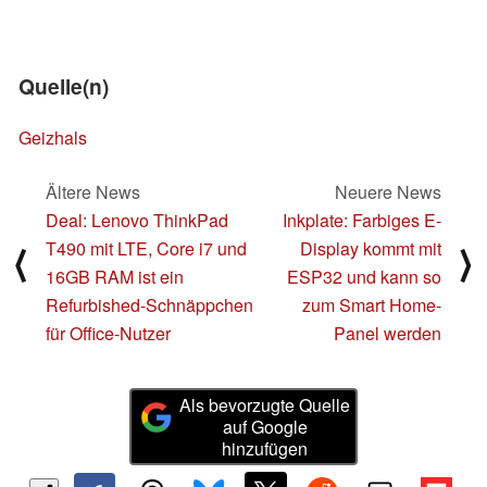
Quelle(n)
Geizhals
Ältere News
Neuere News
Deal: Lenovo ThinkPad
Inkplate: Farbiges E-
T490 mit LTE, Core i7 und
Display kommt mit
⟨
⟩
16GB RAM ist ein
ESP32 und kann so
Refurbished-Schnäppchen
zum Smart Home-
für Office-Nutzer
Panel werden
Als bevorzugte Quelle
auf Google
hinzufügen