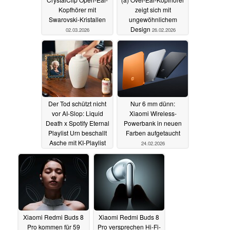
Kopfhörer mit
zeigt sich mit
Swarovski-Kristallen
ungewöhnlichem
Design
02.03.2026
26.02.2026
Der Tod schützt nicht
Nur 6 mm dünn:
vor AI-Slop: Liquid
Xiaomi Wireless-
Death x Spotify Eternal
Powerbank in neuen
Playlist Urn beschallt
Farben aufgetaucht
Asche mit KI-Playlist
24.02.2026
25.02.2026
Xiaomi Redmi Buds 8
Xiaomi Redmi Buds 8
Pro kommen für 59
Pro versprechen Hi-Fi-