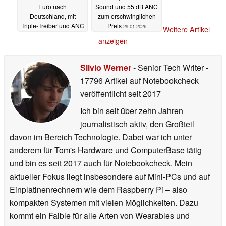
Euro nach
Sound und 55 dB ANC
Deutschland, mit
zum erschwinglichen
Triple‑Treiber und ANC
Preis
29.01.2026
Weitere Artikel
07.02.2026
anzeigen
Silvio Werner
- Senior Tech Writer
-
17796 Artikel auf Notebookcheck
veröffentlicht
seit 2017
Ich bin seit über zehn Jahren
journalistisch aktiv, den Großteil
davon im Bereich Technologie. Dabei war ich unter
anderem für Tom's Hardware und ComputerBase tätig
und bin es seit 2017 auch für Notebookcheck. Mein
aktueller Fokus liegt insbesondere auf Mini-PCs und auf
Einplatinenrechnern wie dem Raspberry Pi – also
kompakten Systemen mit vielen Möglichkeiten. Dazu
kommt ein Faible für alle Arten von Wearables und