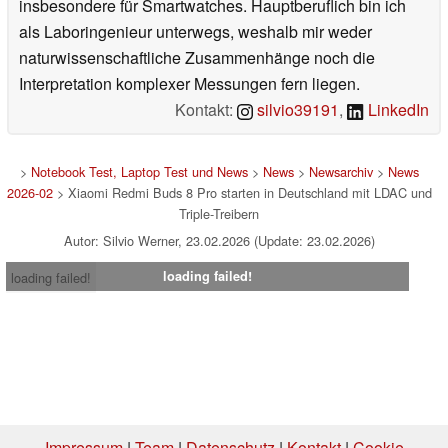
insbesondere für Smartwatches. Hauptberuflich bin ich
als Laboringenieur unterwegs, weshalb mir weder
naturwissenschaftliche Zusammenhänge noch die
Interpretation komplexer Messungen fern liegen.
Kontakt:
silvio39191
,
LinkedIn
>
Notebook Test, Laptop Test und News
>
News
>
Newsarchiv
>
News
2026-02
> Xiaomi Redmi Buds 8 Pro starten in Deutschland mit LDAC und
Triple-Treibern
Autor: Silvio Werner, 23.02.2026 (Update: 23.02.2026)
loading failed!
loading failed!
Impressum
|
Team
|
Datenschutz
|
Kontakt
|
Cookie