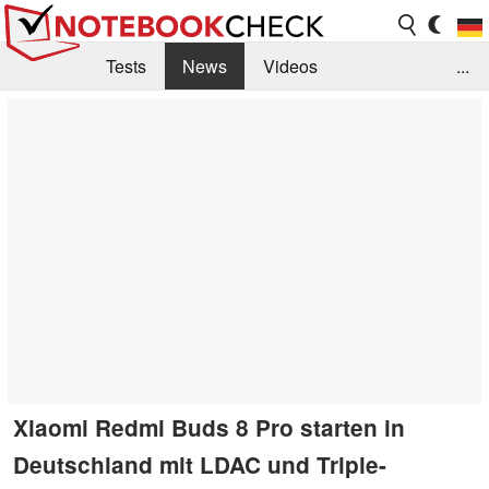
Tests
News
Videos
...
Benchmarks & Tech
Externe Tests
Kaufberatung
Deals
Suche
Jobs
Forum
Xiaomi Redmi Buds 8 Pro starten in
Deutschland mit LDAC und Triple-