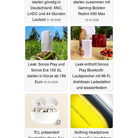
starten günstig in
starten zusammen mit
Deutschland: ANC,
Gaming-Boliden
LHDC und 44 Stunden
Redmi K90 Max
Laufzeit
21.06.2026
16.04.2026
Leak: Sonos Play und
Leak enthüllt Sonos
Sonos Era 100 SL
Play Bluetooth-
starten in Kürze ab 199
Lautsprecher mit Wi-Fi,
Euro
drahtloser Ladestation
03.03.2026
und wasserfestem
Gehäuse
02.03.2026
TCL präsentiert
Nothing Headphone
CrystalClip Open-Ear-
(a) Over-Ear-Kopfhörer